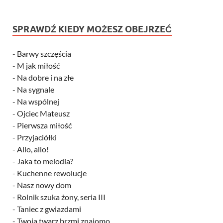
SPRAWDŹ KIEDY MOŻESZ OBEJRZEĆ
-
Barwy szczęścia
-
M jak miłość
-
Na dobre i na złe
-
Na sygnale
-
Na wspólnej
-
Ojciec Mateusz
-
Pierwsza miłość
-
Przyjaciółki
-
Allo, allo!
-
Jaka to melodia?
-
Kuchenne rewolucje
-
Nasz nowy dom
-
Rolnik szuka żony, seria III
-
Taniec z gwiazdami
-
Twoja twarz brzmi znajomo