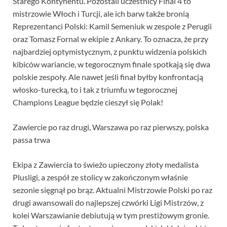
Starego Kontynentu. Pozostali uczestnicy Final 4 to
mistrzowie Włoch i Turcji, ale ich barw także bronią
Reprezentanci Polski: Kamil Semeniuk w zespole z Perugii
oraz Tomasz Fornal w ekipie z Ankary. To oznacza, że przy
najbardziej optymistycznym, z punktu widzenia polskich
kibiców wariancie, w tegorocznym finale spotkają się dwa
polskie zespoły. Ale nawet jeśli finał byłby konfrontacją
włosko-turecką, to i tak z triumfu w tegorocznej
Champions League będzie cieszył się Polak!
Zawiercie po raz drugi, Warszawa po raz pierwszy, polska
passa trwa
Ekipa z Zawiercia to świeżo upieczony złoty medalista
Plusligi, a zespół ze stolicy w zakończonym właśnie
sezonie sięgnął po brąz. Aktualni Mistrzowie Polski po raz
drugi awansowali do najlepszej czwórki Ligi Mistrzów, z
kolei Warszawianie debiutują w tym prestiżowym gronie.