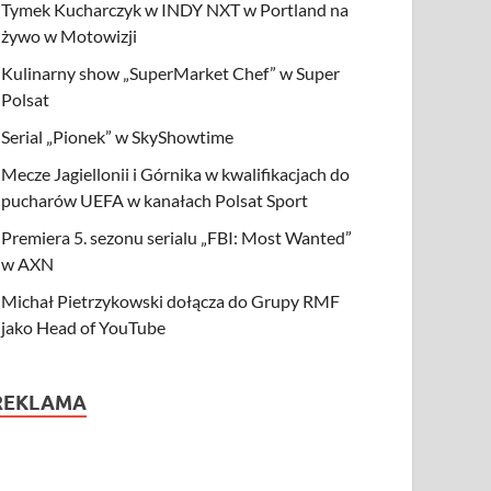
Tymek Kucharczyk w INDY NXT w Portland na
żywo w Motowizji
Kulinarny show „SuperMarket Chef” w Super
Polsat
Serial „Pionek” w SkyShowtime
Mecze Jagiellonii i Górnika w kwalifikacjach do
pucharów UEFA w kanałach Polsat Sport
Premiera 5. sezonu serialu „FBI: Most Wanted”
w AXN
Michał Pietrzykowski dołącza do Grupy RMF
jako Head of YouTube
REKLAMA