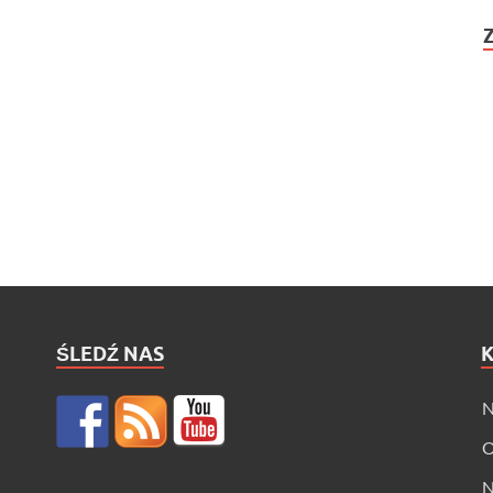
ŚLEDŹ NAS
N
O
N