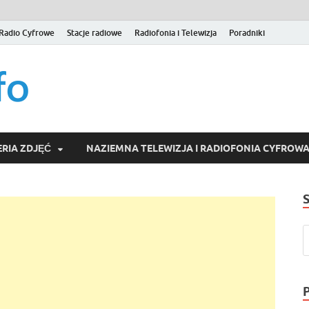
Radio Cyfrowe
Stacje radiowe
Radiofonia i Telewizja
Poradniki
naziemna.info – Telew
Niezależny portal medialny poświęcony Naziemnej Telewizji Cy
serwisom wideo na życzenie (VOD).
Wideo online, VOD
RIA ZDJĘĆ
NAZIEMNA TELEWIZJA I RADIOFONIA CYFROW