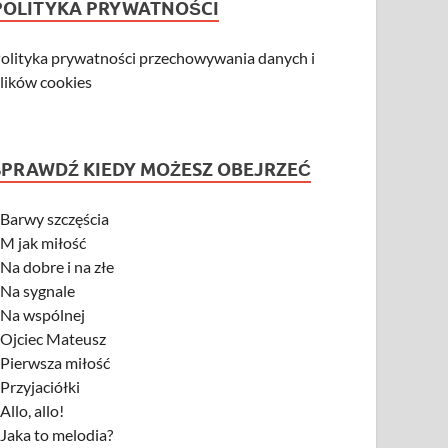
POLITYKA PRYWATNOŚCI
olityka prywatności przechowywania danych i
lików cookies
SPRAWDŹ KIEDY MOŻESZ OBEJRZEĆ
-
Barwy szczęścia
-
M jak miłość
-
Na dobre i na złe
-
Na sygnale
-
Na wspólnej
-
Ojciec Mateusz
-
Pierwsza miłość
-
Przyjaciółki
-
Allo, allo!
-
Jaka to melodia?