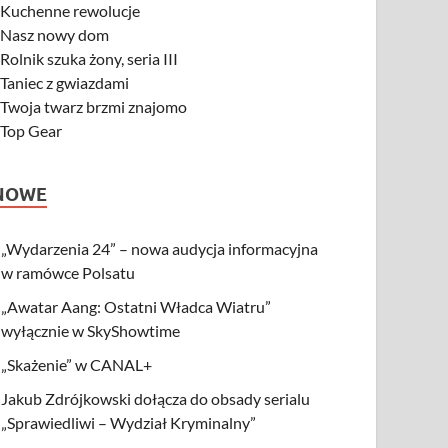
-
Kuchenne rewolucje
-
Nasz nowy dom
-
Rolnik szuka żony, seria III
-
Taniec z gwiazdami
-
Twoja twarz brzmi znajomo
-
Top Gear
NOWE
„Wydarzenia 24” – nowa audycja informacyjna
w ramówce Polsatu
„Awatar Aang: Ostatni Władca Wiatru”
wyłącznie w SkyShowtime
„Skażenie” w CANAL+
Jakub Zdrójkowski dołącza do obsady serialu
„Sprawiedliwi – Wydział Kryminalny”