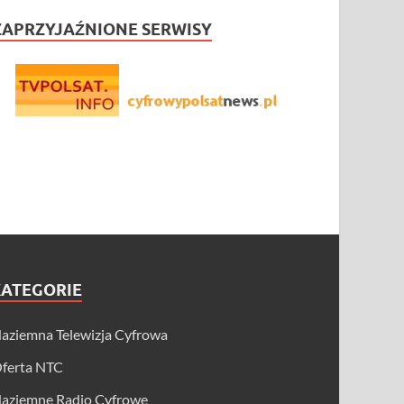
ZAPRZYJAŹNIONE SERWISY
KATEGORIE
aziemna Telewizja Cyfrowa
ferta NTC
aziemne Radio Cyfrowe