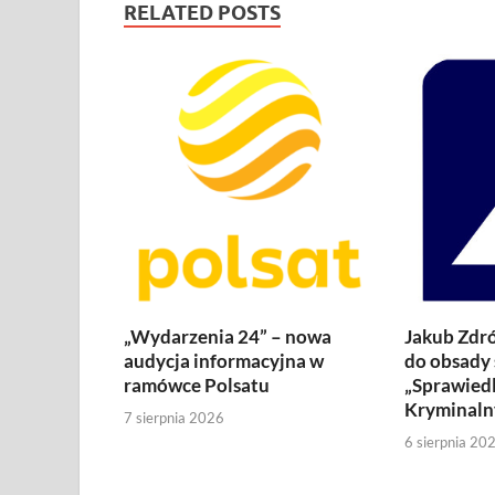
RELATED POSTS
„Wydarzenia 24” – nowa
Jakub Zdró
audycja informacyjna w
do obsady 
ramówce Polsatu
„Sprawiedl
Kryminaln
7 sierpnia 2026
6 sierpnia 20