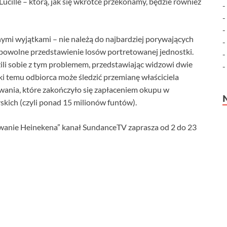
ucille – którą, jak się wkrótce przekonamy, będzie również
nymi wyjątkami – nie należą do najbardziej porywających
 powolne przedstawienie losów portretowanej jednostki.
ili sobie z tym problemem, przedstawiając widzowi dwie
ięki temu odbiorca może śledzić przemianę właściciela
rwania, które zakończyło się zapłaceniem okupu w
kich (czyli ponad 15 milionów funtów).
rwanie Heinekena” kanał SundanceTV zaprasza od 2 do 23