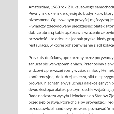
Amsterdam, 1983 rok. Z luksusowego samochodu
Pewnym krokiem kieruje się do budynku, w który
biznesmena. Opisywanym powyżej mężczyzną jes
– władczy, zdecydowany pięćdziesięciolatek, który
dobrze ubraną kobietę. Sprawia wrażenie człowiek
przyszłość – to odczucie jednak pryska, kiedy 
restauracją, w której bohater właśnie zjadł kola
Przykuty do ściany, upokorzony przez porywaczy 
zanurza się we wspomnieniach. Przenosimy się w
widzowi z pierwszej sceny wysiada młody Heinek
konferencyjnej, do której zmierza, nikt nie przyg
browaru niechętnie wysłuchują dalekosiężnych p
dwudziestoparolatek, po czym oschle wyjaśniają m
Rada nadzorcza wysyła Heinekena do Stanów Zj
przedsiębiorstwa, które chciałby prowadzić. Fre
przedstawiciel handlowy browaru poznawać fir