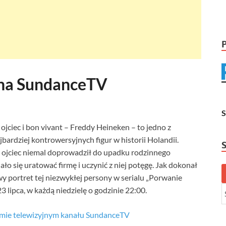
 na SundanceTV
ojciec i bon vivant – Freddy Heineken – to jedno z
bardziej kontrowersyjnych figur w historii Holandii.
go ojciec niemal doprowadził do upadku rodzinnego
 się uratować firmę i uczynić z niej potęgę. Jak dokonał
y portret tej niezwykłej persony w serialu „Porwanie
lipca, w każdą niedzielę o godzinie 22:00.
amie telewizyjnym kanału SundanceTV