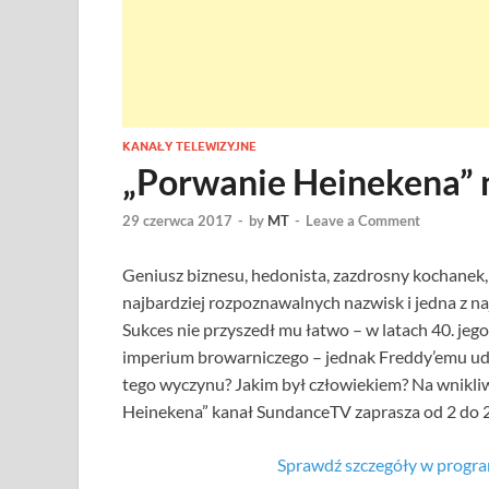
KANAŁY TELEWIZYJNE
„Porwanie Heinekena”
29 czerwca 2017
-
by
MT
-
Leave a Comment
Geniusz biznesu, hedonista, zazdrosny kochanek, 
najbardziej rozpoznawalnych nazwisk i jedna z naj
Sukces nie przyszedł mu łatwo – w latach 40. je
imperium browarniczego – jednak Freddy’emu udało
tego wyczynu? Jakim był człowiekiem? Na wnikliw
Heinekena” kanał SundanceTV zaprasza od 2 do 23 
Sprawdź szczegóły w progr