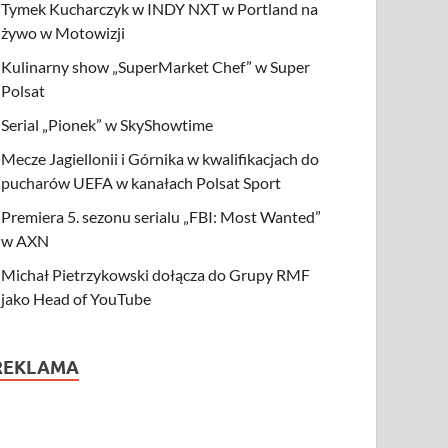
Tymek Kucharczyk w INDY NXT w Portland na
żywo w Motowizji
Kulinarny show „SuperMarket Chef” w Super
Polsat
Serial „Pionek” w SkyShowtime
Mecze Jagiellonii i Górnika w kwalifikacjach do
pucharów UEFA w kanałach Polsat Sport
Premiera 5. sezonu serialu „FBI: Most Wanted”
w AXN
Michał Pietrzykowski dołącza do Grupy RMF
jako Head of YouTube
REKLAMA