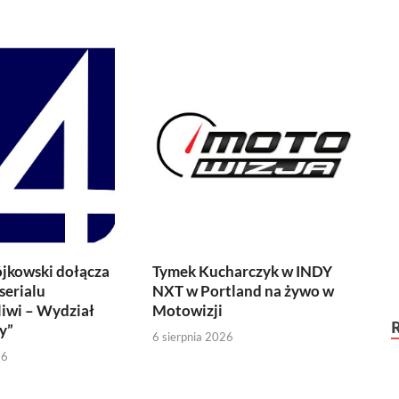
jkowski dołącza
Tymek Kucharczyk w INDY
serialu
NXT w Portland na żywo w
iwi – Wydział
Motowizji
y”
6 sierpnia 2026
26