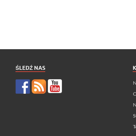
ŚLEDŹ NAS
N
O
N
S
T