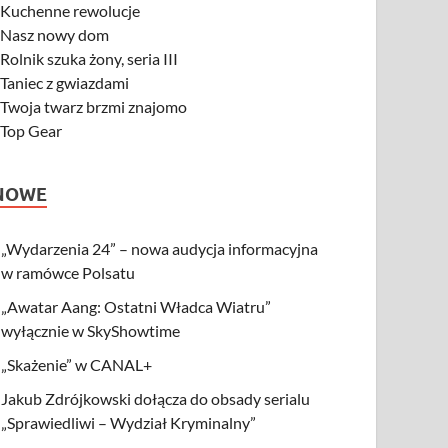
-
Kuchenne rewolucje
-
Nasz nowy dom
-
Rolnik szuka żony, seria III
-
Taniec z gwiazdami
-
Twoja twarz brzmi znajomo
-
Top Gear
NOWE
„Wydarzenia 24” – nowa audycja informacyjna
w ramówce Polsatu
„Awatar Aang: Ostatni Władca Wiatru”
wyłącznie w SkyShowtime
„Skażenie” w CANAL+
Jakub Zdrójkowski dołącza do obsady serialu
„Sprawiedliwi – Wydział Kryminalny”