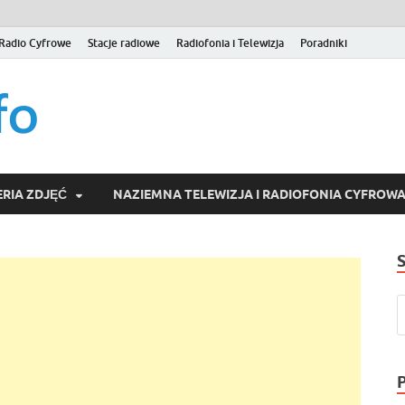
Radio Cyfrowe
Stacje radiowe
Radiofonia i Telewizja
Poradniki
naziemna.info – Telew
Niezależny portal medialny poświęcony Naziemnej Telewizji Cy
serwisom wideo na życzenie (VOD).
Wideo online, VOD
RIA ZDJĘĆ
NAZIEMNA TELEWIZJA I RADIOFONIA CYFROW