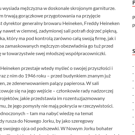
 wysiada mężczyzna w doskonale skrojonym garniturze.
m trwają gorączkowe przygotowania na przyjęcie
P
t dyrektor generalny browaru Heineken, Freddy Heineken
p
 nawet w ciemnej, zadymionej sali potrafi dojrzeć piękną,
a, który ma pod kontrolą zarówno całą swoją firmę, jak i
grupa zamaskowanych mężczyzn obezwładnia go tuż przed
cję w towarzystwie swej młodszej współpracowniczki.
Heineken przestaje wtedy myśleć o swojej przyszłości i
raz z nim do 1946 roku – przed budynkiem znanym już
en, ze zdenerwowaniem palący papierosa. W sali
otowuje się na jego wejście – członkowie rady nadzorczej
rojektów, jakie przedstawia im rozentuzjazmowany
u, że jego pomysły nie mają pokrycia w rzeczywistości.
ednoczonych – tam ma nabyć wiedzę na temat
ddy rusza do Nowego Jorku, by jako szeregowy
mę swojego ojca od podszewki. W Nowym Jorku bohater