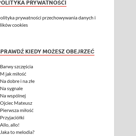
POLITYKA PRYWATNOŚCI
olityka prywatności przechowywania danych i
lików cookies
SPRAWDŹ KIEDY MOŻESZ OBEJRZEĆ
-
Barwy szczęścia
-
M jak miłość
-
Na dobre i na złe
-
Na sygnale
-
Na wspólnej
-
Ojciec Mateusz
-
Pierwsza miłość
-
Przyjaciółki
-
Allo, allo!
-
Jaka to melodia?