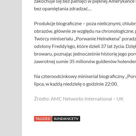
zakochuje się bez pamięci w pięknej Amerykance L
bez opamiętania zdradzać…
Produkcje biograficzne – poza nielicznymi, chlub
obrazów, głównie ze względu na chronologiczne,
Twórcy miniserialu „Porwanie Heinekena” poradz
odsłony Freddy’ego, które dzieli 37 lat życia. Dz
browaru, poznając jednocześnie historię jego po
zawrotnej sumie 35 milionów guldenów holenders
Na czteroodcinkowy miniserial biograficzny „Po
lipca, w każdą niedzielę o godzinie 22:00.
Źródło: AMC Networks International – UK
TAGGED
SUNDANCETV