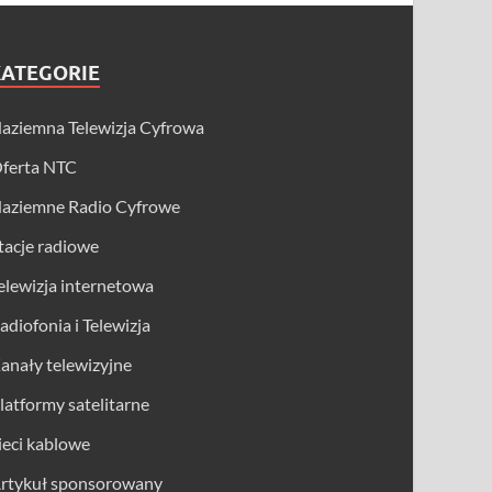
KATEGORIE
aziemna Telewizja Cyfrowa
ferta NTC
aziemne Radio Cyfrowe
tacje radiowe
elewizja internetowa
adiofonia i Telewizja
anały telewizyjne
latformy satelitarne
ieci kablowe
rtykuł sponsorowany