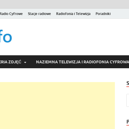
Radio Cyfrowe
Stacje radiowe
Radiofonia i Telewizja
Poradniki
naziemna.info – Telew
Niezależny portal medialny poświęcony Naziemnej Telewizji Cy
serwisom wideo na życzenie (VOD).
Wideo online, VOD
RIA ZDJĘĆ
NAZIEMNA TELEWIZJA I RADIOFONIA CYFROW