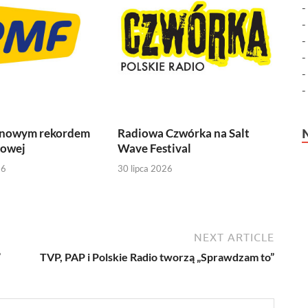
 nowym rekordem
Radiowa Czwórka na Salt
iowej
Wave Festival
26
30 lipca 2026
NEXT ARTICLE
”
TVP, PAP i Polskie Radio tworzą „Sprawdzam to”