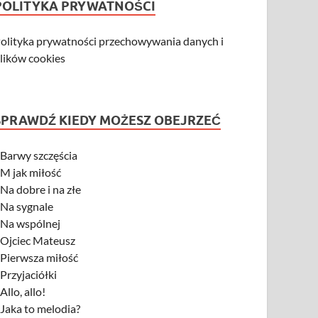
POLITYKA PRYWATNOŚCI
olityka prywatności przechowywania danych i
lików cookies
SPRAWDŹ KIEDY MOŻESZ OBEJRZEĆ
-
Barwy szczęścia
-
M jak miłość
-
Na dobre i na złe
-
Na sygnale
-
Na wspólnej
-
Ojciec Mateusz
-
Pierwsza miłość
-
Przyjaciółki
-
Allo, allo!
-
Jaka to melodia?