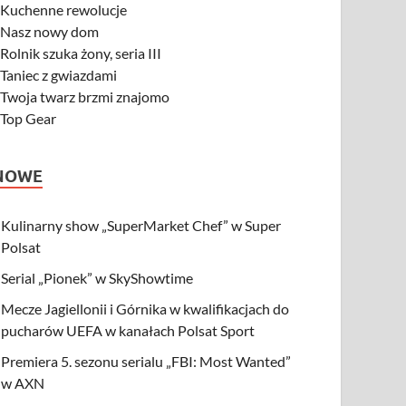
-
Kuchenne rewolucje
-
Nasz nowy dom
-
Rolnik szuka żony, seria III
-
Taniec z gwiazdami
-
Twoja twarz brzmi znajomo
-
Top Gear
NOWE
Kulinarny show „SuperMarket Chef” w Super
Polsat
Serial „Pionek” w SkyShowtime
Mecze Jagiellonii i Górnika w kwalifikacjach do
pucharów UEFA w kanałach Polsat Sport
Premiera 5. sezonu serialu „FBI: Most Wanted”
w AXN