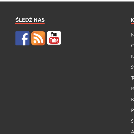
ŚLEDŹ NAS
N
O
N
S
T
R
K
P
S
A