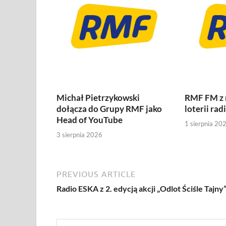
Michał Pietrzykowski
RMF FM z
dołącza do Grupy RMF jako
loterii rad
Head of YouTube
1 sierpnia 20
3 sierpnia 2026
PREVIOUS ARTICLE
Radio ESKA z 2. edycją akcji „Odlot Ściśle Tajny