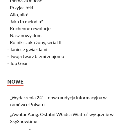
-
Pierwsza miłość
-
Przyjaciółki
-
Allo, allo!
-
Jaka to melodia?
-
Kuchenne rewolucje
-
Nasz nowy dom
-
Rolnik szuka żony, seria III
-
Taniec z gwiazdami
-
Twoja twarz brzmi znajomo
-
Top Gear
NOWE
„Wydarzenia 24” – nowa audycja informacyjna w
ramówce Polsatu
„Awatar Aang: Ostatni Władca Wiatru” wyłącznie w
SkyShowtime