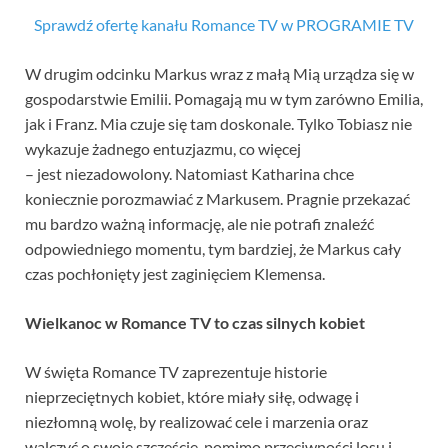
Sprawdź ofertę kanału Romance TV w PROGRAMIE TV
W drugim odcinku Markus wraz z małą Mią urządza się w
gospodarstwie Emilii. Pomagają mu w tym zarówno Emilia,
jak i Franz. Mia czuje się tam doskonale. Tylko Tobiasz nie
wykazuje żadnego entuzjazmu, co więcej
– jest niezadowolony. Natomiast Katharina chce
koniecznie porozmawiać z Markusem. Pragnie przekazać
mu bardzo ważną informację, ale nie potrafi znaleźć
odpowiedniego momentu, tym bardziej, że Markus cały
czas pochłonięty jest zaginięciem Klemensa.
Wielkanoc w Romance TV to czas silnych kobiet
W święta Romance TV zaprezentuje historie
nieprzeciętnych kobiet, które miały siłę, odwagę i
niezłomną wolę, by realizować cele i marzenia oraz
walczyć o swoje szczęście, pomimo przeciwności losu i