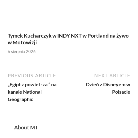
Tymek Kucharczyk w INDY NXT w Portland na żywo
w Motowizji
6 sierpnia 2026
PREVIOUS ARTICLE
NEXT ARTICLE
„Egipt z powietrza ” na
Dzień z Disneyem w
kanale National
Polsacie
Geographic
About MT