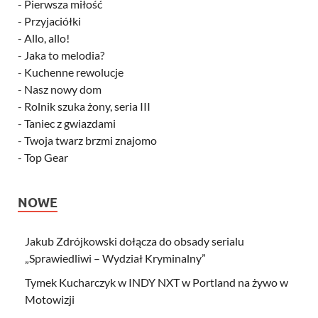
-
Pierwsza miłość
-
Przyjaciółki
-
Allo, allo!
-
Jaka to melodia?
-
Kuchenne rewolucje
-
Nasz nowy dom
-
Rolnik szuka żony, seria III
-
Taniec z gwiazdami
-
Twoja twarz brzmi znajomo
-
Top Gear
NOWE
Jakub Zdrójkowski dołącza do obsady serialu
„Sprawiedliwi – Wydział Kryminalny”
Tymek Kucharczyk w INDY NXT w Portland na żywo w
Motowizji