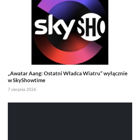
„Awatar Aang: Ostatni Władca Wiatru” wyłącznie
w SkyShowtime
7 sierpnia 2026