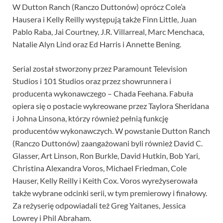
W Dutton Ranch (Ranczo Duttonów) oprócz Cole’a
Hausera i Kelly Reilly występują także Finn Little, Juan
Pablo Raba, Jai Courtney, J.R. Villarreal, Marc Menchaca,
Natalie Alyn Lind oraz Ed Harris i Annette Bening.
Serial został stworzony przez Paramount Television
Studios i 101 Studios oraz przez showrunnera i
producenta wykonawczego – Chada Feehana. Fabuła
opiera się o postacie wykreowane przez Taylora Sheridana
i Johna Linsona, którzy również pełnią funkcję
producentów wykonawczych. W powstanie Dutton Ranch
(Ranczo Duttonów) zaangażowani byli również David C.
Glasser, Art Linson, Ron Burkle, David Hutkin, Bob Yari,
Christina Alexandra Voros, Michael Friedman, Cole
Hauser, Kelly Reilly i Keith Cox. Voros wyreżyserowała
także wybrane odcinki serii, w tym premierowy i finałowy.
Za reżyserię odpowiadali też Greg Yaitanes, Jessica
Lowrey i Phil Abraham.