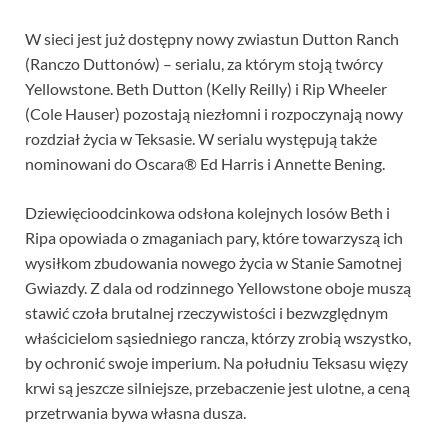
W sieci jest już dostępny nowy zwiastun Dutton Ranch
(Ranczo Duttonów) – serialu, za którym stoją twórcy
Yellowstone. Beth Dutton (Kelly Reilly) i Rip Wheeler
(Cole Hauser) pozostają niezłomni i rozpoczynają nowy
rozdział życia w Teksasie. W serialu występują także
nominowani do Oscara® Ed Harris i Annette Bening.
Dziewięcioodcinkowa odsłona kolejnych losów Beth i
Ripa opowiada o zmaganiach pary, które towarzyszą ich
wysiłkom zbudowania nowego życia w Stanie Samotnej
Gwiazdy. Z dala od rodzinnego Yellowstone oboje muszą
stawić czoła brutalnej rzeczywistości i bezwzględnym
właścicielom sąsiedniego rancza, którzy zrobią wszystko,
by ochronić swoje imperium. Na południu Teksasu więzy
krwi są jeszcze silniejsze, przebaczenie jest ulotne, a ceną
przetrwania bywa własna dusza.