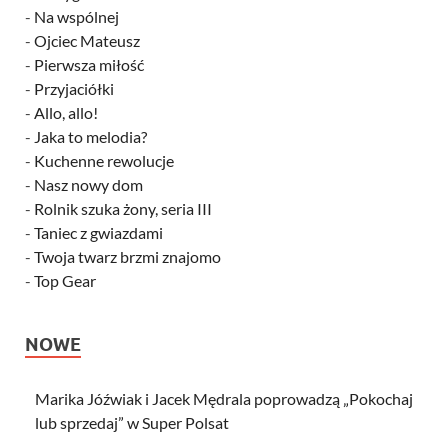
-
Na wspólnej
-
Ojciec Mateusz
-
Pierwsza miłość
-
Przyjaciółki
-
Allo, allo!
-
Jaka to melodia?
-
Kuchenne rewolucje
-
Nasz nowy dom
-
Rolnik szuka żony, seria III
-
Taniec z gwiazdami
-
Twoja twarz brzmi znajomo
-
Top Gear
NOWE
Marika Jóźwiak i Jacek Mędrala poprowadzą „Pokochaj
lub sprzedaj” w Super Polsat