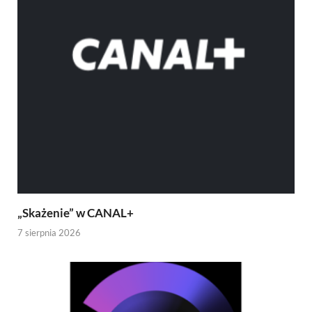
„Skażenie” w CANAL+
7 sierpnia 2026