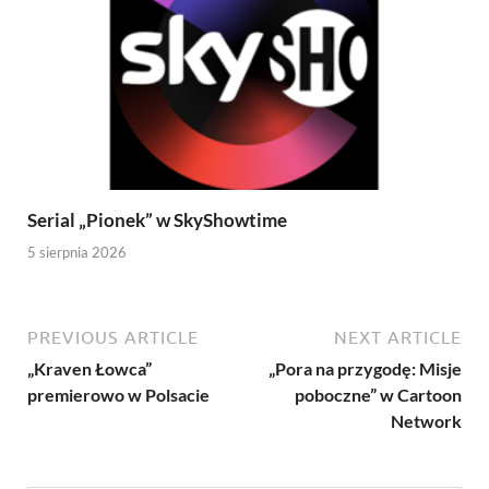
Serial „Pionek” w SkyShowtime
5 sierpnia 2026
PREVIOUS ARTICLE
NEXT ARTICLE
„Kraven Łowca”
„Pora na przygodę: Misje
premierowo w Polsacie
poboczne” w Cartoon
Network