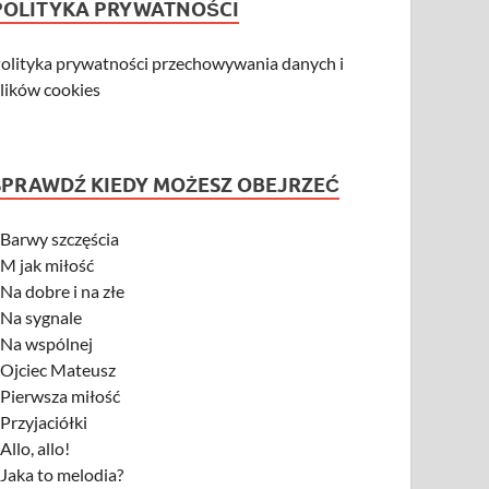
POLITYKA PRYWATNOŚCI
olityka prywatności przechowywania danych i
lików cookies
SPRAWDŹ KIEDY MOŻESZ OBEJRZEĆ
-
Barwy szczęścia
-
M jak miłość
-
Na dobre i na złe
-
Na sygnale
-
Na wspólnej
-
Ojciec Mateusz
-
Pierwsza miłość
-
Przyjaciółki
-
Allo, allo!
-
Jaka to melodia?