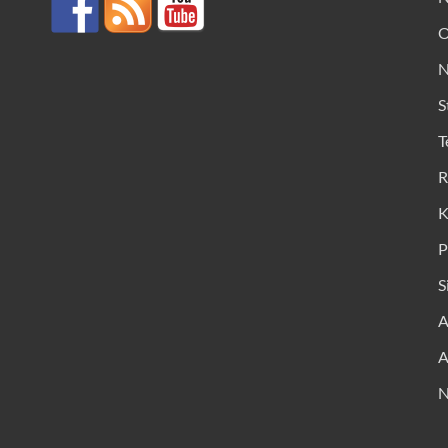
O
N
S
T
R
K
P
S
A
A
N