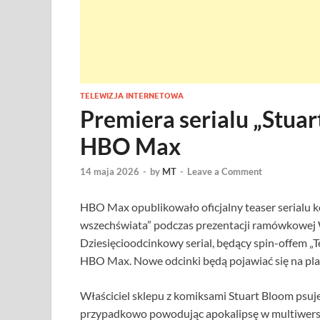
TELEWIZJA INTERNETOWA
Premiera serialu „Stuar
HBO Max
14 maja 2026
-
by
MT
-
Leave a Comment
HBO Max opublikowało oficjalny teaser serialu k
wszechświata” podczas prezentacji ramówkowej 
Dziesięcioodcinkowy serial, będący spin-offem „Te
HBO Max. Nowe odcinki będą pojawiać się na plat
Właściciel sklepu z komiksami Stuart Bloom psuj
przypadkowo powodując apokalipsę w multiwersu