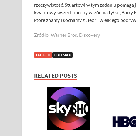
rzeczywistość. Stuartowi w tym zadaniu pomaga je
kwantowy, wszechobecny wrzód na tyłku, Barry Kr
które znamy i kochamy z „Teorii wielkiego podrywu
Źródło: Warner Bros. Discovery
TAGGED
HBO MAX
RELATED POSTS