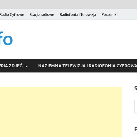
Radio Cyfrowe
Stacje radiowe
Radiofonia i Telewizja
Poradniki
naziemna.info – Telew
Niezależny portal medialny poświęcony Naziemnej Telewizji Cy
serwisom wideo na życzenie (VOD).
Wideo online, VOD
RIA ZDJĘĆ
NAZIEMNA TELEWIZJA I RADIOFONIA CYFROW