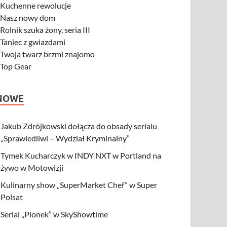
-
Kuchenne rewolucje
-
Nasz nowy dom
-
Rolnik szuka żony, seria III
-
Taniec z gwiazdami
-
Twoja twarz brzmi znajomo
-
Top Gear
NOWE
Jakub Zdrójkowski dołącza do obsady serialu
„Sprawiedliwi – Wydział Kryminalny”
Tymek Kucharczyk w INDY NXT w Portland na
żywo w Motowizji
Kulinarny show „SuperMarket Chef” w Super
Polsat
Serial „Pionek” w SkyShowtime