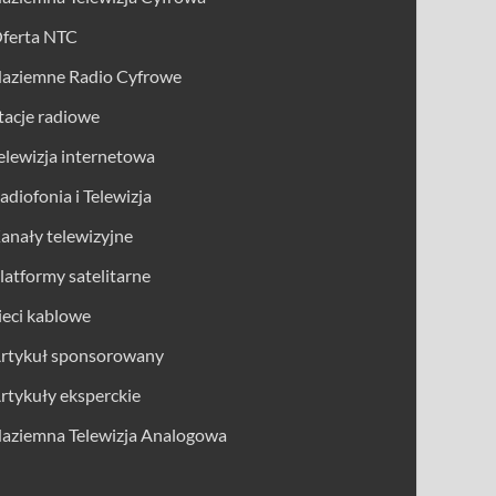
ferta NTC
aziemne Radio Cyfrowe
tacje radiowe
elewizja internetowa
adiofonia i Telewizja
anały telewizyjne
latformy satelitarne
ieci kablowe
rtykuł sponsorowany
rtykuły eksperckie
aziemna Telewizja Analogowa