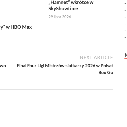
„Hamnet” wkrótce w
SkyShowtime
29 lipca 2026
ry” w HBO Max
NEXT ARTICLE
ywo
Final Four Ligi Mistrzów siatkarzy 2026 w Polsat
Box Go