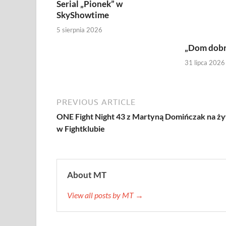
Serial „Pionek” w
SkyShowtime
5 sierpnia 2026
„Dom dob
31 lipca 2026
PREVIOUS ARTICLE
ONE Fight Night 43 z Martyną Domińczak na ż
w Fightklubie
About MT
View all posts by MT →