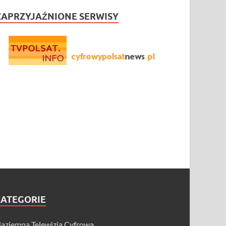
ZAPRZYJAŹNIONE SERWISY
KATEGORIE
aziemna Telewizja Cyfrowa