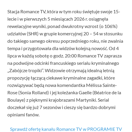
Stacja Romance TV, która w tym roku świętuje swoje 15-
lecie i w pierwszych 5 miesiącach 2026 r. osiągnęła
rewelacyjne wyniki, ponad dwukrotny wzrost (o 106%)
udziałów (SHR) w grupie komercyjnej 20 – 54 w stosunku
do takiego samego okresu poprzedniego roku, nie zwalnia
tempa i przygotowała dla widzów kolejną nowość. Od 4
lipca w każdą sobotę o godz. 20:00 Romance TV zaprasza
na podwójne odcinki francuskiego serialu kryminalnego
„Zabójcze tropiki”. Widzowie otrzymają idealną letnią
propozycję łączącą ciekawe kryminalne zagadki, które
rozwiązywać będą nowa komendantka Mélissa Sainte-
Rose (Sonia Rolland) i jej koleżanka Gaelle (Béatrice de la
Boulaye) z pięknymi krajobrazami Martyniki. Serial
doczekał się już 7 sezonów i cieszy się bardzo dobrymi
opiniami fanów.
Sprawdź ofertę kanału Romance TV w PROGRAMIE TV