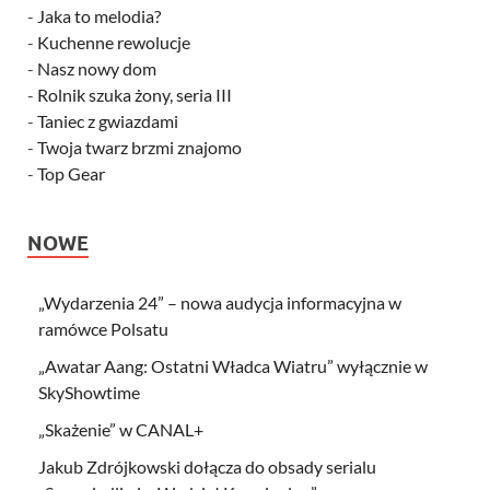
-
Jaka to melodia?
-
Kuchenne rewolucje
-
Nasz nowy dom
-
Rolnik szuka żony, seria III
-
Taniec z gwiazdami
-
Twoja twarz brzmi znajomo
-
Top Gear
NOWE
„Wydarzenia 24” – nowa audycja informacyjna w
ramówce Polsatu
„Awatar Aang: Ostatni Władca Wiatru” wyłącznie w
SkyShowtime
„Skażenie” w CANAL+
Jakub Zdrójkowski dołącza do obsady serialu