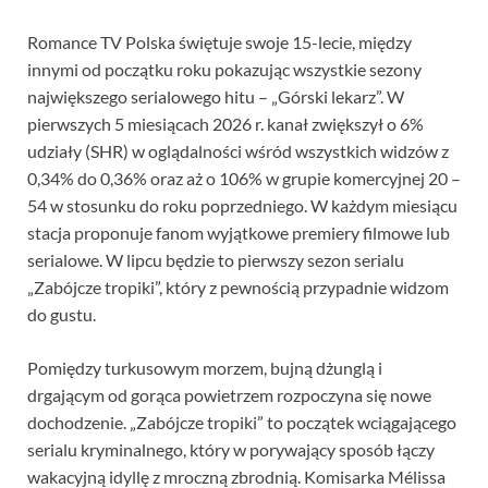
Romance TV Polska świętuje swoje 15-lecie, między
innymi od początku roku pokazując wszystkie sezony
największego serialowego hitu – „Górski lekarz”. W
pierwszych 5 miesiącach 2026 r. kanał zwiększył o 6%
udziały (SHR) w oglądalności wśród wszystkich widzów z
0,34% do 0,36% oraz aż o 106% w grupie komercyjnej 20 –
54 w stosunku do roku poprzedniego. W każdym miesiącu
stacja proponuje fanom wyjątkowe premiery filmowe lub
serialowe. W lipcu będzie to pierwszy sezon serialu
„Zabójcze tropiki”, który z pewnością przypadnie widzom
do gustu.
Pomiędzy turkusowym morzem, bujną dżunglą i
drgającym od gorąca powietrzem rozpoczyna się nowe
dochodzenie. „Zabójcze tropiki” to początek wciągającego
serialu kryminalnego, który w porywający sposób łączy
wakacyjną idyllę z mroczną zbrodnią. Komisarka Mélissa