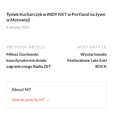
Tymek Kucharczyk w INDY NXT w Portland na żywo
w Motowizji
6 sierpnia 2026
PREVIOUS ARTICLE
NEXT ARTICLE
Miłosz Gocłowski
Wystartowało
koordynatorem działu
Festiwalowe Lato Eski
zagranicznego Radia ZET
ROCK
About MT
View all posts by MT →