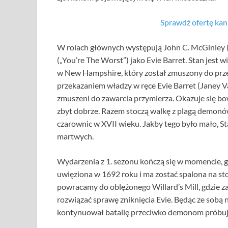
Sprawdź ofertę k
W rolach głównych występują John C. McGinley („
(„You’re The Worst”) jako Evie Barret. Stan jes
w New Hampshire, który został zmuszony do przej
przekazaniem władzy w ręce Evie Barret (Janey Var
zmuszeni do zawarcia przymierza. Okazuje się bow
zbyt dobrze. Razem stoczą walkę z plagą demonó
czarownic w XVII wieku. Jakby tego było mało, St
martwych.
Wydarzenia z 1. sezonu kończą się w momencie, gd
uwięziona w 1692 roku i ma zostać spalona na sto
powracamy do oblężonego Willard’s Mill, gdzie za
rozwiązać sprawę zniknięcia Evie. Będąc ze sobą n
kontynuował batalię przeciwko demonom próbują