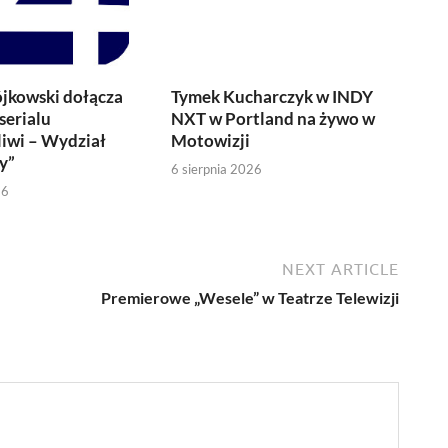
jkowski dołącza
Tymek Kucharczyk w INDY
serialu
NXT w Portland na żywo w
iwi – Wydział
Motowizji
y”
6 sierpnia 2026
26
NEXT ARTICLE
Premierowe „Wesele” w Teatrze Telewizji