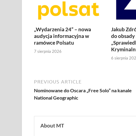
„Wydarzenia 24” – nowa
Jakub Zdró
audycja informacyjna w
do obsady 
ramówce Polsatu
„Sprawiedl
Kryminaln
7 sierpnia 2026
6 sierpnia 20
PREVIOUS ARTICLE
Nominowane do Oscara „Free Solo” na kanale
National Geographic
About MT