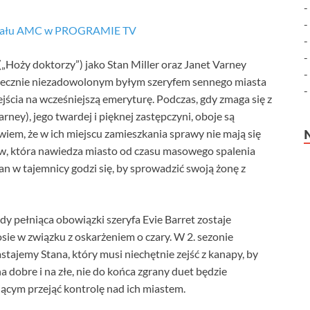
anału AMC w PROGRAMIE TV
Hoży doktorzy”) jako Stan Miller oraz Janet Varney
t wiecznie niezadowolonym byłym szeryfem sennego miasta
ścia na wcześniejszą emeryturę. Podczas, gdy zmaga się z
ney), jego twardej i pięknej zastępczyni, oboje są
iem, że w ich miejscu zamieszkania sprawy nie mają się
w, która nawiedza miasto od czasu masowego spalenia
an w tajemnicy godzi się, by sprowadzić swoją żonę z
y pełniąca obowiązki szeryfa Evie Barret zostaje
sie w związku z oskarżeniem o czary. W 2. sezonie
stajemy Stana, który musi niechętnie zejść z kanapy, by
a dobre i na złe, nie do końca zgrany duet będzie
cym przejąć kontrolę nad ich miastem.