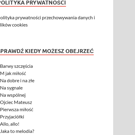
POLITYKA PRYWATNOŚCI
olityka prywatności przechowywania danych i
lików cookies
SPRAWDŹ KIEDY MOŻESZ OBEJRZEĆ
-
Barwy szczęścia
-
M jak miłość
-
Na dobre i na złe
-
Na sygnale
-
Na wspólnej
-
Ojciec Mateusz
-
Pierwsza miłość
-
Przyjaciółki
-
Allo, allo!
-
Jaka to melodia?