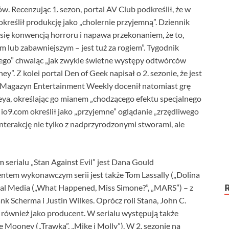
ów. Recenzując 1. sezon, portal AV Club podkreślił, że w
reślił produkcję jako „cholernie przyjemną”. Dziennik
 się konwencją horroru i napawa przekonaniem, że to,
 lub zabawniejszym – jest tuż za rogiem”. Tygodnik
nego” chwaląc „jak zwykle świetne występy odtwórców
”. Z kolei portal Den of Geek napisał o 2. sezonie, że jest
Magazyn Entertainment Weekly docenił natomiast grę
eya, określając go mianem „chodzącego efektu specjalnego
 io9.com określił jako „przyjemne” oglądanie „zrzędliwego
erakcję nie tylko z nadprzyrodzonymi stworami, ale
serialu „Stan Against Evil” jest Dana Gould
entem wykonawczym serii jest także Tom Lassally („Dolina
cal Media („What Happened, Miss Simone?”, „MARS”) – z
 Scherma i Justin Wilkes. Oprócz roli Stana, John C.
również jako producent. W serialu występują także
e Mooney („Trawka”, „Mike i Molly”). W 2. sezonie na