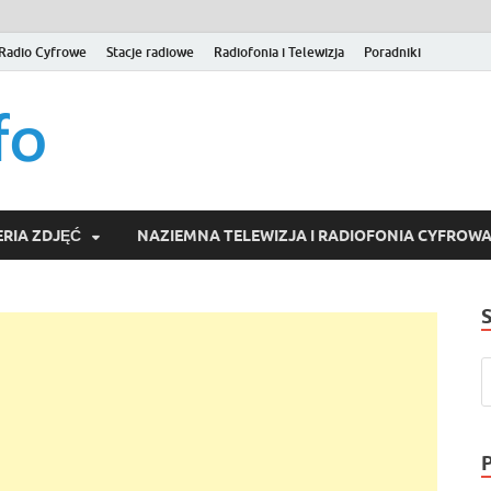
Radio Cyfrowe
Stacje radiowe
Radiofonia i Telewizja
Poradniki
naziemna.info – Telew
Niezależny portal medialny poświęcony Naziemnej Telewizji Cy
serwisom wideo na życzenie (VOD).
Wideo online, VOD
RIA ZDJĘĆ
NAZIEMNA TELEWIZJA I RADIOFONIA CYFROW