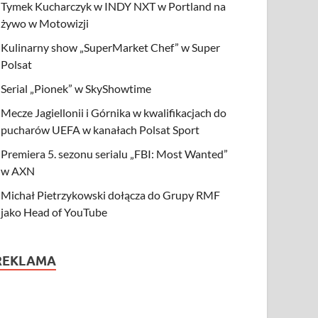
Tymek Kucharczyk w INDY NXT w Portland na
żywo w Motowizji
Kulinarny show „SuperMarket Chef” w Super
Polsat
Serial „Pionek” w SkyShowtime
Mecze Jagiellonii i Górnika w kwalifikacjach do
pucharów UEFA w kanałach Polsat Sport
Premiera 5. sezonu serialu „FBI: Most Wanted”
w AXN
Michał Pietrzykowski dołącza do Grupy RMF
jako Head of YouTube
REKLAMA