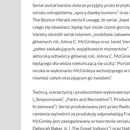
Serial został bardzo dobrze przyjęty przez krytyk
serialu odnajdziemy „sporą dawkę humoru” oraz ok
The Boston Herald zwrócił uwagę, że serial „bawi
czego się obawiasz, będąc być może czymś gorszym
Variety określił serial mianem „osobliwie zabaw
głównych ról, Johna C. McGinleya oraz Janet Varney
„pełen zaskakujących, wyjątkowych momentów”. 
aktorską odtwórcy głównej roli, Johna C. McGinl
będącego dla widza niekończącą się ucztą”. Portal
mruka w wykonaniu McGinleya wchodzącego w int
również całym otaczającym go światem”.
Twórcą, scenarzystą i producentem wykonawczym 
(„Simpsonowie”, „Parks and Recreation”). Produc
Krzemowa”). Serial produkowany jest przez Radi
ramienia wytwórni za produkcję odpowiadają Frank
McGinley jest zaangażowany w tworzenie serialu 
Deborah Baker Jr. („The Great Indoors”) oraz Nat