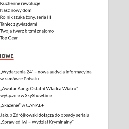
-
Kuchenne rewolucje
-
Nasz nowy dom
-
Rolnik szuka żony, seria III
-
Taniec z gwiazdami
-
Twoja twarz brzmi znajomo
-
Top Gear
NOWE
„Wydarzenia 24” – nowa audycja informacyjna
w ramówce Polsatu
„Awatar Aang: Ostatni Władca Wiatru”
wyłącznie w SkyShowtime
„Skażenie” w CANAL+
Jakub Zdrójkowski dołącza do obsady serialu
„Sprawiedliwi – Wydział Kryminalny”