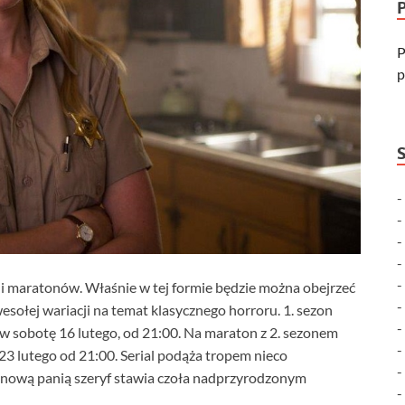
P
p
i maratonów. Właśnie w tej formie będzie można obejrzeć
wesołej wariacji na temat klasycznego horroru. 1. sezon
 w sobotę 16 lutego, od 21:00. Na maraton z 2. sezonem
 23 lutego od 21:00. Serial podąża tropem nieco
z nową panią szeryf stawia czoła nadprzyrodzonym