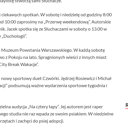
playlistę stworzą sami Słuchacze.
ciekawych spotkań. W sobotę i niedzielę od godziny 8:00
e od 10:00 zaprosimy na „Przerwę weekendową”. Autorskie
ik. Jacek spotka się ze Słuchaczami w soboty o 13.00 w
 „Duchologii”.
wce Muzeum Powstania Warszawskiego. W każdą sobotę
wo z Pokoju na lato. Spragnionych wieści z innych miast
City Break Wakacje”.
ł nowy sportowy duet Czwórki. Jędrzej Rosiewicz i Michał
eacji” podsumują ważne wydarzenia sportowe tygodnia i
elna audycja „Na cztery łapy”. Jej autorem jest raper
ego studia nie raz wpada ze swoim psiakiem. W niedzielne
zętach i zachęci do psiej adopcji.