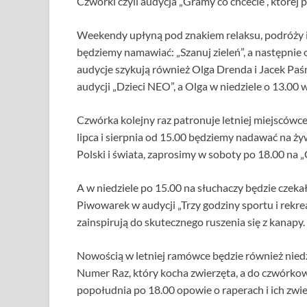
Czwórki czyli audycja „Gramy co chcecie”, której 
Weekendy upłyną pod znakiem relaksu, podróży i 
będziemy namawiać: „Szanuj zieleń”, a następni
audycje szykują również Olga Drenda i Jacek Paśn
audycji „Dzieci NEO”, a Olga w niedziele o 13.00 w
Czwórka kolejny raz patronuje letniej miejscó
lipca i sierpnia od 15.00 będziemy nadawać na ży
Polski i świata, zaprosimy w soboty po 18.00 na „
A w niedziele po 15.00 na słuchaczy będzie czeka
Piwowarek w audycji „Trzy godziny sportu i rekr
zainspirują do skutecznego ruszenia się z kanapy.
Nowością w letniej ramówce będzie również niedzi
Numer Raz, który kocha zwierzęta, a do czwórkow
popołudnia po 18.00 opowie o raperach i ich zwier