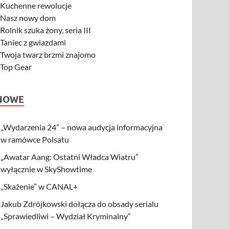
-
Kuchenne rewolucje
-
Nasz nowy dom
-
Rolnik szuka żony, seria III
-
Taniec z gwiazdami
-
Twoja twarz brzmi znajomo
-
Top Gear
NOWE
„Wydarzenia 24” – nowa audycja informacyjna
w ramówce Polsatu
„Awatar Aang: Ostatni Władca Wiatru”
wyłącznie w SkyShowtime
„Skażenie” w CANAL+
Jakub Zdrójkowski dołącza do obsady serialu
„Sprawiedliwi – Wydział Kryminalny”