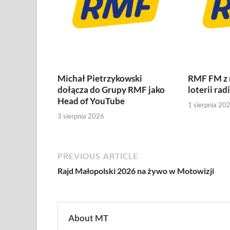
Michał Pietrzykowski
RMF FM z
dołącza do Grupy RMF jako
loterii rad
Head of YouTube
1 sierpnia 20
3 sierpnia 2026
PREVIOUS ARTICLE
Rajd Małopolski 2026 na żywo w Motowizji
About MT