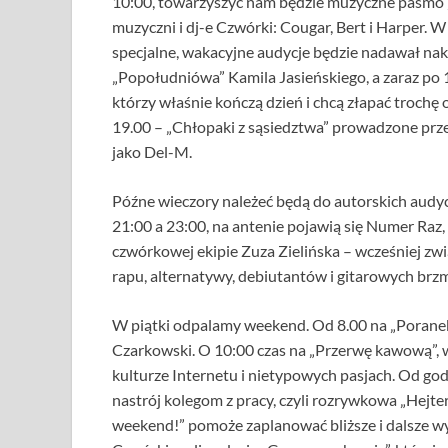
10:00, towarzyszyć nam będzie muzyczne pasmo „
muzyczni i dj-e Czwórki: Cougar, Bert i Harper. 
specjalne, wakacyjne audycje będzie nadawał nak
„Popołudniówa” Kamila Jasieńskiego, a zaraz po 
którzy właśnie kończą dzień i chcą złapać troch
19.00 – „Chłopaki z sąsiedztwa” prowadzone pr
jako Del-M.
Późne wieczory należeć będą do autorskich audy
21:00 a 23:00, na antenie pojawią się Numer Raz
czwórkowej ekipie Zuza Zielińska – wcześniej zw
rapu, alternatywy, debiutantów i gitarowych brzm
W piątki odpalamy weekend. Od 8.00 na „Poranek”,
Czarkowski. O 10:00 czas na „Przerwę kawową”, w
kulturze Internetu i nietypowych pasjach. Od god
nastrój kolegom z pracy, czyli rozrywkowa „Hejte
weekend!” pomoże zaplanować bliższe i dalsze w