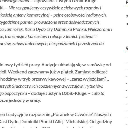
 Polskiego Radia
– zapowiada Justyna Dżbik-Kluge
ki. –
Nie rezygnujemy oczywiście z ciekawych rozmów i
ekkością anteny komercyjnej – pełne osobowości radiowych,
P
trzygodzinne pasma, prowadzone przez doświadczonych
p
Kuba Jamrozek, Kasia Dydo czy Dominika Płonka. Wieczorami i
ransmisje z koncertów i relacje z letnich festiwali i
rsów, zabaw antenowych, niespodzianek i przestrzeni do
iowy tydzień pracy. Audycje układają się w ramówkę od
ieli. Weekend zaczynamy już w piątek. Zamiast odliczać
chodzimy w tryb przerwy kawowej – „zaraz wyjeżdżam”, „
aszych Słuchaczy, ich codziennych zwyczajów i rytuałów.
ego odpoczynku
– dodaje Justyna Dżbik-Kluge. –
Lato to
szcze jesteśmy w pracy.
zień tradycyjnie rozpocznie „Poranek w Czwórce”. Naszych
asi Dydo, Dominiki Płonki i Alicji Michalskiej. Od godziny