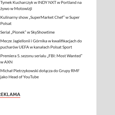
Tymek Kucharczyk w INDY NXT w Portland na
żywo w Motowizji
Kulinarny show „SuperMarket Chef” w Super
Polsat
Serial „Pionek” w SkyShowtime
Mecze Jagiellonii i Górnika w kwalifikacjach do
pucharów UEFA w kanałach Polsat Sport
Premiera 5. sezonu serialu „FBI: Most Wanted”
w AXN
Michał Pietrzykowski dołącza do Grupy RMF
jako Head of YouTube
REKLAMA