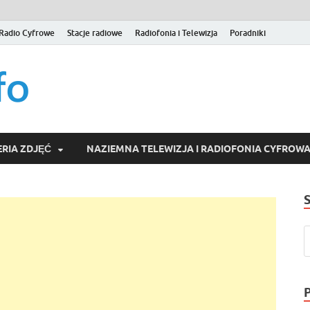
Radio Cyfrowe
Stacje radiowe
Radiofonia i Telewizja
Poradniki
naziemna.info – Telew
Niezależny portal medialny poświęcony Naziemnej Telewizji Cy
serwisom wideo na życzenie (VOD).
Wideo online, VOD
RIA ZDJĘĆ
NAZIEMNA TELEWIZJA I RADIOFONIA CYFROW