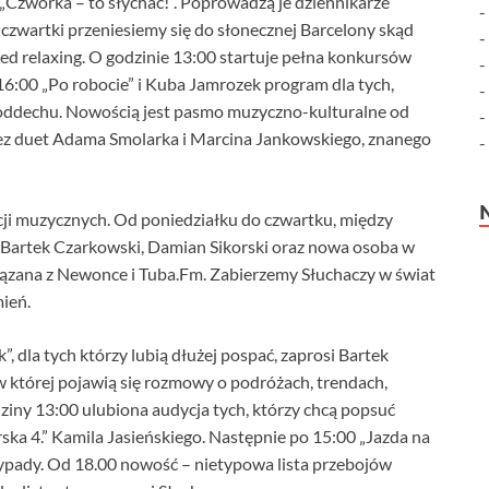
Czwórka – to słychać!”. Poprowadzą je dziennikarze
W czwartki przeniesiemy się do słonecznej Barcelony skąd
ed relaxing. O godzinie 13:00 startuje pełna konkursów
16:00 „Po robocie” i Kuba Jamrozek program dla tych,
ę oddechu. Nowością jest pasmo muzyczno-kulturalne od
zez duet Adama Smolarka i Marcina Jankowskiego, znanego
cji muzycznych. Od poniedziałku do czwartku, między
, Bartek Czarkowski, Damian Sikorski oraz nowa osoba w
iązana z Newonce i Tuba.Fm. Zabierzemy Słuchaczy w świat
ień.
 dla tych którzy lubią dłużej pospać, zaprosi Bartek
 której pojawią się rozmowy o podróżach, trendach,
ziny 13:00 ulubiona audycja tych, którzy chcą popsuć
rska 4.” Kamila Jasieńskiego. Następnie po 15:00 „Jazda na
ypady. Od 18.00 nowość – nietypowa lista przebojów