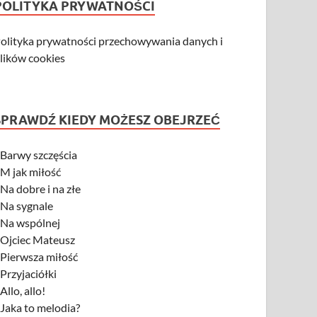
POLITYKA PRYWATNOŚCI
olityka prywatności przechowywania danych i
lików cookies
SPRAWDŹ KIEDY MOŻESZ OBEJRZEĆ
-
Barwy szczęścia
-
M jak miłość
-
Na dobre i na złe
-
Na sygnale
-
Na wspólnej
-
Ojciec Mateusz
-
Pierwsza miłość
-
Przyjaciółki
-
Allo, allo!
-
Jaka to melodia?