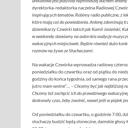
unikatowa jest playlista najmłodszej duchem anteny
dyrektorka-redaktorka naczelna Radiowej Czwór
inspirujących tematów. Robimy radio publiczne, z l
które mają coś do powiedzenia. Antenę zdominują 
dziennikarzy Czwórki takich jak Kamil Jasieński, 
w weekendy stawiamy na autorskie audycje muzyczne, t
wakacyjnych miejscówek. Będzie również dużo konku
rozmów na żywo ze Słuchaczami.
Na wakacje Czwórka wprowadza radiowy czterodn
poniedziałku do czwartku oraz od piątku do niedz
godziny do końca tygodnia, od samego rana prze
jutro mam wolne”… –
Chcemy być jak najbliższej n
Chcemy też zachęcić ich do prawdziwego wakacyjn
doskonały czas, żeby zwolnić, nawet jeśli w piątek je
Od poniedziałku do czwartku, o godzinie 7:00, d
słuchaczy budzić będą słoneczne, damskie głosy K