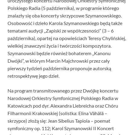
uroczystego koncertu Narodowej Orkiestry Symfonicznej
Polskiego Radia (5 października), w programie którego
znalazły się oba koncerty skrzypcowe Szymanowskiego.
Osobowość i dzieło Karola Szymanowskiego będą także
tematami audycji „Zapiski ze współczesności” (3 – 6
października), opartej na opowieściach Teresy Chylińskiej,
wielkiej znawczyni życia i twórczości kompozytora.
Szymanowski będzie również bohaterem „Kanonu
Dwójki”, w którym Marcin Majchrowski przez cały
pierwszy tydzień października proponuje autorską
retrospektywę jego dzieł.
Na program transmitowanego przez Dwójkę koncertu
Narodowej Orkiestry Symfonicznej Polskiego Radia w
Katowicach pod dyr. Alexandra Liebreicha oraz Chóru
Filharmonii Krakowskiej (solistka: Elina Vähälä –
skrzypce) złożą się: Jean Sibelius Tapiola – poemat
symfoniczny op. 112; Karol Szymanowski II Koncert