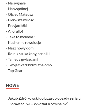
-
Na sygnale
-
Na wspólnej
-
Ojciec Mateusz
-
Pierwsza miłość
-
Przyjaciółki
-
Allo, allo!
-
Jaka to melodia?
-
Kuchenne rewolucje
-
Nasz nowy dom
-
Rolnik szuka żony, seria III
-
Taniec z gwiazdami
-
Twoja twarz brzmi znajomo
-
Top Gear
NOWE
Jakub Zdrójkowski dołącza do obsady serialu
„Sprawiedliwi – Wydział Kryminalny”