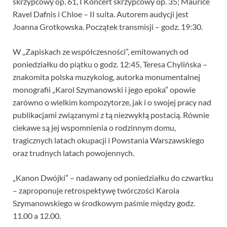
skrzypcowy op. 61, I Koncert skrzypcowy op. 35; Maurice
Ravel Dafnis i Chloe – II suita. Autorem audycji jest
Joanna Grotkowska. Początek transmisji – godz. 19:30.
W „Zapiskach ze współczesności”, emitowanych od
poniedziałku do piątku o godz. 12:45, Teresa Chylińska –
znakomita polska muzykolog, autorka monumentalnej
monografii „Karol Szymanowski i jego epoka” opowie
zarówno o wielkim kompozytorze, jak i o swojej pracy nad
publikacjami związanymi z tą niezwykłą postacią. Równie
ciekawe są jej wspomnienia o rodzinnym domu,
tragicznych latach okupacji i Powstania Warszawskiego
oraz trudnych latach powojennych.
„Kanon Dwójki” – nadawany od poniedziałku do czwartku
– zaproponuje retrospektywę twórczości Karola
Szymanowskiego w środkowym paśmie między godz.
11.00 a 12.00.