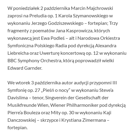
W poniedziałek 2 października Marcin Majchrowski
zaprosi na Preludia op. 1 Karola Szymanowskiego w
wykonaniu Jerzego Godziszewskiego – fortepian; Trzy
fragmenty z poematów Jana Kasprowicza, których
wykonawcą jest Ewa Podleś – alt i Narodowa Orkiestra
Symfoniczna Polskiego Radia pod dyrekcją Alexandra
Liebreicha oraz Uwerturę koncertową op. 12 w wykonaniu
BBC Symphony Orchestra, którą poprowadził wielki
Edward Garnder.
We wtorek 3 października autor audycji przypomni III
Symfonię op. 27 „Pieśń o nocy” w wykonaniu Steve’a
Davislima – tenor, Singverein der Gesellschaft der
Musikfreunde Wien, Wiener Philharmoniker pod dyrekcją
Pierre’a Bouleza oraz Mity op. 30 w wykonaniu Kaji
Danczowskiej – skrzypce i Krystiana Zimermana –
fortepian.