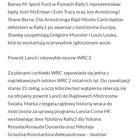
Barwy M-Sport Ford w Pumach Rally1 reprezentować
będą Josh McErlean i Eoin Tracy oraz Jon Armstrong i
Shane Byrne. Dla Armstronga Rajd Monte Carlo będzie
debiutem w Rally1 po awansie z mistrzostw Europy.
Stawkę uzupełniają Grégoire Munster i Louis Louka,
którzy wystartują w prywatnie zgłoszonym aucie.
Powrót Lancii i niezwykle mocne WRC2
Za plecami czołówki WRC zapowiada się jedna z
najciekawszych odsłon WRC2 ostatnich lat. Do rywalizacji
stanie 25 załóg, a oczy kibiców bez wątpienia skierują się
na oficjalny powrót Lancii do Rajdowych Mistrzostw
Świata. Marka z bogatą rajdową historią wraca do
mistrzostw za sprawą programu Lancia Corse HF,
wystawiając dwa Ypsilony Rally2 dla Yohana
Rossela/Arnauda Dunanda oraz Nikołaja
Griazina/Konstantina Aleksandrowa – duetów