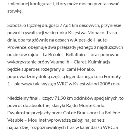
zmienionej konfiguracji, który może mocno przetasować
stawkę.
Sobota, o łącznej długości 77,61 km oesowych, przyniesie
powrót rywalizacji w kierunku Księstwa Monako. Trasa
dnia, oparta głównie na oesach w Alpes-de-Haute-
Provence, obejmuje dwa przejazdy jednego z najdłuższych
odcinków rajdu – La Bréole – Bellaffaire – oraz ponowne
wykorzystanie próby Vaumeilh – Claret. Kulminacją
będzie superoes rozegrany ulicami Monako,
poprowadzony dolną częścią legendarnego toru Formuły
1 – pierwszy taki występ WRC w Księstwie od 2008 roku.
Niedzielny finał, liczący 71,90 km odcinków specjalnych, to
powrót do absolutnej klasyki Rajdu Monte Carlo.
Dwukrotne przejazdy przez Col de Braus oraz La Bollène-
Vésubie – Moulinet wprowadzą załogi na jedne z
najbardziej rozpoznawalnych tras w kalendarzu WRC, a