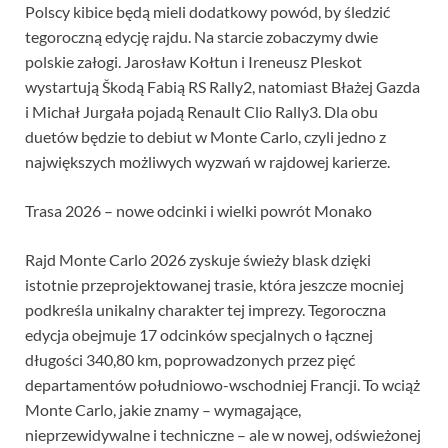
Polscy kibice będą mieli dodatkowy powód, by śledzić
tegoroczną edycję rajdu. Na starcie zobaczymy dwie
polskie załogi. Jarosław Kołtun i Ireneusz Pleskot
wystartują Škodą Fabią RS Rally2, natomiast Błażej Gazda
i Michał Jurgała pojadą Renault Clio Rally3. Dla obu
duetów będzie to debiut w Monte Carlo, czyli jedno z
największych możliwych wyzwań w rajdowej karierze.
Trasa 2026 – nowe odcinki i wielki powrót Monako
Rajd Monte Carlo 2026 zyskuje świeży blask dzięki
istotnie przeprojektowanej trasie, która jeszcze mocniej
podkreśla unikalny charakter tej imprezy. Tegoroczna
edycja obejmuje 17 odcinków specjalnych o łącznej
długości 340,80 km, poprowadzonych przez pięć
departamentów południowo-wschodniej Francji. To wciąż
Monte Carlo, jakie znamy – wymagające,
nieprzewidywalne i techniczne – ale w nowej, odświeżonej