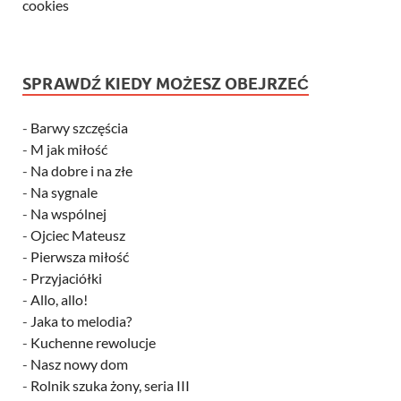
cookies
SPRAWDŹ KIEDY MOŻESZ OBEJRZEĆ
-
Barwy szczęścia
-
M jak miłość
-
Na dobre i na złe
-
Na sygnale
-
Na wspólnej
-
Ojciec Mateusz
-
Pierwsza miłość
-
Przyjaciółki
-
Allo, allo!
-
Jaka to melodia?
-
Kuchenne rewolucje
-
Nasz nowy dom
-
Rolnik szuka żony, seria III