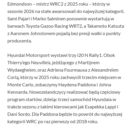
Edmondson – mistrz WRC2 z 2025 roku – którzy w
sezonie 2026 na stałe awansowali do najwyższej kategorii.
Sami Pajari i Marko Salminen ponownie wystartują w
barwach Toyota Gazoo Racing WRT2, a Takamoto Katsuta
z Aaronem Johnstonem pojadą bez presji walki o punkty
producenta.
Hyundai Motorsport wystawi trzy i20 N Rally1. Obok
Thierry’ego Neuville’a, jeżdżącego z Martijnem
Wydaeghe’em, oraz Adriena Fourmauxa z Alexandre’em
Corią, którzy w 2025 roku zachwycili trzecim miejscem w
Monte Carlo, zobaczymy Haydena Paddona i Johna
Kennarda. Nowozelandczycy realizować będą częściowy
program startów, dzieląc trzeci samochód Hyundaia w
trakcie sezonu z takimi kierowcami jak Esapekka Lappi i
Dani Sordo. Dla Paddona będzie to powrót do najwyższej
kategorii WRC po raz pierwszy od 2018 roku.