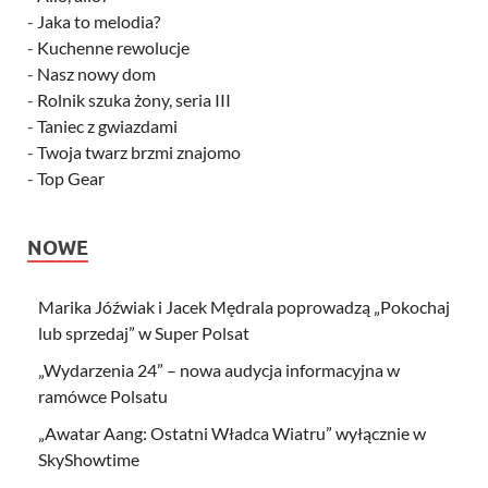
-
Jaka to melodia?
-
Kuchenne rewolucje
-
Nasz nowy dom
-
Rolnik szuka żony, seria III
-
Taniec z gwiazdami
-
Twoja twarz brzmi znajomo
-
Top Gear
NOWE
Marika Jóźwiak i Jacek Mędrala poprowadzą „Pokochaj
lub sprzedaj” w Super Polsat
„Wydarzenia 24” – nowa audycja informacyjna w
ramówce Polsatu
„Awatar Aang: Ostatni Władca Wiatru” wyłącznie w
SkyShowtime