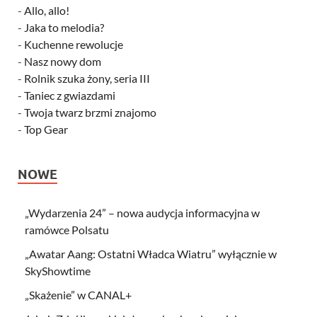
-
Allo, allo!
-
Jaka to melodia?
-
Kuchenne rewolucje
-
Nasz nowy dom
-
Rolnik szuka żony, seria III
-
Taniec z gwiazdami
-
Twoja twarz brzmi znajomo
-
Top Gear
NOWE
„Wydarzenia 24” – nowa audycja informacyjna w
ramówce Polsatu
„Awatar Aang: Ostatni Władca Wiatru” wyłącznie w
SkyShowtime
„Skażenie” w CANAL+