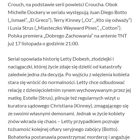
Crouch, na podstawie serii powieści Croucha. Obok
Michelle Dockery w serialu występują Juan Diego Botto
(„Ismael”, „El Greco”), Terry Kinney („Oz”, „Kto się odważy”)
i Lusia Strus („Miasteczko Wayward Pines”, „Cotton”).
Polska premiera „Dobrego Zachowania” na antenie TNT
już 17 listopada o godzinie 21:00.
Serial opowiada historię Letty Dobesh, złodziejki i
naciągaczki, której życie zdaje się dzielić od katastrofy
zaledwie jedna zła decyzja. Po wyjściu z więzienia kobieta
stara się wrócić do normalności. Letty chce odbudować
relację z dziesięcioletnim synem wychowywanym przez jej
matkę, Estelle (Strus), pilnuje też regularnych wizyt u
kuratora sądowego Christiana (Kinney), zmagającego się
ze swoimi własnymi demonami. Jednak w życie kobiety
znów wkrada się chaos – Letty przypadkiem poznaje
tożsamość kolejnej ofiary seryjnego zabójcy (Botto).
Bohaterka postanawia powstrzymać mordercę i angażuje