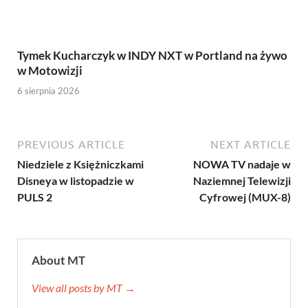
Tymek Kucharczyk w INDY NXT w Portland na żywo
w Motowizji
6 sierpnia 2026
PREVIOUS ARTICLE
NEXT ARTICLE
Niedziele z Księżniczkami
NOWA TV nadaje w
Disneya w listopadzie w
Naziemnej Telewizji
PULS 2
Cyfrowej (MUX-8)
About MT
View all posts by MT →