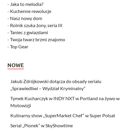
-
Jaka to melodia?
-
Kuchenne rewolucje
-
Nasz nowy dom
-
Rolnik szuka żony, seria III
-
Taniec z gwiazdami
-
Twoja twarz brzmi znajomo
-
Top Gear
NOWE
Jakub Zdrójkowski dołącza do obsady serialu
„Sprawiedliwi – Wydział Kryminalny”
Tymek Kucharczyk w INDY NXT w Portland na żywo w
Motowizji
Kulinarny show „SuperMarket Chef” w Super Polsat
Serial „Pionek” w SkyShowtime