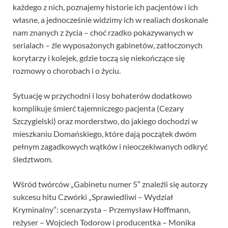
każdego z nich, poznajemy historie ich pacjentów i ich
własne, a jednocześnie widzimy ich w realiach doskonale
nam znanych z życia – choć rzadko pokazywanych w
serialach – źle wyposażonych gabinetów, zatłoczonych
korytarzy i kolejek, gdzie toczą się niekończące się
rozmowy o chorobach i o życiu.
Sytuację w przychodni i losy bohaterów dodatkowo
komplikuje śmierć tajemniczego pacjenta (Cezary
Szczygielski) oraz morderstwo, do jakiego dochodzi w
mieszkaniu Domańskiego, które dają początek dwóm
pełnym zagadkowych wątków i nieoczekiwanych odkryć
śledztwom.
Wśród twórców „Gabinetu numer 5″ znaleźli się autorzy
sukcesu hitu Czwórki „Sprawiedliwi – Wydział
Kryminalny”: scenarzysta – Przemysław Hoffmann,
reżyser – Wojciech Todorow i producentka – Monika