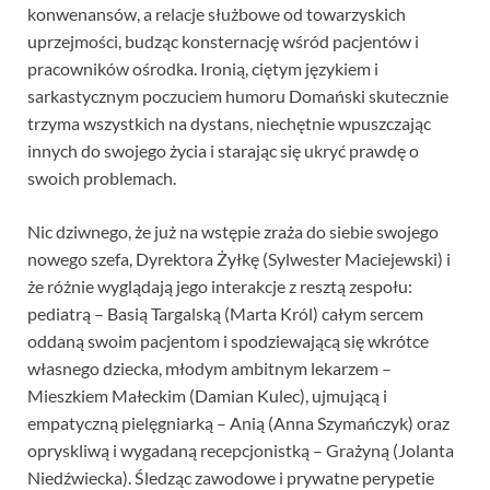
konwenansów, a relacje służbowe od towarzyskich
uprzejmości, budząc konsternację wśród pacjentów i
pracowników ośrodka. Ironią, ciętym językiem i
sarkastycznym poczuciem humoru Domański skutecznie
trzyma wszystkich na dystans, niechętnie wpuszczając
innych do swojego życia i starając się ukryć prawdę o
swoich problemach.
Nic dziwnego, że już na wstępie zraża do siebie swojego
nowego szefa, Dyrektora Żyłkę (Sylwester Maciejewski) i
że różnie wyglądają jego interakcje z resztą zespołu:
pediatrą – Basią Targalską (Marta Król) całym sercem
oddaną swoim pacjentom i spodziewającą się wkrótce
własnego dziecka, młodym ambitnym lekarzem –
Mieszkiem Małeckim (Damian Kulec), ujmującą i
empatyczną pielęgniarką – Anią (Anna Szymańczyk) oraz
opryskliwą i wygadaną recepcjonistką – Grażyną (Jolanta
Niedźwiecka). Śledząc zawodowe i prywatne perypetie