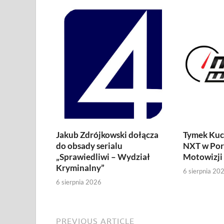
Jakub Zdrójkowski dołącza
Tymek Kuc
do obsady serialu
NXT w Por
„Sprawiedliwi – Wydział
Motowizji
Kryminalny”
6 sierpnia 20
6 sierpnia 2026
PREVIOUS ARTICLE