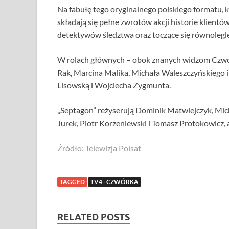
Na fabułę tego oryginalnego polskiego formatu, 
składają się pełne zwrotów akcji historie klien
detektywów śledztwa oraz toczące się równolegle
W rolach głównych – obok znanych widzom Czwórk
Rak, Marcina Malika, Michała Waleszczyńskiego i
Lisowską i Wojciecha Zygmunta.
„Septagon” reżyserują Dominik Matwiejczyk, Mich
Jurek, Piotr Korzeniewski i Tomasz Protokowicz,
Źródło: Telewizja Polsat
TAGGED
TV4 - CZWÓRKA
RELATED POSTS