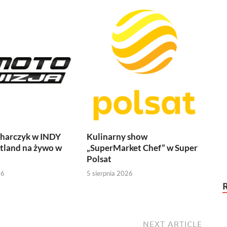
harczyk w INDY
Kulinarny show
tland na żywo w
„SuperMarket Chef” w Super
Polsat
26
5 sierpnia 2026
NEXT ARTICLE