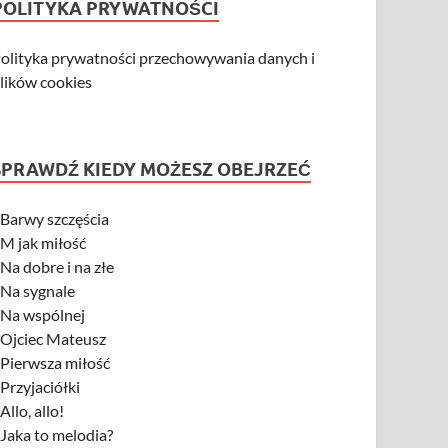
POLITYKA PRYWATNOŚCI
olityka prywatności przechowywania danych i
lików cookies
SPRAWDŹ KIEDY MOŻESZ OBEJRZEĆ
-
Barwy szczęścia
-
M jak miłość
-
Na dobre i na złe
-
Na sygnale
-
Na wspólnej
-
Ojciec Mateusz
-
Pierwsza miłość
-
Przyjaciółki
-
Allo, allo!
-
Jaka to melodia?