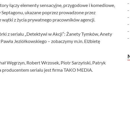
ktory łączy elementy sensacyjne, przygodowe i komediowe,
tów Septagonu, ukazane poprzez prowadzone przez
 wątki z życia prywatnego pracowników agencji.
i z serialu „Detektywi w Akcji”: Żanety Tymków, Anety
 Pawła Jeziółkowskiego – zobaczymy m.in. Elżbietę
ał Węgrzyn, Robert Wrzosek, Piotr Sarzyński, Patryk
 a producentem serialu jest firma TAKO MEDIA.