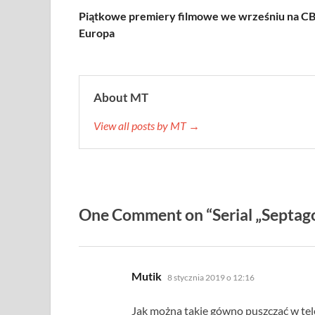
Piątkowe premiery filmowe we wrześniu na C
Europa
About MT
View all posts by MT →
One Comment on “Serial „Septag
pisze:
Mutik
8 stycznia 2019 o 12:16
Jak można takie gówno puszczać w tele