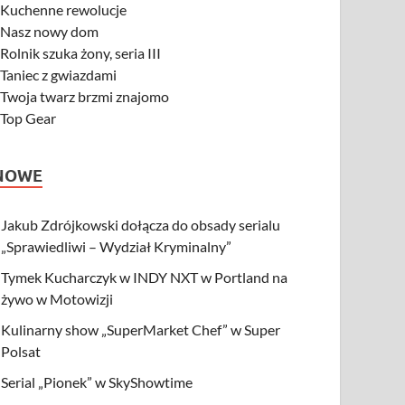
-
Kuchenne rewolucje
-
Nasz nowy dom
-
Rolnik szuka żony, seria III
-
Taniec z gwiazdami
-
Twoja twarz brzmi znajomo
-
Top Gear
NOWE
Jakub Zdrójkowski dołącza do obsady serialu
„Sprawiedliwi – Wydział Kryminalny”
Tymek Kucharczyk w INDY NXT w Portland na
żywo w Motowizji
Kulinarny show „SuperMarket Chef” w Super
Polsat
Serial „Pionek” w SkyShowtime