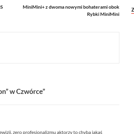
BS
MiniMini+ z dwoma nowymi bohaterami obok
Rybki MiniMini
on” w Czwórce”
wizji, zero profesjonalizmu aktorzy to chyba jakaś