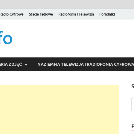
Radio Cyfrowe
Stacje radiowe
Radiofonia i Telewizja
Poradniki
naziemna.info – Telew
Niezależny portal medialny poświęcony Naziemnej Telewizji Cy
serwisom wideo na życzenie (VOD).
Wideo online, VOD
RIA ZDJĘĆ
NAZIEMNA TELEWIZJA I RADIOFONIA CYFROW