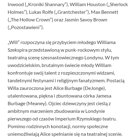
Inwood („Kroniki Shannary”), William Houston („Sherlock
Holmes”), Lukas Rolfe („Grantchester”), Max Bennett
(„The Hollow Crown”) oraz Jasmin Savoy Brown
(„Pozostawieni”).
„Will” rozpoczyna się przybyciem młodego Williama
Szekspira przedstawioną w punk-rockowym stylu,
teatralną scenę szesnastowiecznego Londynu. W tym
uwodzicielskim, brutalnym świecie młody William
konfrontuje swój talent z rozpieszczonymi widzami,
tandetnymi festynami i religijnym fanatyzmem. Postacią
Willa zauroczona jest Alice Burbage (DeJonge),
utalentowana, piękna i zbuntowana córka Jamesa
Burbage (Meaney). Ojciec dziewczyny jest cieślą z
ambitnym marzeniem zbudowania w Londynie
pierwszego od czasów Imperium Rzymskiego teatru.
Pomimo rodzinnych konotacji, normy społeczne
uniemożliwiają Alice spełnianie się na teatralnej scenie.