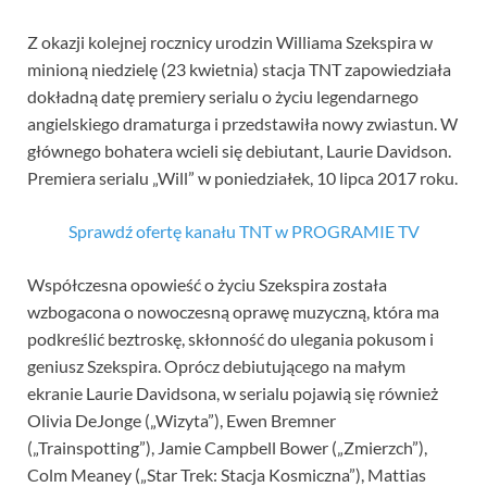
Z okazji kolejnej rocznicy urodzin Williama Szekspira w
minioną niedzielę (23 kwietnia) stacja TNT zapowiedziała
dokładną datę premiery serialu o życiu legendarnego
angielskiego dramaturga i przedstawiła nowy zwiastun. W
głównego bohatera wcieli się debiutant, Laurie Davidson.
Premiera serialu „Will” w poniedziałek, 10 lipca 2017 roku.
Sprawdź ofertę kanału TNT w PROGRAMIE TV
Współczesna opowieść o życiu Szekspira została
wzbogacona o nowoczesną oprawę muzyczną, która ma
podkreślić beztroskę, skłonność do ulegania pokusom i
geniusz Szekspira. Oprócz debiutującego na małym
ekranie Laurie Davidsona, w serialu pojawią się również
Olivia DeJonge („Wizyta”), Ewen Bremner
(„Trainspotting”), Jamie Campbell Bower („Zmierzch”),
Colm Meaney („Star Trek: Stacja Kosmiczna”), Mattias