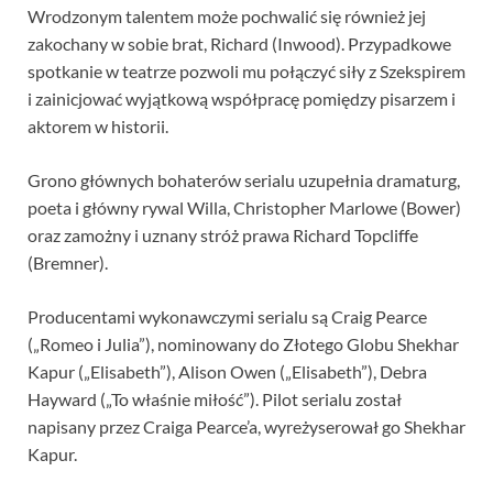
Wrodzonym talentem może pochwalić się również jej
zakochany w sobie brat, Richard (Inwood). Przypadkowe
spotkanie w teatrze pozwoli mu połączyć siły z Szekspirem
i zainicjować wyjątkową współpracę pomiędzy pisarzem i
aktorem w historii.
Grono głównych bohaterów serialu uzupełnia dramaturg,
poeta i główny rywal Willa, Christopher Marlowe (Bower)
oraz zamożny i uznany stróż prawa Richard Topcliffe
(Bremner).
Producentami wykonawczymi serialu są Craig Pearce
(„Romeo i Julia”), nominowany do Złotego Globu Shekhar
Kapur („Elisabeth”), Alison Owen („Elisabeth”), Debra
Hayward („To właśnie miłość”). Pilot serialu został
napisany przez Craiga Pearce’a, wyreżyserował go Shekhar
Kapur.