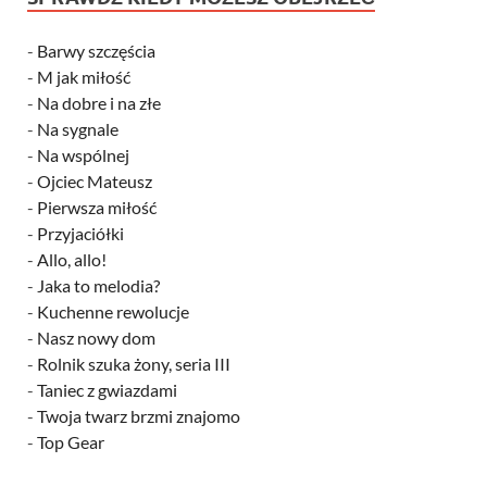
-
Barwy szczęścia
-
M jak miłość
-
Na dobre i na złe
-
Na sygnale
-
Na wspólnej
-
Ojciec Mateusz
-
Pierwsza miłość
-
Przyjaciółki
-
Allo, allo!
-
Jaka to melodia?
-
Kuchenne rewolucje
-
Nasz nowy dom
-
Rolnik szuka żony, seria III
-
Taniec z gwiazdami
-
Twoja twarz brzmi znajomo
-
Top Gear