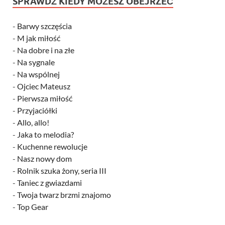
SPRAWDŹ KIEDY MOŻESZ OBEJRZEĆ
-
Barwy szczęścia
-
M jak miłość
-
Na dobre i na złe
-
Na sygnale
-
Na wspólnej
-
Ojciec Mateusz
-
Pierwsza miłość
-
Przyjaciółki
-
Allo, allo!
-
Jaka to melodia?
-
Kuchenne rewolucje
-
Nasz nowy dom
-
Rolnik szuka żony, seria III
-
Taniec z gwiazdami
-
Twoja twarz brzmi znajomo
-
Top Gear