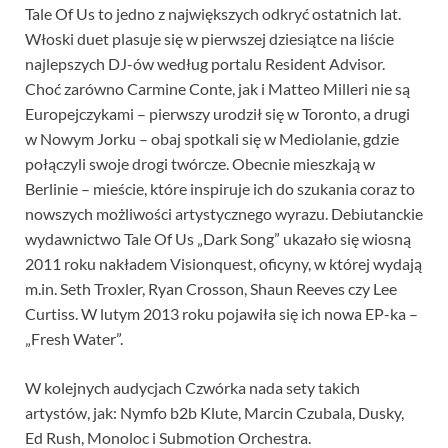
Tale Of Us to jedno z największych odkryć ostatnich lat.
Włoski duet plasuje się w pierwszej dziesiątce na liście
najlepszych DJ-ów według portalu Resident Advisor.
Choć zarówno Carmine Conte, jak i Matteo Milleri nie są
Europejczykami – pierwszy urodził się w Toronto, a drugi
w Nowym Jorku – obaj spotkali się w Mediolanie, gdzie
połączyli swoje drogi twórcze. Obecnie mieszkają w
Berlinie – mieście, które inspiruje ich do szukania coraz to
nowszych możliwości artystycznego wyrazu. Debiutanckie
wydawnictwo Tale Of Us „Dark Song” ukazało się wiosną
2011 roku nakładem Visionquest, oficyny, w której wydają
m.in. Seth Troxler, Ryan Crosson, Shaun Reeves czy Lee
Curtiss. W lutym 2013 roku pojawiła się ich nowa EP-ka –
„Fresh Water”.
W kolejnych audycjach Czwórka nada sety takich
artystów, jak: Nymfo b2b Klute, Marcin Czubala, Dusky,
Ed Rush, Monoloc i Submotion Orchestra.