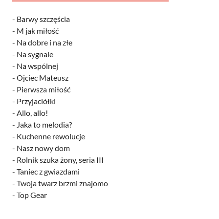
-
Barwy szczęścia
-
M jak miłość
-
Na dobre i na złe
-
Na sygnale
-
Na wspólnej
-
Ojciec Mateusz
-
Pierwsza miłość
-
Przyjaciółki
-
Allo, allo!
-
Jaka to melodia?
-
Kuchenne rewolucje
-
Nasz nowy dom
-
Rolnik szuka żony, seria III
-
Taniec z gwiazdami
-
Twoja twarz brzmi znajomo
-
Top Gear