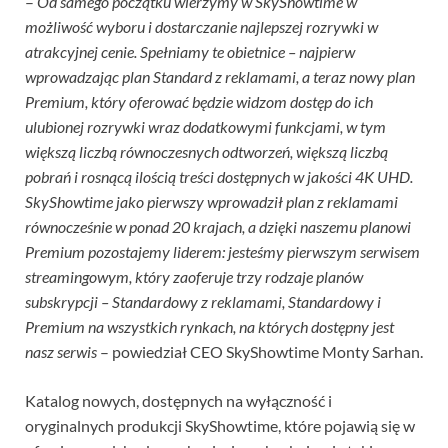
–
Od samego początku wierzymy w SkyShowtime w
możliwość wyboru i dostarczanie najlepszej rozrywki w
atrakcyjnej cenie. Spełniamy te obietnice – najpierw
wprowadzając plan Standard z reklamami, a teraz nowy plan
Premium, który oferować będzie widzom dostęp do ich
ulubionej rozrywki wraz dodatkowymi funkcjami, w tym
większą liczbą równoczesnych odtworzeń, większą liczbą
pobrań i rosnącą ilością treści dostępnych w jakości 4K UHD.
SkyShowtime jako pierwszy wprowadził plan z reklamami
równocześnie w ponad 20 krajach, a dzięki naszemu planowi
Premium pozostajemy liderem: jesteśmy pierwszym serwisem
streamingowym, który zaoferuje trzy rodzaje planów
subskrypcji – Standardowy z reklamami, Standardowy i
Premium na wszystkich rynkach, na których dostępny jest
nasz serwis
– powiedział CEO SkyShowtime Monty Sarhan.
Katalog nowych, dostępnych na wyłączność i
oryginalnych produkcji SkyShowtime, które pojawią się w