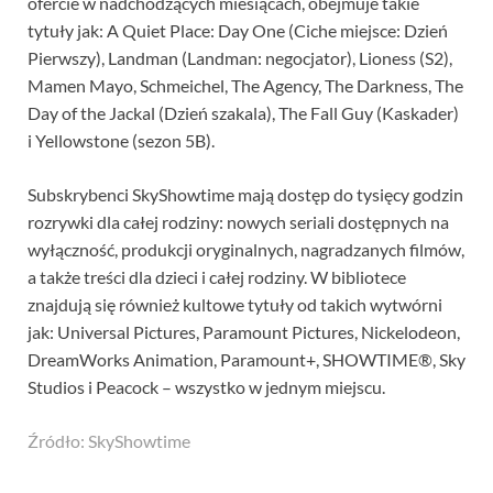
ofercie w nadchodzących miesiącach, obejmuje takie
tytuły jak: A Quiet Place: Day One (Ciche miejsce: Dzień
Pierwszy), Landman (Landman: negocjator), Lioness (S2),
Mamen Mayo, Schmeichel, The Agency, The Darkness, The
Day of the Jackal (Dzień szakala), The Fall Guy (Kaskader)
i Yellowstone (sezon 5B).
Subskrybenci SkyShowtime mają dostęp do tysięcy godzin
rozrywki dla całej rodziny: nowych seriali dostępnych na
wyłączność, produkcji oryginalnych, nagradzanych filmów,
a także treści dla dzieci i całej rodziny. W bibliotece
znajdują się również kultowe tytuły od takich wytwórni
jak: Universal Pictures, Paramount Pictures, Nickelodeon,
DreamWorks Animation, Paramount+, SHOWTIME®, Sky
Studios i Peacock – wszystko w jednym miejscu.
Źródło: SkyShowtime