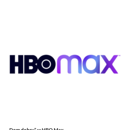
„Dom dobry” w HBO Max