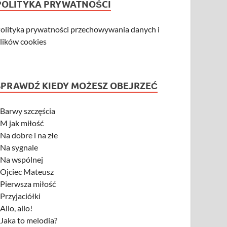
POLITYKA PRYWATNOŚCI
olityka prywatności przechowywania danych i
lików cookies
SPRAWDŹ KIEDY MOŻESZ OBEJRZEĆ
-
Barwy szczęścia
-
M jak miłość
-
Na dobre i na złe
-
Na sygnale
-
Na wspólnej
-
Ojciec Mateusz
-
Pierwsza miłość
-
Przyjaciółki
-
Allo, allo!
-
Jaka to melodia?