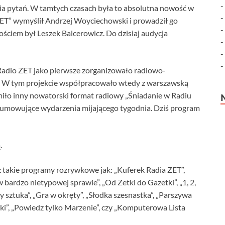
ia pytań. W tamtych czasach była to absolutna nowość w
ET” wymyślił Andrzej Woyciechowski i prowadził go
ściem był Leszek Balcerowicz. Do dzisiaj audycja
adio ZET jako pierwsze zorganizowało radiowo-
w. W tym projekcie współpracowało wtedy z warszawską
ło inny nowatorski format radiowy „Śniadanie w Radiu
odsumowujące wydarzenia mijającego tygodnia. Dziś program
.
eż takie programy rozrywkowe jak: „Kuferek Radia ZET”,
bardzo nietypowej sprawie”, „Od Zetki do Gazetki”, „1, 2,
zy sztuka”, „Gra w okręty”, „Słodka szesnastka”, „Parszywa
tki”, „Powiedz tylko Marzenie”, czy „Komputerowa Lista