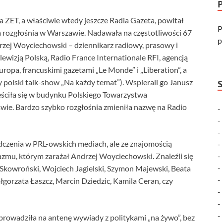
 ZET, a właściwie wtedy jeszcze Radia Gazeta, powitał
P
a rozgłośnia w Warszawie. Nadawała na częstotliwości 67
p
rzej Woyciechowski – dziennikarz radiowy, prasowy i
ewizją Polską, Radio France Internationale RFI, agencją
pa, francuskimi gazetami „Le Monde” i „Liberation”, a
 polski talk-show „Na każdy temat”). Wspierali go Janusz
mieściła się w budynku Polskiego Towarzystwa
ie. Bardzo szybko rozgłośnia zmieniła nazwę na Radio
dczenia w PRL-owskich mediach, ale ze znajomością
azmu, którym zarażał Andrzej Woyciechowski. Znaleźli się
 Skowroński, Wojciech Jagielski, Szymon Majewski, Beata
gorzata Łaszcz, Marcin Dziedzic, Kamila Ceran, czy
wprowadziła na antenę wywiady z politykami „na żywo”, bez