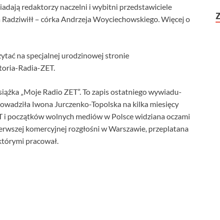
iadają redaktorzy naczelni i wybitni przedstawiciele
a Radziwiłł – córka Andrzeja Woyciechowskiego. Więcej o
ytać na specjalnej urodzinowej stronie
toria-Radia-ZET.
siążka „Moje Radio ZET”. To zapis ostatniego wywiadu-
owadziła Iwona Jurczenko-Topolska na kilka miesięcy
ZET i początków wolnych mediów w Polsce widziana oczami
ierwszej komercyjnej rozgłośni w Warszawie, przeplatana
którymi pracował.