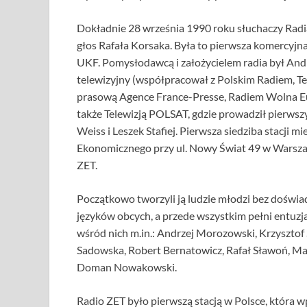
Dokładnie 28 września 1990 roku słuchaczy Radia
głos Rafała Korsaka. Była to pierwsza komercyjn
UKF. Pomysłodawcą i założycielem radia był And
telewizyjny (współpracował z Polskim Radiem, Tel
prasową Agence France-Presse, Radiem Wolna Euro
także Telewizją POLSAT, gdzie prowadził pierwszy
Weiss i Leszek Stafiej. Pierwsza siedziba stacji 
Ekonomicznego przy ul. Nowy Świat 49 w Warszaw
ZET.
Początkowo tworzyli ją ludzie młodzi bez doświa
języków obcych, a przede wszystkim pełni entuzj
wśród nich m.in.: Andrzej Morozowski, Krzysztof
Sadowska, Robert Bernatowicz, Rafał Sławoń, Mał
Doman Nowakowski.
Radio ZET było pierwszą stacją w Polsce, która 