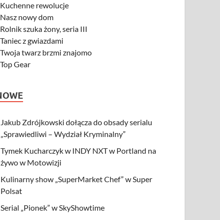
-
Kuchenne rewolucje
-
Nasz nowy dom
-
Rolnik szuka żony, seria III
-
Taniec z gwiazdami
-
Twoja twarz brzmi znajomo
-
Top Gear
NOWE
Jakub Zdrójkowski dołącza do obsady serialu
„Sprawiedliwi – Wydział Kryminalny”
Tymek Kucharczyk w INDY NXT w Portland na
żywo w Motowizji
Kulinarny show „SuperMarket Chef” w Super
Polsat
Serial „Pionek” w SkyShowtime