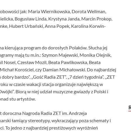
sobowości jak: Maria Wiernikowska, Dorota Wellman,
elicka, Bogusław Linda, Krystyna Janda, Marcin Prokop,
anke, Hubert Urbański, Anna Popek, Karolina Korwin-
na kierująca program do dorosłych Polaków. Słucha jej
rogramy mają tu m.in.: Szymon Majewski, Monika Olejnik,
il Nosel, Czesław Mozil, Beata Pawlikowska, Beata
Michał Korościel, czy Damian Michałowski. Do najbardziej
dobry bardzo”, „Gość Radia ZET”, „7 dzień tygodnia”, „ZET
oku w czasie wakacji stacja organizuje największą w
wójki”. Biorą w niej udział muzyczne gwiazdy z Polski i
onad stu artystów.
st doroczna Nagroda Radia ZET im. Andrzeja
arski łamiący stereotypy, wykraczający poza schematy i
ści. To jedno z najbardziej prestiżowych wyróżnień