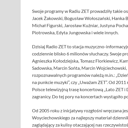
Swoje programy w Radiu ZET prowadziły takie o
Jacek Żakowski, Bogusław Wołoszański, Hanka Bi
Michał Figurski, Jarosław Kuźniar, Justyna Poch
Piotrowska, Edyta Jungowska i wiele innych.
Dzisiaj Radio ZET to stacja muzyczno-informacyj
codziennie blisko 6 milionów słuchaczy. Swoje p
Agnieszka Kołodziejska, Tomasz Florkiewicz, Kam
Sadowska, Marcin Sońta, Marcin Wojciechowski, 
rozpoznawalnych programów należą m.in.: „Dzień 
na punkcie muzyki”, czy „Uważam ZET”. Od 2011 r
Polsce telewizyjną trasę koncertową „Lato ZET i D
zagranicy. Do tej pory na koncertach wystąpiło p
Od 2005 roku z inicjatywy rozgłośni wręczana je
Woyciechowskiego za najlepszy materiał dziennik
zaglądający za kulisy otaczającej nas rzeczywisto