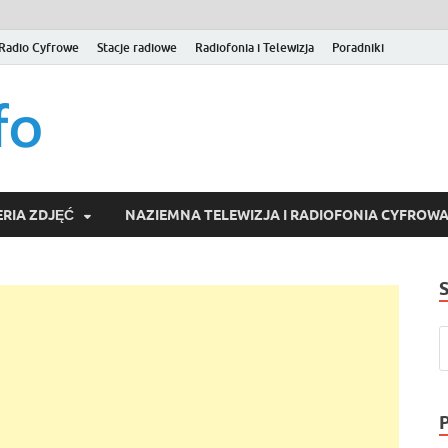
Radio Cyfrowe
Stacje radiowe
Radiofonia i Telewizja
Poradniki
naziemna.info – Telew
Niezależny portal medialny poświęcony Naziemnej Telewizji Cy
serwisom wideo na życzenie (VOD).
Wideo online, VOD
RIA ZDJĘĆ
NAZIEMNA TELEWIZJA I RADIOFONIA CYFROW