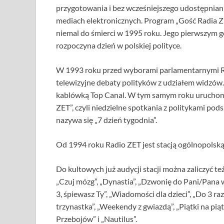
przygotowania i bez wcześniejszego udostępnian
mediach elektronicznych. Program „Gość Radia Z
niemal do śmierci w 1995 roku. Jego pierwszym go
rozpoczyna dzień w polskiej polityce.
W 1993 roku przed wyborami parlamentarnymi R
telewizyjne debaty polityków z udziałem widzó
kablówką Top Canal. W tym samym roku uruchomi
ZET”, czyli niedzielne spotkania z politykami p
nazywa się „7 dzień tygodnia”.
Od 1994 roku Radio ZET jest stacją ogólnopolską
Do kultowych już audycji stacji można zaliczyć t
„Czuj mózg”, „Dynastia”, „Dzwonię do Pani/Pana w 
3, śpiewasz Ty”, „Wiadomości dla dzieci”, „Do 3 ra
trzynastka”, „Weekendy z gwiazdą”, „Piątki na pią
Przebojów” i „Nautilus”.