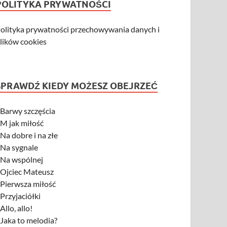
POLITYKA PRYWATNOŚCI
olityka prywatności przechowywania danych i
lików cookies
SPRAWDŹ KIEDY MOŻESZ OBEJRZEĆ
-
Barwy szczęścia
-
M jak miłość
-
Na dobre i na złe
-
Na sygnale
-
Na wspólnej
-
Ojciec Mateusz
-
Pierwsza miłość
-
Przyjaciółki
-
Allo, allo!
-
Jaka to melodia?