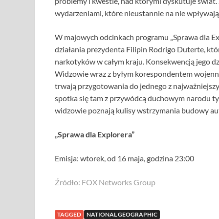
problemy i kwestie, nad którymi dyskutuje świat. 
wydarzeniami, które nieustannie na nie wpływają 
W majowych odcinkach programu „Sprawa dla Exp
działania prezydenta Filipin Rodrigo Duterte, k
narkotyków w całym kraju. Konsekwencją jego dzia
Widzowie wraz z byłym korespondentem wojennym
trwają przygotowania do jednego z najważniejsz
spotka się tam z przywódcą duchowym narodu t
widzowie poznają kulisy wstrzymania budowy aut
„Sprawa dla Explorera”
Emisja: wtorek, od 16 maja, godzina 23:00
Źródło: FOX Networks Group
TAGGED
NATIONAL GEOGRAPHIC