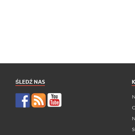
ŚLEDŹ NAS
N
O
N
S