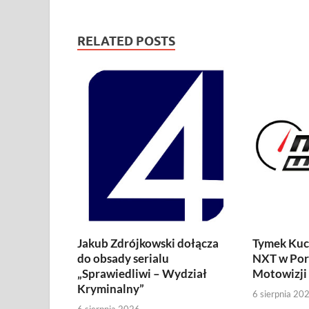
RELATED POSTS
Jakub Zdrójkowski dołącza
Tymek Kuc
do obsady serialu
NXT w Por
„Sprawiedliwi – Wydział
Motowizji
Kryminalny”
6 sierpnia 20
6 sierpnia 2026