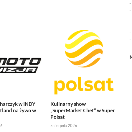
harczyk w INDY
Kulinarny show
tland na żywo w
„SuperMarket Chef” w Super
Polsat
26
5 sierpnia 2026