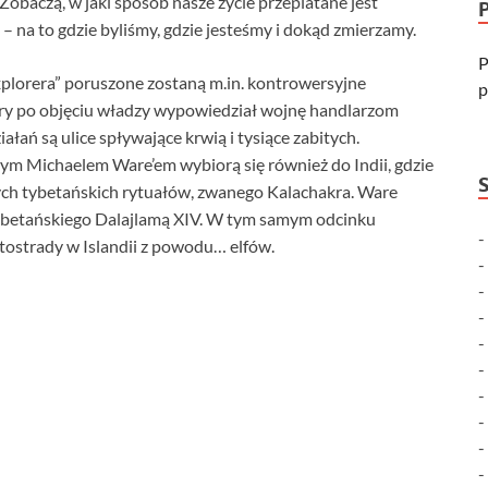
Zobaczą, w jaki sposób nasze życie przeplatane jest
– na to gdzie byliśmy, gdzie jesteśmy i dokąd zmierzamy.
P
lorera” poruszone zostaną m.in. kontrowersyjne
p
tóry po objęciu władzy wypowiedział wojnę handlarzom
łań są ulice spływające krwią i tysiące zabitych.
 Michaelem Ware’em wybiorą się również do Indii, gdzie
ych tybetańskich rytuałów, zwanego Kalachakra. Ware
ybetańskiego Dalajlamą XIV. W tym samym odcinku
ostrady w Islandii z powodu… elfów.