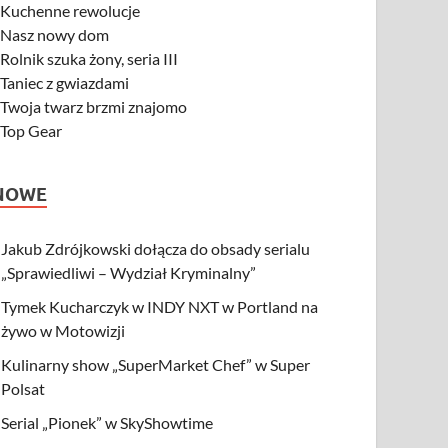
-
Kuchenne rewolucje
-
Nasz nowy dom
-
Rolnik szuka żony, seria III
-
Taniec z gwiazdami
-
Twoja twarz brzmi znajomo
-
Top Gear
NOWE
Jakub Zdrójkowski dołącza do obsady serialu
„Sprawiedliwi – Wydział Kryminalny”
Tymek Kucharczyk w INDY NXT w Portland na
żywo w Motowizji
Kulinarny show „SuperMarket Chef” w Super
Polsat
Serial „Pionek” w SkyShowtime