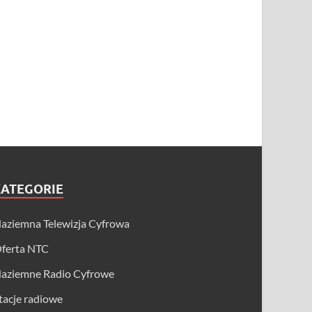
KATEGORIE
aziemna Telewizja Cyfrowa
ferta NTC
aziemne Radio Cyfrowe
tacje radiowe