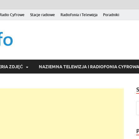
Radio Cyfrowe
Stacje radiowe
Radiofonia i Telewizja
Poradniki
naziemna.info – Telew
Niezależny portal medialny poświęcony Naziemnej Telewizji Cy
serwisom wideo na życzenie (VOD).
Wideo online, VOD
RIA ZDJĘĆ
NAZIEMNA TELEWIZJA I RADIOFONIA CYFROW