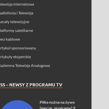
elewizja internetowa
adiofonia i Telewizja
anały telewizyjne
latformy satelitarne
ieci kablowe
rtykuł sponsorowany
rtykuły eksperckie
aziemna Telewizja Analogowa
SS – NEWSY Z PROGRAMU TV
Piłka nożna na żywo
(mecze, programy) 9