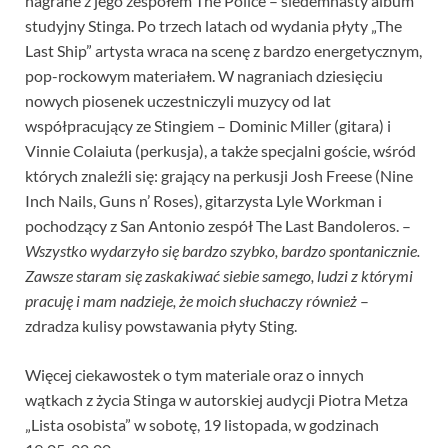
nagrane z jego zespołem The Police – siedemnasty album
studyjny Stinga. Po trzech latach od wydania płyty „The
Last Ship” artysta wraca na scenę z bardzo energetycznym,
pop-rockowym materiałem. W nagraniach dziesięciu
nowych piosenek uczestniczyli muzycy od lat
współpracujący ze Stingiem – Dominic Miller (gitara) i
Vinnie Colaiuta (perkusja), a także specjalni goście, wśród
których znaleźli się: grający na perkusji Josh Freese (Nine
Inch Nails, Guns n’ Roses), gitarzysta Lyle Workman i
pochodzący z San Antonio zespół The Last Bandoleros. –
Wszystko wydarzyło się bardzo szybko, bardzo spontanicznie.
Zawsze staram się zaskakiwać siebie samego, ludzi z którymi
pracuję i mam nadzieje, że moich słuchaczy również
–
zdradza kulisy powstawania płyty Sting.
Więcej ciekawostek o tym materiale oraz o innych
wątkach z życia Stinga w autorskiej audycji Piotra Metza
„Lista osobista” w sobotę, 19 listopada, w godzinach