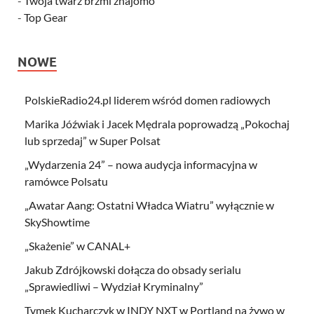
-
Twoja twarz brzmi znajomo
-
Top Gear
NOWE
PolskieRadio24.pl liderem wśród domen radiowych
Marika Jóźwiak i Jacek Mędrala poprowadzą „Pokochaj
lub sprzedaj” w Super Polsat
„Wydarzenia 24” – nowa audycja informacyjna w
ramówce Polsatu
„Awatar Aang: Ostatni Władca Wiatru” wyłącznie w
SkyShowtime
„Skażenie” w CANAL+
Jakub Zdrójkowski dołącza do obsady serialu
„Sprawiedliwi – Wydział Kryminalny”
Tymek Kucharczyk w INDY NXT w Portland na żywo w