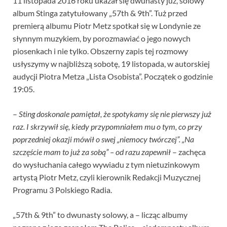
11 listopada 2016 roku ukazał się dwunasty już, solowy
album Stinga zatytułowany „57th & 9th”. Tuż przed
premierą albumu Piotr Metz spotkał się w Londynie ze
słynnym muzykiem, by porozmawiać o jego nowych
piosenkach i nie tylko. Obszerny zapis tej rozmowy
usłyszymy w najbliższą sobotę, 19 listopada, w autorskiej
audycji Piotra Metza „Lista Osobista”. Początek o godzinie
19:05.
–
Sting doskonale pamiętał, że spotykamy się nie pierwszy już
raz. I skrzywił się, kiedy przypomniałem mu o tym, co przy
poprzedniej okazji mówił o swej „niemocy twórczej”. „Na
szczęście mam to już za sobą” – od razu zapewnił
– zachęca
do wysłuchania całego wywiadu z tym nietuzinkowym
artystą Piotr Metz, czyli kierownik Redakcji Muzycznej
Programu 3 Polskiego Radia.
„57th & 9th” to dwunasty solowy, a – licząc albumy