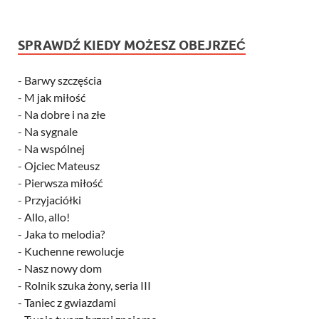
SPRAWDŹ KIEDY MOŻESZ OBEJRZEĆ
-
Barwy szczęścia
-
M jak miłość
-
Na dobre i na złe
-
Na sygnale
-
Na wspólnej
-
Ojciec Mateusz
-
Pierwsza miłość
-
Przyjaciółki
-
Allo, allo!
-
Jaka to melodia?
-
Kuchenne rewolucje
-
Nasz nowy dom
-
Rolnik szuka żony, seria III
-
Taniec z gwiazdami