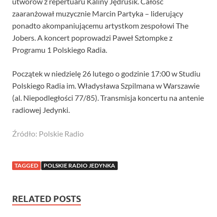
utworów z repertuaru Kaliny Jędrusik. Całość
zaaranżował muzycznie Marcin Partyka – liderujący
ponadto akompaniującemu artystkom zespołowi The
Jobers. A koncert poprowadzi Paweł Sztompke z
Programu 1 Polskiego Radia.
Początek w niedzielę 26 lutego o godzinie 17:00 w Studiu
Polskiego Radia im. Władysława Szpilmana w Warszawie
(al. Niepodległości 77/85). Transmisja koncertu na antenie
radiowej Jedynki.
Źródło: Polskie Radio
TAGGED
POLSKIE RADIO JEDYNKA
RELATED POSTS