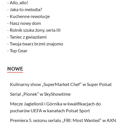
-
Allo, allo!
-
Jaka to melodia?
-
Kuchenne rewolucje
-
Nasz nowy dom
-
Rolnik szuka żony, seria III
-
Taniec z gwiazdami
-
Twoja twarz brzmi znajomo
-
Top Gear
NOWE
Kulinarny show „SuperMarket Chef” w Super Polsat
Serial „Pionek” w SkyShowtime
Mecze Jagiellonii i Górnika w kwalifikacjach do
pucharów UEFA w kanałach Polsat Sport
Premiera 5. sezonu serialu „FBI: Most Wanted” w AXN