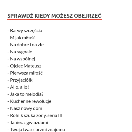
SPRAWDŹ KIEDY MOŻESZ OBEJRZEĆ
-
Barwy szczęścia
-
M jak miłość
-
Na dobre i na złe
-
Na sygnale
-
Na wspólnej
-
Ojciec Mateusz
-
Pierwsza miłość
-
Przyjaciółki
-
Allo, allo!
-
Jaka to melodia?
-
Kuchenne rewolucje
-
Nasz nowy dom
-
Rolnik szuka żony, seria III
-
Taniec z gwiazdami
-
Twoja twarz brzmi znajomo