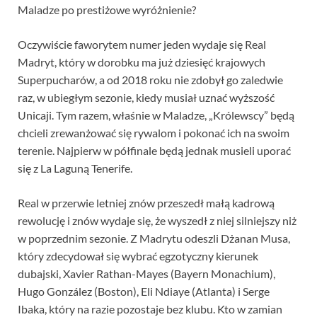
Maladze po prestiżowe wyróżnienie?
Oczywiście faworytem numer jeden wydaje się Real
Madryt, który w dorobku ma już dziesięć krajowych
Superpucharów, a od 2018 roku nie zdobył go zaledwie
raz, w ubiegłym sezonie, kiedy musiał uznać wyższość
Unicaji. Tym razem, właśnie w Maladze, „Królewscy” będą
chcieli zrewanżować się rywalom i pokonać ich na swoim
terenie. Najpierw w półfinale będą jednak musieli uporać
się z La Laguną Tenerife.
Real w przerwie letniej znów przeszedł małą kadrową
rewolucję i znów wydaje się, że wyszedł z niej silniejszy niż
w poprzednim sezonie. Z Madrytu odeszli Dżanan Musa,
który zdecydował się wybrać egzotyczny kierunek
dubajski, Xavier Rathan-Mayes (Bayern Monachium),
Hugo González (Boston), Eli Ndiaye (Atlanta) i Serge
Ibaka, który na razie pozostaje bez klubu. Kto w zamian