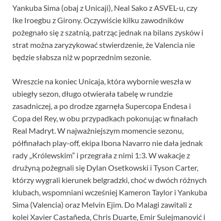
Yankuba Sima (obaj z Unicaji), Neal Sako z ASVEL-u, czy
Ike Iroegbu z Girony. Oczywiście kilku zawodników
pożegnało się z szatnią, patrząc jednak na bilans zysków i
strat można zaryzykować stwierdzenie, że Valencia nie
będzie słabsza niż w poprzednim sezonie.
Wreszcie na koniec Unicaja, która wybornie weszła w
ubiegły sezon, długo otwierała tabelę w rundzie
zasadniczej, a po drodze zgarnęła Supercopa Endesa i
Copa del Rey, w obu przypadkach pokonując w finałach
Real Madryt. W najważniejszym momencie sezonu,
półfinałach play-off, ekipa Ibona Navarro nie dała jednak
rady „Królewskim” i przegrała z nimi 1:3. W wakacje z
drużyną pożegnali się Dylan Osetkowski i Tyson Carter,
którzy wygrali kierunek belgradzki, choć w dwóch różnych
klubach, wspomniani wcześniej Kameron Taylor i Yankuba
Sima (Valencia) oraz Melvin Ejim. Do Malagi zawitali z
kolei Xavier Castañeda, Chris Duarte, Emir Sulejmanović i