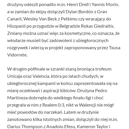
drużyny odeszli ponadto m.in. Henri Drell i Yannis Morin,
a w zamian do ekipy dołączyli Dylan Bordón z Gran
Canarii, Wesley Van Beck z Petkimu czy wracający do
Hiszpanii po przygodzie w Belgradzie Rokas Giedraitis.
Zmiany można uznać więc za kosmetyczne, co oznacza, że
włodarze musieli być zadowoleni z ubiegłorocznych
rozgrywek i wierzą w projekt zaproponowany przez Txusa
Vidorrete.
W drugim półfinale w szranki staną broniąca trofeum
Unicaja oraz Valencia, która po latach chudych, w
ubiegłorocznej kampanii w końcu zaprezentowała się na
miarę oczekiwań i aspiracji kibiców. Drużyna Pedro
Martineza dobrnęła do wielkiego finału ligi i choć
przegrała w nim z Realem 0:3, nikt w Walencji nie mógł
mieć powodów do narzekań. Latem w drużynie
zanotowano kilka istotnych zmian, dołączyli do niej m.in.
Darius Thompson z Anadolu Efesu, Kameron Taylor i