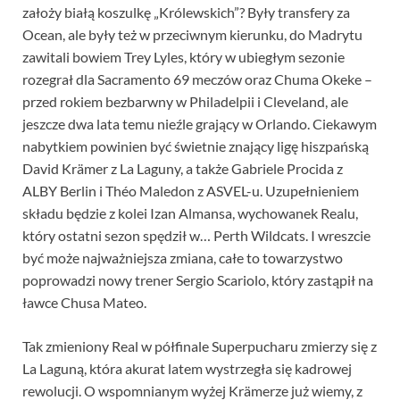
założy białą koszulkę „Królewskich”? Były transfery za
Ocean, ale były też w przeciwnym kierunku, do Madrytu
zawitali bowiem Trey Lyles, który w ubiegłym sezonie
rozegrał dla Sacramento 69 meczów oraz Chuma Okeke –
przed rokiem bezbarwny w Philadelpii i Cleveland, ale
jeszcze dwa lata temu nieźle grający w Orlando. Ciekawym
nabytkiem powinien być świetnie znający ligę hiszpańską
David Krämer z La Laguny, a także Gabriele Procida z
ALBY Berlin i Théo Maledon z ASVEL-u. Uzupełnieniem
składu będzie z kolei Izan Almansa, wychowanek Realu,
który ostatni sezon spędził w… Perth Wildcats. I wreszcie
być może najważniejsza zmiana, całe to towarzystwo
poprowadzi nowy trener Sergio Scariolo, który zastąpił na
ławce Chusa Mateo.
Tak zmieniony Real w półfinale Superpucharu zmierzy się z
La Laguną, która akurat latem wystrzegła się kadrowej
rewolucji. O wspomnianym wyżej Krämerze już wiemy, z