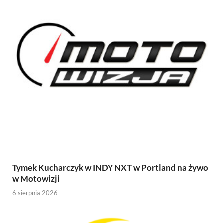
Tymek Kucharczyk w INDY NXT w Portland na żywo
w Motowizji
6 sierpnia 2026