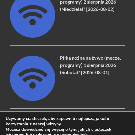
programy) 2 sierpnia 2026
(Niedziela)? [2026-08-02]
Piłka nożna na żywo (mecze,
programy) 1 sierpnia 2026
(Sobota)? [2026-08-01]
Używamy ciasteczek, aby zapewnić najlepszą jakość
korzystania z naszej witryny.
Możesz dowiedzieć się więcej o tym,
jakich ciasteczek
Copyright © 2026
naziemna.info - Telewizja cyfrowa, Radio,
używamy
, lub wyłączyć je w
ustawieniach
.