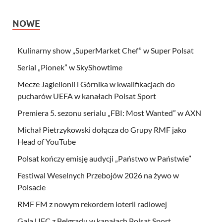
NOWE
Kulinarny show „SuperMarket Chef” w Super Polsat
Serial „Pionek” w SkyShowtime
Mecze Jagiellonii i Górnika w kwalifikacjach do
pucharów UEFA w kanałach Polsat Sport
Premiera 5. sezonu serialu „FBI: Most Wanted” w AXN
Michał Pietrzykowski dołącza do Grupy RMF jako
Head of YouTube
Polsat kończy emisję audycji „Państwo w Państwie”
Festiwal Weselnych Przebojów 2026 na żywo w
Polsacie
RMF FM z nowym rekordem loterii radiowej
Gala UFC z Belgradu w kanałach Polsat Sport