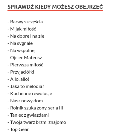
SPRAWDŹ KIEDY MOŻESZ OBEJRZEĆ
-
Barwy szczęścia
-
M jak miłość
-
Na dobre i na złe
-
Na sygnale
-
Na wspólnej
-
Ojciec Mateusz
-
Pierwsza miłość
-
Przyjaciółki
-
Allo, allo!
-
Jaka to melodia?
-
Kuchenne rewolucje
-
Nasz nowy dom
-
Rolnik szuka żony, seria III
-
Taniec z gwiazdami
-
Twoja twarz brzmi znajomo
-
Top Gear