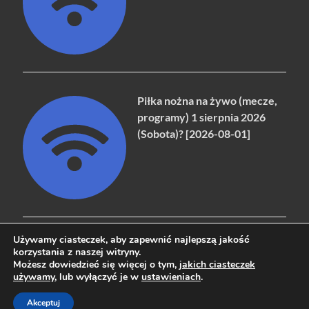
Piłka nożna na żywo (mecze,
programy) 1 sierpnia 2026
(Sobota)? [2026-08-01]
Używamy ciasteczek, aby zapewnić najlepszą jakość
korzystania z naszej witryny.
Możesz dowiedzieć się więcej o tym,
jakich ciasteczek
Copyright © 2026
naziemna.info - Telewizja cyfrowa, Radio,
używamy
, lub wyłączyć je w
ustawieniach
.
Wideo online, VOD
.
Akceptuj
Powered by
WordPress
and
HitMag
.