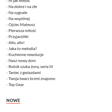
-
M jak miłość
-
Na dobre i na złe
-
Na sygnale
-
Na wspólnej
-
Ojciec Mateusz
-
Pierwsza miłość
-
Przyjaciółki
-
Allo, allo!
-
Jaka to melodia?
-
Kuchenne rewolucje
-
Nasz nowy dom
-
Rolnik szuka żony, seria III
-
Taniec z gwiazdami
-
Twoja twarz brzmi znajomo
-
Top Gear
NOWE