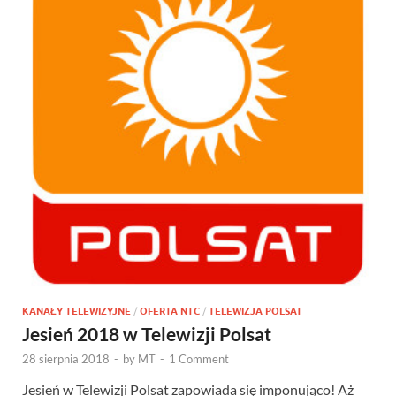
KANAŁY TELEWIZYJNE
/
OFERTA NTC
/
TELEWIZJA POLSAT
Jesień 2018 w Telewizji Polsat
28 sierpnia 2018
-
by
MT
-
1 Comment
Jesień w Telewizji Polsat zapowiada się imponująco! Aż