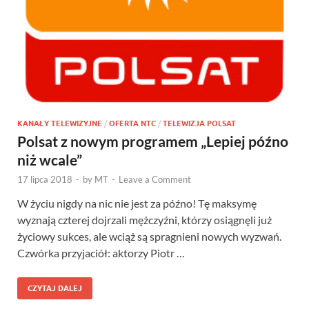
KANAŁY TELEWIZYJNE
/
OFERTA NTC
/
TELEWIZJA POLSAT
Polsat z nowym programem „Lepiej późno
niż wcale”
17 lipca 2018
-
by
MT
-
Leave a Comment
W życiu nigdy na nic nie jest za późno! Tę maksymę
wyznają czterej dojrzali mężczyźni, którzy osiągnęli już
życiowy sukces, ale wciąż są spragnieni nowych wyzwań.
Czwórka przyjaciół: aktorzy Piotr …
CZYTAJ DALEJ