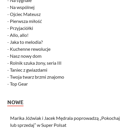
-
Na sygnale
-
Na wspólnej
-
Ojciec Mateusz
-
Pierwsza miłość
-
Przyjaciółki
-
Allo, allo!
-
Jaka to melodia?
-
Kuchenne rewolucje
-
Nasz nowy dom
-
Rolnik szuka żony, seria III
-
Taniec z gwiazdami
-
Twoja twarz brzmi znajomo
-
Top Gear
NOWE
Marika Jóźwiak i Jacek Mędrala poprowadzą „Pokochaj
lub sprzedaj” w Super Polsat