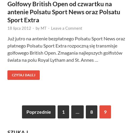
Golfowy British Open od czwartku na
antenie Polsatu Sport News oraz Polsatu
Sport Extra
18 lipca 2012
-
by
MT
-
Leave a Comment
Już jutro na antenie bezpłatnego Polsatu Sport News oraz
płatnego Polsatu Sport Extra rozpoczną się transmisje
golfowego British Open. Zmagania najlepszych golfistów
świata na polu Royal Lytham and St. Annes …
CZYTAJ DALEJ
Poprzednie
1
…
8
9
SZUKAJ