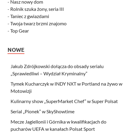
-
Nasz nowy dom
-
Rolnik szuka żony, seria III
-
Taniec z gwiazdami
-
Twoja twarz brzmi znajomo
-
Top Gear
NOWE
Jakub Zdrójkowski dołącza do obsady serialu
„Sprawiedliwi – Wydział Kryminalny”
Tymek Kucharczyk w INDY NXT w Portland na żywo w
Motowizji
Kulinarny show „SuperMarket Chef” w Super Polsat
Serial „Pionek” w SkyShowtime
Mecze Jagiellonii i Górnika w kwalifikacjach do
pucharów UEFA w kanałach Polsat Sport