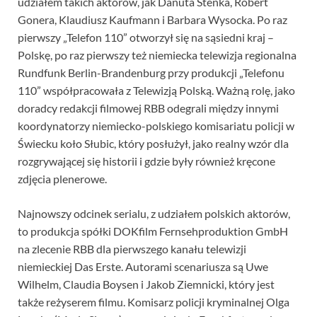
udziałem takich aktorów, jak Danuta Stenka, Robert
Gonera, Klaudiusz Kaufmann i Barbara Wysocka. Po raz
pierwszy „Telefon 110” otworzył się na sąsiedni kraj –
Polskę, po raz pierwszy też niemiecka telewizja regionalna
Rundfunk Berlin-Brandenburg przy produkcji „Telefonu
110” współpracowała z Telewizją Polską. Ważną rolę, jako
doradcy redakcji filmowej RBB odegrali między innymi
koordynatorzy niemiecko-polskiego komisariatu policji w
Świecku koło Słubic, który posłużył, jako realny wzór dla
rozgrywającej się historii i gdzie były również kręcone
zdjęcia plenerowe.
Najnowszy odcinek serialu, z udziałem polskich aktorów,
to produkcja spółki DOKfilm Fernsehproduktion GmbH
na zlecenie RBB dla pierwszego kanału telewizji
niemieckiej Das Erste. Autorami scenariusza są Uwe
Wilhelm, Claudia Boysen i Jakob Ziemnicki, który jest
także reżyserem filmu. Komisarz policji kryminalnej Olga