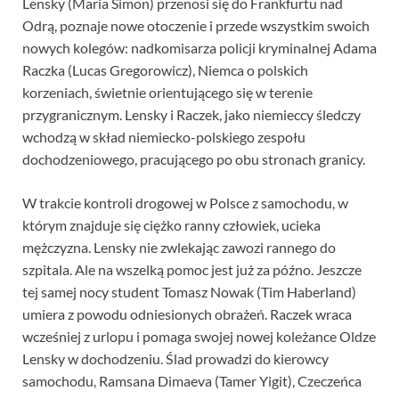
Lensky (Maria Simon) przenosi się do Frankfurtu nad
Odrą, poznaje nowe otoczenie i przede wszystkim swoich
nowych kolegów: nadkomisarza policji kryminalnej Adama
Raczka (Lucas Gregorowicz), Niemca o polskich
korzeniach, świetnie orientującego się w terenie
przygranicznym. Lensky i Raczek, jako niemieccy śledczy
wchodzą w skład niemiecko-polskiego zespołu
dochodzeniowego, pracującego po obu stronach granicy.
W trakcie kontroli drogowej w Polsce z samochodu, w
którym znajduje się ciężko ranny człowiek, ucieka
mężczyzna. Lensky nie zwlekając zawozi rannego do
szpitala. Ale na wszelką pomoc jest już za późno. Jeszcze
tej samej nocy student Tomasz Nowak (Tim Haberland)
umiera z powodu odniesionych obrażeń. Raczek wraca
wcześniej z urlopu i pomaga swojej nowej koleżance Oldze
Lensky w dochodzeniu. Ślad prowadzi do kierowcy
samochodu, Ramsana Dimaeva (Tamer Yigit), Czeczeńca