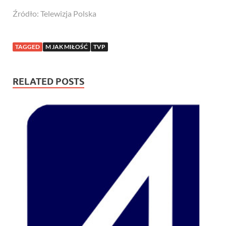
Źródło: Telewizja Polska
TAGGED
M JAK MIŁOŚĆ
TVP
RELATED POSTS