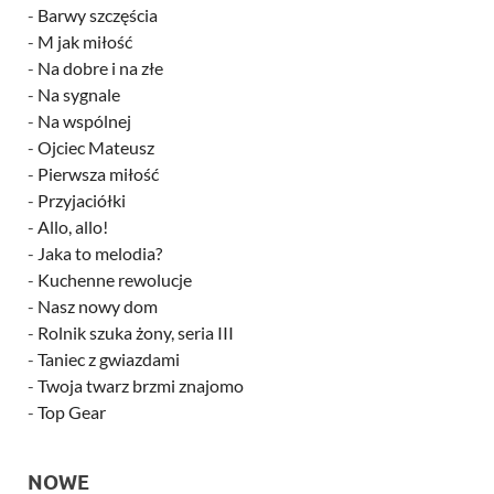
-
Barwy szczęścia
-
M jak miłość
-
Na dobre i na złe
-
Na sygnale
-
Na wspólnej
-
Ojciec Mateusz
-
Pierwsza miłość
-
Przyjaciółki
-
Allo, allo!
-
Jaka to melodia?
-
Kuchenne rewolucje
-
Nasz nowy dom
-
Rolnik szuka żony, seria III
-
Taniec z gwiazdami
-
Twoja twarz brzmi znajomo
-
Top Gear
NOWE