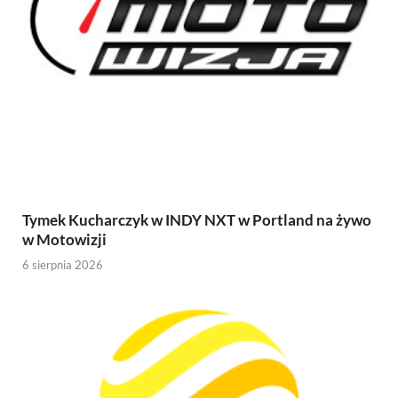
Tymek Kucharczyk w INDY NXT w Portland na żywo
w Motowizji
6 sierpnia 2026