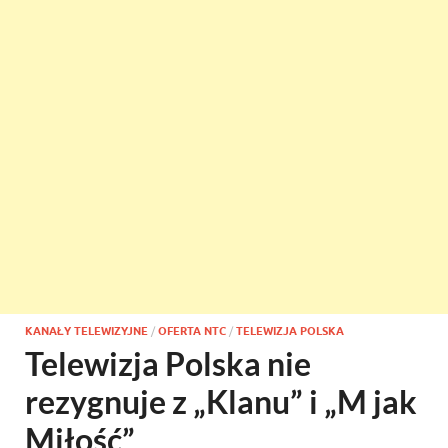
KANAŁY TELEWIZYJNE
/
OFERTA NTC
/
TELEWIZJA POLSKA
Telewizja Polska nie
rezygnuje z „Klanu” i „M jak
Miłość”