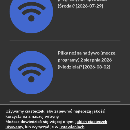
(Środa)? [2026-07-29]
Piłka nożna na żywo (mecze,
programy) 2 sierpnia 2026
(Niedziela)? [2026-08-02]
Używamy ciasteczek, aby zapewnić najlepszą jakość
korzystania z naszej witryny.
Możesz dowiedzieć się więcej o tym,
jakich ciasteczek
Copyright © 2026
naziemna.info - Telewizja cyfrowa, Radio,
używamy
, lub wyłączyć je w
ustawieniach
.