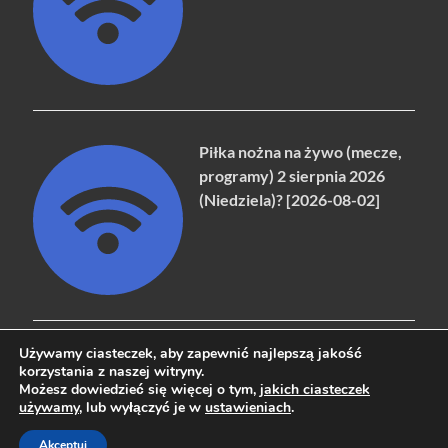
Piłka nożna na żywo (mecze,
programy) 2 sierpnia 2026
(Niedziela)? [2026-08-02]
Używamy ciasteczek, aby zapewnić najlepszą jakość
korzystania z naszej witryny.
Możesz dowiedzieć się więcej o tym,
jakich ciasteczek
Copyright © 2026
naziemna.info - Telewizja cyfrowa, Radio,
używamy
, lub wyłączyć je w
ustawieniach
.
Wideo online, VOD
.
Akceptuj