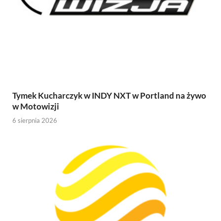
Tymek Kucharczyk w INDY NXT w Portland na żywo
w Motowizji
6 sierpnia 2026