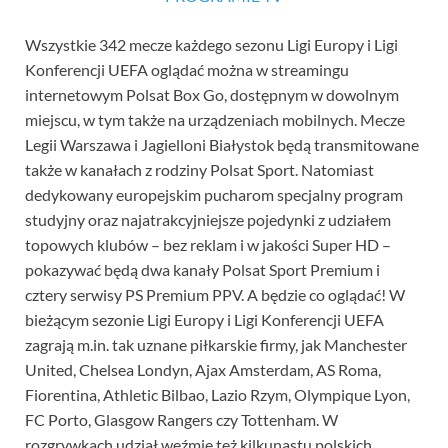
Wszystkie 342 mecze każdego sezonu Ligi Europy i Ligi
Konferencji UEFA oglądać można w streamingu
internetowym Polsat Box Go, dostępnym w dowolnym
miejscu, w tym także na urządzeniach mobilnych. Mecze
Legii Warszawa i Jagielloni Białystok będą transmitowane
także w kanałach z rodziny Polsat Sport. Natomiast
dedykowany europejskim pucharom specjalny program
studyjny oraz najatrakcyjniejsze pojedynki z udziałem
topowych klubów – bez reklam i w jakości Super HD –
pokazywać będą dwa kanały Polsat Sport Premium i
cztery serwisy PS Premium PPV. A będzie co oglądać! W
bieżącym sezonie Ligi Europy i Ligi Konferencji UEFA
zagrają m.in. tak uznane piłkarskie firmy, jak Manchester
United, Chelsea Londyn, Ajax Amsterdam, AS Roma,
Fiorentina, Athletic Bilbao, Lazio Rzym, Olympique Lyon,
FC Porto, Glasgow Rangers czy Tottenham. W
rozgrywkach udział weźmie też kilkunastu polskich