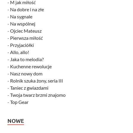
-
M jak miłość
-
Na dobre i na złe
-
Na sygnale
-
Na wspólnej
-
Ojciec Mateusz
-
Pierwsza miłość
-
Przyjaciółki
-
Allo, allo!
-
Jaka to melodia?
-
Kuchenne rewolucje
-
Nasz nowy dom
-
Rolnik szuka żony, seria III
-
Taniec z gwiazdami
-
Twoja twarz brzmi znajomo
-
Top Gear
NOWE