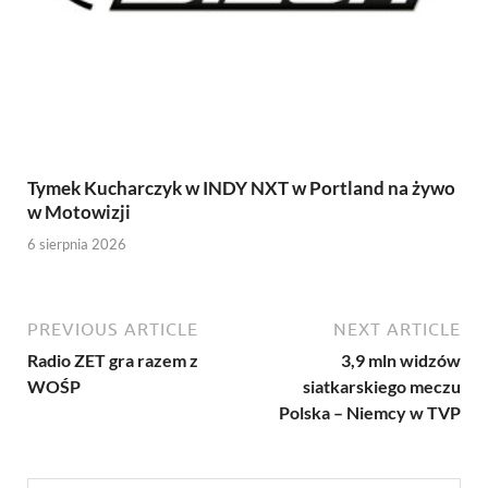
Tymek Kucharczyk w INDY NXT w Portland na żywo
w Motowizji
6 sierpnia 2026
PREVIOUS ARTICLE
NEXT ARTICLE
Radio ZET gra razem z
3,9 mln widzów
WOŚP
siatkarskiego meczu
Polska – Niemcy w TVP