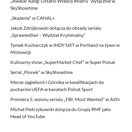
„Awatar Aang: Ostatni Władca Wiatru” wyłącznie w
SkyShowtime
„Skażenie” w CANAL+
Jakub Zdrójkowski dołącza do obsady serialu
„Sprawiedliwi – Wydział Kryminalny”
Tymek Kucharczyk w INDY NXT w Portland na żywo w
Motowizji
Kulinarny show „SuperMarket Chef” w Super Polsat
Serial „Pionek” w SkyShowtime
Mecze Jagiellonii i Górnika w kwalifikacjach do
pucharów UEFA w kanałach Polsat Sport
Premiera 5. sezonu serialu „FBI: Most Wanted” w AXN
Michał Pietrzykowski dołącza do Grupy RMF jako
Head of YouTube