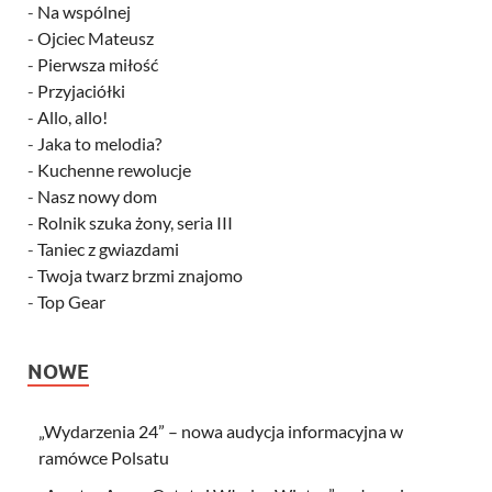
-
Na wspólnej
-
Ojciec Mateusz
-
Pierwsza miłość
-
Przyjaciółki
-
Allo, allo!
-
Jaka to melodia?
-
Kuchenne rewolucje
-
Nasz nowy dom
-
Rolnik szuka żony, seria III
-
Taniec z gwiazdami
-
Twoja twarz brzmi znajomo
-
Top Gear
NOWE
„Wydarzenia 24” – nowa audycja informacyjna w
ramówce Polsatu