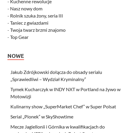
-
Kuchenne rewolucje
-
Nasz nowy dom
-
Rolnik szuka żony, seria III
-
Taniec z gwiazdami
-
Twoja twarz brzmi znajomo
-
Top Gear
NOWE
Jakub Zdrójkowski dołącza do obsady serialu
„Sprawiedliwi – Wydział Kryminalny”
Tymek Kucharczyk w INDY NXT w Portland na żywo w
Motowizji
Kulinarny show „SuperMarket Chef” w Super Polsat
Serial „Pionek” w SkyShowtime
Mecze Jagiellonii i Górnika w kwalifikacjach do