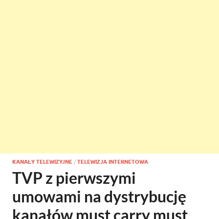
KANAŁY TELEWIZYJNE
/
TELEWIZJA INTERNETOWA
TVP z pierwszymi
umowami na dystrybucję
kanałów must carry must