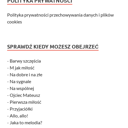
POLITYKA PRYWATNOŚCI
Polityka prywatności przechowywania danych i plików
cookies
SPRAWDŹ KIEDY MOŻESZ OBEJRZEĆ
-
Barwy szczęścia
-
M jak miłość
-
Na dobre i na złe
-
Na sygnale
-
Na wspólnej
-
Ojciec Mateusz
-
Pierwsza miłość
-
Przyjaciółki
-
Allo, allo!
-
Jaka to melodia?