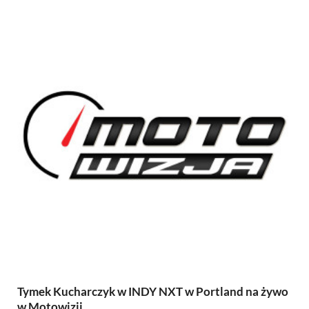
Tymek Kucharczyk w INDY NXT w Portland na żywo
w Motowizji