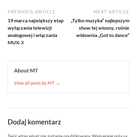
PREVIOUS ARTICLE
NEXT ARTICLE
19 marca największy etap
„Tylko muzyka” najlepszym
wyłączania telewizji
show tej wiosny, rośnie
analogowej i włączania
widownia „Got to dance”
MUX-3
About MT
View all posts by MT →
Dodaj komentarz
Twój adres email nie zostanie opublikowany.
Wymagane pola są