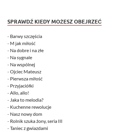
SPRAWDŹ KIEDY MOŻESZ OBEJRZEĆ
-
Barwy szczęścia
-
M jak miłość
-
Na dobre i na złe
-
Na sygnale
-
Na wspólnej
-
Ojciec Mateusz
-
Pierwsza miłość
-
Przyjaciółki
-
Allo, allo!
-
Jaka to melodia?
-
Kuchenne rewolucje
-
Nasz nowy dom
-
Rolnik szuka żony, seria III
-
Taniec z gwiazdami