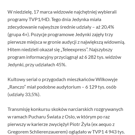
W niedzielę, 17 marca widzowie najchętniej wybierali
programy TVP1/HD. Tego dnia Jedynka miała
zdecydowanie najwyższe średnie udziały – aż 20,4%
(grupa 4+). Pozycje programowe Jedynki zajęły trzy
pierwsze miejsca w gronie audycji z największą widownią.
Hitem niedzieli okazał się „Teleexpress”. Najszybszy
program informacyjny przyciągnął aż 6 282 tys. widzów
Jedynki, przy udziałach 45%.
Kultowy serial o przygodach mieszkańców Wilkowyje
„Ranczo” miał podobne audytorium – 6 129 tys. osób
(udziały 33,5%).
Transmisję konkursu skoków narciarskich rozgrywanych
w ramach Pucharu Świata z Oslo, w którym po raz
pierwszy w karierze zwyciężył Piotr Żyła (ex aequo z
Gregorem Schlierenzauerem) oglądało w TVP1 4 943 tys.