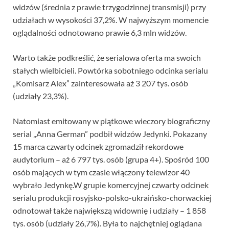
widzów (średnia z prawie trzygodzinnej transmisji) przy
udziałach w wysokości 37,2%. W najwyższym momencie
oglądalności odnotowano prawie 6,3 mln widzów.
Warto także podkreślić, że serialowa oferta ma swoich
stałych wielbicieli. Powtórka sobotniego odcinka serialu
„Komisarz Alex” zainteresowała aż 3 207 tys. osób
(udziały 23,3%).
Natomiast emitowany w piątkowe wieczory biograficzny
serial „Anna German” podbił widzów Jedynki. Pokazany
15 marca czwarty odcinek zgromadził rekordowe
audytorium – aż 6 797 tys. osób (grupa 4+). Spośród 100
osób mających w tym czasie włączony telewizor 40
wybrało Jedynkę.W grupie komercyjnej czwarty odcinek
serialu produkcji rosyjsko-polsko-ukraińsko-chorwackiej
odnotował także największą widownię i udziały – 1 858
tys. osób (udziały 26,7%). Była to najchętniej oglądana