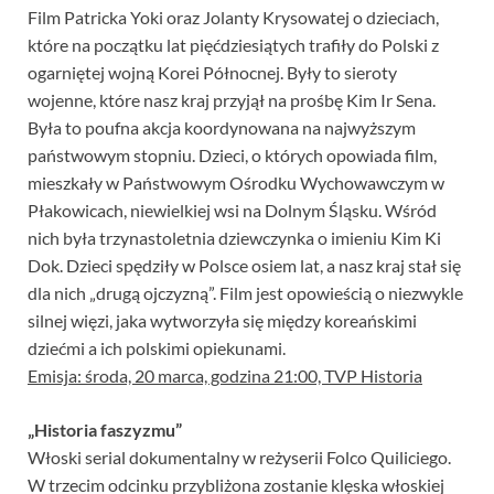
Film Patricka Yoki oraz Jolanty Krysowatej o dzieciach,
które na początku lat pięćdziesiątych trafiły do Polski z
ogarniętej wojną Korei Północnej. Były to sieroty
wojenne, które nasz kraj przyjął na prośbę Kim Ir Sena.
Była to poufna akcja koordynowana na najwyższym
państwowym stopniu. Dzieci, o których opowiada film,
mieszkały w Państwowym Ośrodku Wychowawczym w
Płakowicach, niewielkiej wsi na Dolnym Śląsku. Wśród
nich była trzynastoletnia dziewczynka o imieniu Kim Ki
Dok. Dzieci spędziły w Polsce osiem lat, a nasz kraj stał się
dla nich „drugą ojczyzną”. Film jest opowieścią o niezwykle
silnej więzi, jaka wytworzyła się między koreańskimi
dziećmi a ich polskimi opiekunami.
Emisja: środa, 20 marca, godzina 21:00, TVP Historia
„Historia faszyzmu”
Włoski serial dokumentalny w reżyserii Folco Quiliciego.
W trzecim odcinku przybliżona zostanie klęska włoskiej