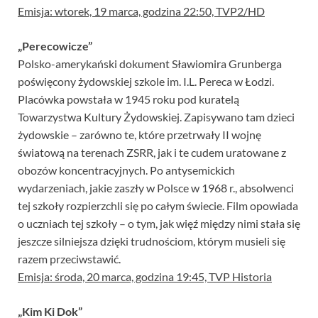
Emisja: wtorek, 19 marca, godzina 22:50, TVP2/HD
„Perecowicze”
Polsko-amerykański dokument Sławiomira Grunberga
poświęcony żydowskiej szkole im. I.L. Pereca w Łodzi.
Placówka powstała w 1945 roku pod kuratelą
Towarzystwa Kultury Żydowskiej. Zapisywano tam dzieci
żydowskie – zarówno te, które przetrwały II wojnę
światową na terenach ZSRR, jak i te cudem uratowane z
obozów koncentracyjnych. Po antysemickich
wydarzeniach, jakie zaszły w Polsce w 1968 r., absolwenci
tej szkoły rozpierzchli się po całym świecie. Film opowiada
o uczniach tej szkoły – o tym, jak więź między nimi stała się
jeszcze silniejsza dzięki trudnościom, którym musieli się
razem przeciwstawić.
Emisja: środa, 20 marca, godzina 19:45, TVP Historia
„Kim Ki Dok”