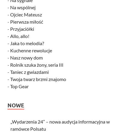
-
Na sygnale
-
Na wspólnej
-
Ojciec Mateusz
-
Pierwsza miłość
-
Przyjaciółki
-
Allo, allo!
-
Jaka to melodia?
-
Kuchenne rewolucje
-
Nasz nowy dom
-
Rolnik szuka żony, seria III
-
Taniec z gwiazdami
-
Twoja twarz brzmi znajomo
-
Top Gear
NOWE
„Wydarzenia 24” – nowa audycja informacyjna w
ramówce Polsatu