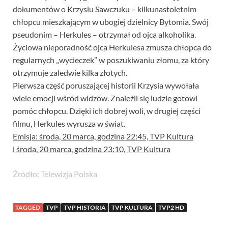
dokumentów o Krzysiu Sawczuku – kilkunastoletnim
chłopcu mieszkającym w ubogiej dzielnicy Bytomia. Swój
pseudonim – Herkules – otrzymał od ojca alkoholika.
Życiowa nieporadność ojca Herkulesa zmusza chłopca do
regularnych „wycieczek” w poszukiwaniu złomu, za który
otrzymuje zaledwie kilka złotych.
Pierwsza część poruszającej historii Krzysia wywołała
wiele emocji wśród widzów. Znaleźli się ludzie gotowi
pomóc chłopcu. Dzięki ich dobrej woli, w drugiej części
filmu, Herkules wyrusza w świat.
Emisja: środa, 20 marca, godzina 22:45, TVP Kultura
i środa, 20 marca, godzina 23:10, TVP Kultura
Źródło: Telewizja Polska
TAGGED
TVP
TVP HISTORIA
TVP KULTURA
TVP2 HD