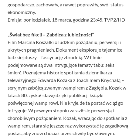
gospodarczo, zachowały, a nawet poprawiły, swój status
ekonomiczny.
Emisja: poniedziałek, 18 marca, godzina 23:45, TVP2/HD
„Świat bez fikcji – Zabójca z lubieżności”
Film Marcina Koszałki o ludzkim pożądaniu, perwersji i
ukrytych pragnieniach. Dokument eksploruje tajemnice
ludzkiej duszy – fascynację zbrodnią. W filmie
podejmowane są dwa intrygujące tematy tabu: seks i
śmierć. Poznajemy historię spotkania dziennikarza
telewizyjnego Edwarda Kozaka z Joachimem Knychałą –
seryjnym zabójcą zwanym wampirem z Zagłębia. Kozak w
latach 80. zyskał sławę dzięki publikacji książki
poświęconej wampirowi. Nie kryje, że ta postać wciąż go
intryguje. W pewnym stopniu zaraził się perwersją i
chorobliwym pożądaniem. Kozak, wracając do spotkania z
wampirem, stara się jeszcze raz wykorzystać tę zagadkową
postać, aby znów chociaż przez chwilę być sławnym.