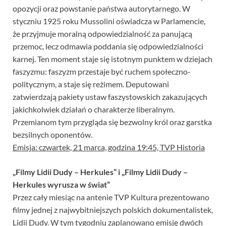
opozycji oraz powstanie państwa autorytarnego. W
styczniu 1925 roku Mussolini oświadcza w Parlamencie,
że przyjmuje moralną odpowiedzialność za panującą
przemoc, lecz odmawia poddania się odpowiedzialności
karnej. Ten moment staje się istotnym punktem w dziejach
faszyzmu: faszyzm przestaje być ruchem społeczno-
politycznym, a staje się reżimem. Deputowani
zatwierdzają pakiety ustaw faszystowskich zakazujących
jakichkolwiek działań o charakterze liberalnym.
Przemianom tym przygląda się bezwolny król oraz garstka
bezsilnych oponentów.
Emisja: czwartek, 21 marca, godzina 19:45, TVP Historia
„Filmy Lidii Dudy – Herkules” i „Filmy Lidii Dudy –
Herkules wyrusza w świat”
Przez cały miesiąc na antenie TVP Kultura prezentowano
filmy jednej z najwybitniejszych polskich dokumentalistek,
Lidii Dudy. W tym tygodniu zaplanowano emisję dwóch