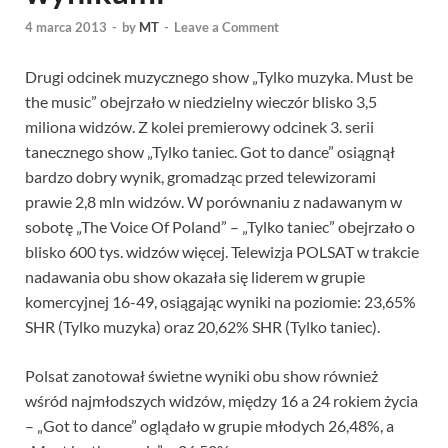
4 marca 2013
-
by
MT
-
Leave a Comment
Drugi odcinek muzycznego show „Tylko muzyka. Must be
the music” obejrzało w niedzielny wieczór blisko 3,5
miliona widzów. Z kolei premierowy odcinek 3. serii
tanecznego show „Tylko taniec. Got to dance” osiągnął
bardzo dobry wynik, gromadząc przed telewizorami
prawie 2,8 mln widzów. W porównaniu z nadawanym w
sobotę „The Voice Of Poland” – „Tylko taniec” obejrzało o
blisko 600 tys. widzów więcej. Telewizja POLSAT w trakcie
nadawania obu show okazała się liderem w grupie
komercyjnej 16-49, osiągając wyniki na poziomie: 23,65%
SHR (Tylko muzyka) oraz 20,62% SHR (Tylko taniec).
Polsat zanotował świetne wyniki obu show również
wśród najmłodszych widzów, między 16 a 24 rokiem życia
– „Got to dance” oglądało w grupie młodych 26,48%, a