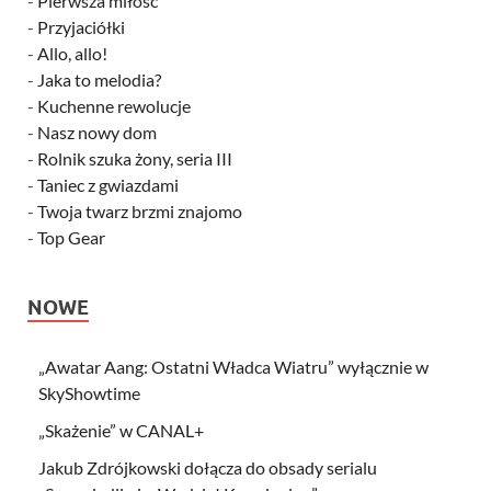
-
Pierwsza miłość
-
Przyjaciółki
-
Allo, allo!
-
Jaka to melodia?
-
Kuchenne rewolucje
-
Nasz nowy dom
-
Rolnik szuka żony, seria III
-
Taniec z gwiazdami
-
Twoja twarz brzmi znajomo
-
Top Gear
NOWE
„Awatar Aang: Ostatni Władca Wiatru” wyłącznie w
SkyShowtime
„Skażenie” w CANAL+
Jakub Zdrójkowski dołącza do obsady serialu