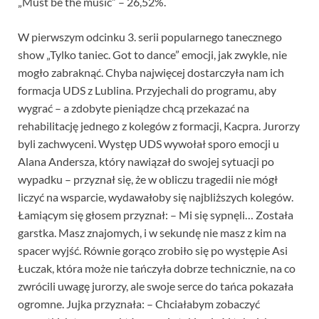
„Must be the music” – 26,52%.
W pierwszym odcinku 3. serii popularnego tanecznego
show „Tylko taniec. Got to dance” emocji, jak zwykle, nie
mogło zabraknąć. Chyba najwięcej dostarczyła nam ich
formacja UDS z Lublina. Przyjechali do programu, aby
wygrać – a zdobyte pieniądze chcą przekazać na
rehabilitację jednego z kolegów z formacji, Kacpra. Jurorzy
byli zachwyceni. Występ UDS wywołał sporo emocji u
Alana Andersza, który nawiązał do swojej sytuacji po
wypadku – przyznał się, że w obliczu tragedii nie mógł
liczyć na wsparcie, wydawałoby się najbliższych kolegów.
Łamiącym się głosem przyznał: – Mi się sypnęli… Została
garstka. Masz znajomych, i w sekundę nie masz z kim na
spacer wyjść. Równie gorąco zrobiło się po występie Asi
Łuczak, która może nie tańczyła dobrze technicznie, na co
zwrócili uwagę jurorzy, ale swoje serce do tańca pokazała
ogromne. Jujka przyznała: – Chciałabym zobaczyć