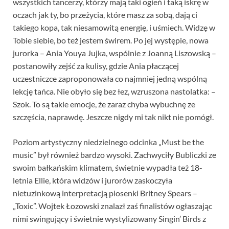
wszystkich tancerzy, którzy mają taki ogień i taką iskrę w
oczach jak ty, bo przeżycia, które masz za sobą, dają ci
takiego kopa, tak niesamowitą energię, i uśmiech. Widzę w
Tobie siebie, bo też jestem świrem. Po jej występie, nowa
jurorka – Ania Youya Jujka, wspólnie z Joanną Liszowską –
postanowiły zejść za kulisy, gdzie Ania płaczącej
uczestniczce zaproponowała co najmniej jedną wspólną
lekcję tańca. Nie obyło się bez łez, wzruszona nastolatka: –
Szok. To są takie emocje, że zaraz chyba wybuchnę ze
szczęścia, naprawdę. Jeszcze nigdy mi tak nikt nie pomógł.
Poziom artystyczny niedzielnego odcinka „Must be the
music” był również bardzo wysoki. Zachwyciły Bubliczki ze
swoim bałkańskim klimatem, świetnie wypadła też 18-
letnia Ellie, która widzów i jurorów zaskoczyła
nietuzinkową interpretacją piosenki Britney Spears –
„Toxic”. Wojtek Łozowski znalazł zaś finalistów ogłaszając
nimi swingujący i świetnie wystylizowany Singin’ Birds z