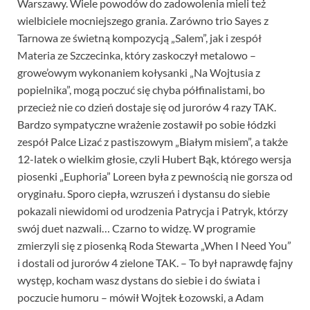
Warszawy. Wiele powodów do zadowolenia mieli też
wielbiciele mocniejszego grania. Zarówno trio Sayes z
Tarnowa ze świetną kompozycją „Salem”, jak i zespół
Materia ze Szczecinka, który zaskoczył metalowo –
growe’owym wykonaniem kołysanki „Na Wojtusia z
popielnika”, mogą poczuć się chyba półfinalistami, bo
przecież nie co dzień dostaje się od jurorów 4 razy TAK.
Bardzo sympatyczne wrażenie zostawił po sobie łódzki
zespół Palce Lizać z pastiszowym „Białym misiem”, a także
12-latek o wielkim głosie, czyli Hubert Bąk, którego wersja
piosenki „Euphoria” Loreen była z pewnością nie gorsza od
oryginału. Sporo ciepła, wzruszeń i dystansu do siebie
pokazali niewidomi od urodzenia Patrycja i Patryk, którzy
swój duet nazwali… Czarno to widzę. W programie
zmierzyli się z piosenką Roda Stewarta „When I Need You”
i dostali od jurorów 4 zielone TAK. – To był naprawdę fajny
występ, kocham wasz dystans do siebie i do świata i
poczucie humoru – mówił Wojtek Łozowski, a Adam