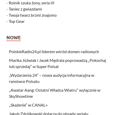
-
Rolnik szuka żony, seria III
-
Taniec z gwiazdami
-
Twoja twarz brzmi znajomo
-
Top Gear
NOWE
PolskieRadio24.pl liderem wśród domen radiowych
Marika Jóźwiak i Jacek Mędrala poprowadzą „Pokochaj
lub sprzedaj” w Super Polsat
„Wydarzenia 24” – nowa audycja informacyjna w
ramówce Polsatu
„Awatar Aang: Ostatni Władca Wiatru” wyłącznie w
SkyShowtime
„Skażenie” w CANAL+
Jakub Zdrójkowski dołącza do obsady serialu