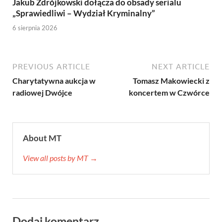
Jakub Zdrójkowski dołącza do obsady serialu
„Sprawiedliwi – Wydział Kryminalny”
6 sierpnia 2026
PREVIOUS ARTICLE
NEXT ARTICLE
Charytatywna aukcja w
Tomasz Makowiecki z
radiowej Dwójce
koncertem w Czwórce
About MT
View all posts by MT →
Dodaj komentarz