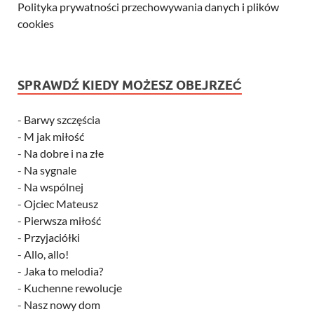
Polityka prywatności przechowywania danych i plików
cookies
SPRAWDŹ KIEDY MOŻESZ OBEJRZEĆ
-
Barwy szczęścia
-
M jak miłość
-
Na dobre i na złe
-
Na sygnale
-
Na wspólnej
-
Ojciec Mateusz
-
Pierwsza miłość
-
Przyjaciółki
-
Allo, allo!
-
Jaka to melodia?
-
Kuchenne rewolucje
-
Nasz nowy dom