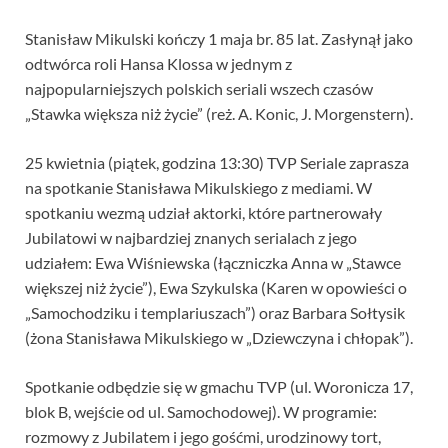
Stanisław Mikulski kończy 1 maja br. 85 lat. Zasłynął jako
odtwórca roli Hansa Klossa w jednym z
najpopularniejszych polskich seriali wszech czasów
„Stawka większa niż życie” (reż. A. Konic, J. Morgenstern).
25 kwietnia (piątek, godzina 13:30) TVP Seriale zaprasza
na spotkanie Stanisława Mikulskiego z mediami. W
spotkaniu wezmą udział aktorki, które partnerowały
Jubilatowi w najbardziej znanych serialach z jego
udziałem: Ewa Wiśniewska (łączniczka Anna w „Stawce
większej niż życie”), Ewa Szykulska (Karen w opowieści o
„Samochodziku i templariuszach”) oraz Barbara Sołtysik
(żona Stanisława Mikulskiego w „Dziewczyna i chłopak”).
Spotkanie odbędzie się w gmachu TVP (ul. Woronicza 17,
blok B, wejście od ul. Samochodowej). W programie:
rozmowy z Jubilatem i jego gośćmi, urodzinowy tort,