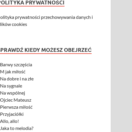
POLITYKA PRYWATNOŚCI
olityka prywatności przechowywania danych i
lików cookies
SPRAWDŹ KIEDY MOŻESZ OBEJRZEĆ
-
Barwy szczęścia
-
M jak miłość
-
Na dobre i na złe
-
Na sygnale
-
Na wspólnej
-
Ojciec Mateusz
-
Pierwsza miłość
-
Przyjaciółki
-
Allo, allo!
-
Jaka to melodia?