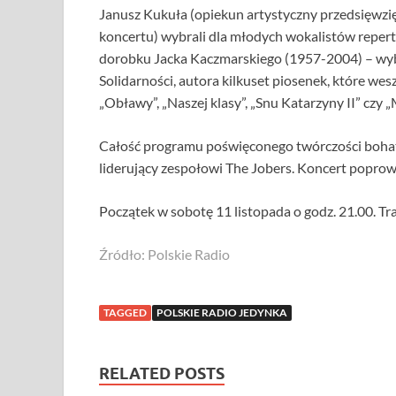
Janusz Kukuła (opiekun artystyczny przedsięwzięc
koncertu) wybrali dla młodych wokalistów reper
dorobku Jacka Kaczmarskiego (1957-2004) – wybi
Solidarności, autora kilkuset piosenek, które wes
„Obławy”, „Naszej klasy”, „Snu Katarzyny II” czy 
Całość programu poświęconego twórczości bohat
liderujący zespołowi The Jobers. Koncert poprow
Początek w sobotę 11 listopada o godz. 21.00. Tr
Źródło: Polskie Radio
TAGGED
POLSKIE RADIO JEDYNKA
RELATED POSTS