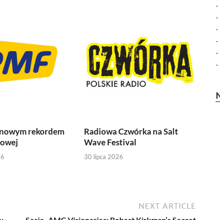
 nowym rekordem
Radiowa Czwórka na Salt
iowej
Wave Festival
26
30 lipca 2026
NEXT ARTICLE
w
Seria „AMC Visionaries: Robert Kirkman’s Secret