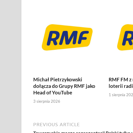
Michał Pietrzykowski
RMF FM z
dołącza do Grupy RMF jako
loterii rad
Head of YouTube
1 sierpnia 20
3 sierpnia 2026
PREVIOUS ARTICLE
Towarzyskie mecze reprezentacji Polski tylko 