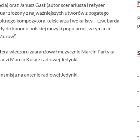
ia) oraz Janusz Gast (autor scenariusza i reżyser
tuar złożony z najważniejszych utworów z bogatego
P
tnego kompozytora, tekściarza i wokalisty – tzw. barda
p
zły do kanonu polskiej muzyki popularnej, w tym m.in.
„Murów”.
era wieczoru zaaranżował muzycznie Marcin Partyka –
adzi Marcin Kusy z radiowej Jedynki.
ansmisja na antenie radiowej Jedynki.