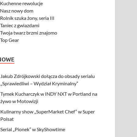
-
Kuchenne rewolucje
-
Nasz nowy dom
-
Rolnik szuka żony, seria III
-
Taniec z gwiazdami
-
Twoja twarz brzmi znajomo
-
Top Gear
NOWE
Jakub Zdrójkowski dołącza do obsady serialu
„Sprawiedliwi – Wydział Kryminalny”
Tymek Kucharczyk w INDY NXT w Portland na
żywo w Motowizji
Kulinarny show „SuperMarket Chef” w Super
Polsat
Serial „Pionek” w SkyShowtime