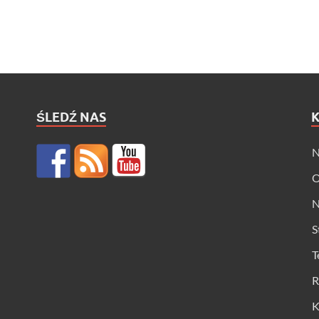
ŚLEDŹ NAS
N
O
N
S
T
R
K