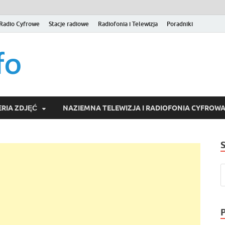
Radio Cyfrowe
Stacje radiowe
Radiofonia i Telewizja
Poradniki
naziemna.info – Telew
Niezależny portal medialny poświęcony Naziemnej Telewizji Cy
serwisom wideo na życzenie (VOD).
Wideo online, VOD
RIA ZDJĘĆ
NAZIEMNA TELEWIZJA I RADIOFONIA CYFROW