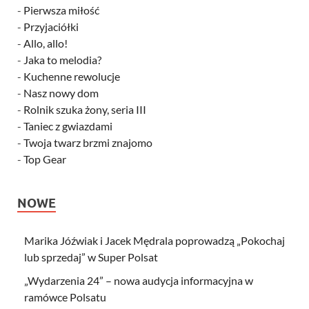
-
Pierwsza miłość
-
Przyjaciółki
-
Allo, allo!
-
Jaka to melodia?
-
Kuchenne rewolucje
-
Nasz nowy dom
-
Rolnik szuka żony, seria III
-
Taniec z gwiazdami
-
Twoja twarz brzmi znajomo
-
Top Gear
NOWE
Marika Jóźwiak i Jacek Mędrala poprowadzą „Pokochaj
lub sprzedaj” w Super Polsat
„Wydarzenia 24” – nowa audycja informacyjna w
ramówce Polsatu