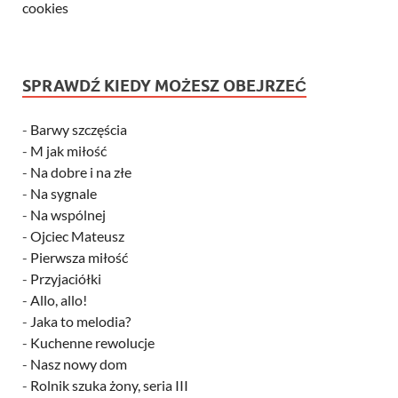
cookies
SPRAWDŹ KIEDY MOŻESZ OBEJRZEĆ
-
Barwy szczęścia
-
M jak miłość
-
Na dobre i na złe
-
Na sygnale
-
Na wspólnej
-
Ojciec Mateusz
-
Pierwsza miłość
-
Przyjaciółki
-
Allo, allo!
-
Jaka to melodia?
-
Kuchenne rewolucje
-
Nasz nowy dom
-
Rolnik szuka żony, seria III