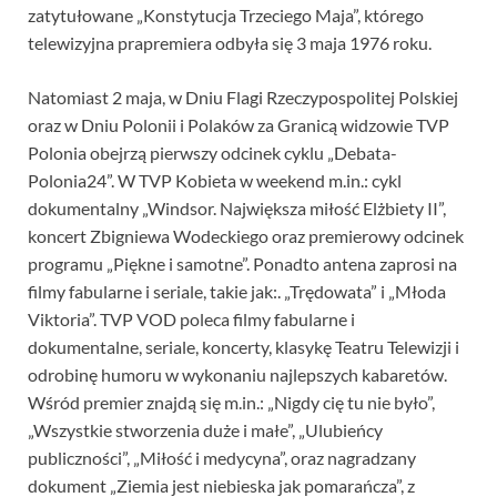
zatytułowane „Konstytucja Trzeciego Maja”, którego
telewizyjna prapremiera odbyła się 3 maja 1976 roku.
Natomiast 2 maja, w Dniu Flagi Rzeczypospolitej Polskiej
oraz w Dniu Polonii i Polaków za Granicą widzowie TVP
Polonia obejrzą pierwszy odcinek cyklu „Debata-
Polonia24”. W TVP Kobieta w weekend m.in.: cykl
dokumentalny „Windsor. Największa miłość Elżbiety II”,
koncert Zbigniewa Wodeckiego oraz premierowy odcinek
programu „Piękne i samotne”. Ponadto antena zaprosi na
filmy fabularne i seriale, takie jak:. „Trędowata” i „Młoda
Viktoria”. TVP VOD poleca filmy fabularne i
dokumentalne, seriale, koncerty, klasykę Teatru Telewizji i
odrobinę humoru w wykonaniu najlepszych kabaretów.
Wśród premier znajdą się m.in.: „Nigdy cię tu nie było”,
„Wszystkie stworzenia duże i małe”, „Ulubieńcy
publiczności”, „Miłość i medycyna”, oraz nagradzany
dokument „Ziemia jest niebieska jak pomarańcza”, z