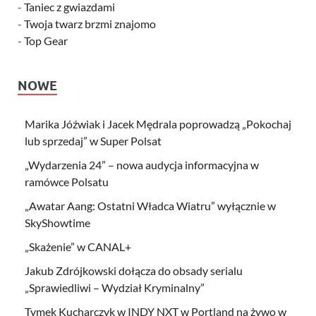
-
Taniec z gwiazdami
-
Twoja twarz brzmi znajomo
-
Top Gear
NOWE
Marika Jóźwiak i Jacek Mędrala poprowadzą „Pokochaj
lub sprzedaj” w Super Polsat
„Wydarzenia 24” – nowa audycja informacyjna w
ramówce Polsatu
„Awatar Aang: Ostatni Władca Wiatru” wyłącznie w
SkyShowtime
„Skażenie” w CANAL+
Jakub Zdrójkowski dołącza do obsady serialu
„Sprawiedliwi – Wydział Kryminalny”
Tymek Kucharczyk w INDY NXT w Portland na żywo w