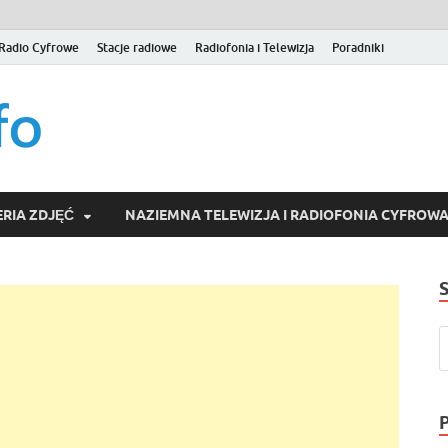
Radio Cyfrowe
Stacje radiowe
Radiofonia i Telewizja
Poradniki
naziemna.info – Telew
Niezależny portal medialny poświęcony Naziemnej Telewizji Cy
serwisom wideo na życzenie (VOD).
Wideo online, VOD
RIA ZDJĘĆ
NAZIEMNA TELEWIZJA I RADIOFONIA CYFROW