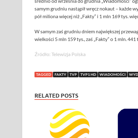
średnio od września do grudnia „Wiadomości” ogl
samym grudniu nastąpił wręcz nokaut – każde wy
pół miliona więcej niż „Fakty” i 1 mln 169 tys. wię
W samym zaś grudniu dniem największej przewagi
wielkości 5 mln 159 tys., zaś „Fakty” o 1 mln. 441 
Źródło: Telewizja Polska
TAGGED
FAKTY
TVP
TVP1 HD
WIADOMOŚCI
WYD
RELATED POSTS