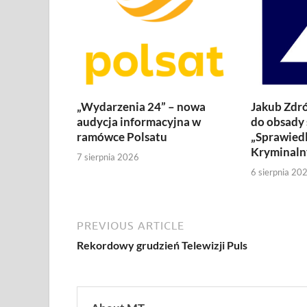
„Wydarzenia 24” – nowa
Jakub Zdró
audycja informacyjna w
do obsady 
ramówce Polsatu
„Sprawiedl
Kryminaln
7 sierpnia 2026
6 sierpnia 20
PREVIOUS ARTICLE
Rekordowy grudzień Telewizji Puls