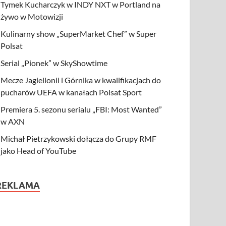
Tymek Kucharczyk w INDY NXT w Portland na
żywo w Motowizji
Kulinarny show „SuperMarket Chef” w Super
Polsat
Serial „Pionek” w SkyShowtime
Mecze Jagiellonii i Górnika w kwalifikacjach do
pucharów UEFA w kanałach Polsat Sport
Premiera 5. sezonu serialu „FBI: Most Wanted”
w AXN
Michał Pietrzykowski dołącza do Grupy RMF
jako Head of YouTube
REKLAMA