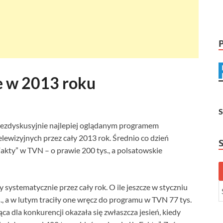
e w 2013 roku
ezdyskusyjnie najlepiej oglądanym programem
lewizyjnych przez cały 2013 rok. Średnio co dzień
Fakty” w TVN – o prawie 200 tys., a polsatowskie
ystematycznie przez cały rok. O ile jeszcze w styczniu
., a w lutym traciły one wręcz do programu w TVN 77 tys.
a dla konkurencji okazała się zwłaszcza jesień, kiedy