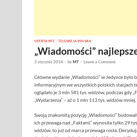
OFERTA NTC
/
TELEWIZJA POLSKA
„Wiadomości” najlepsz
3 stycznia 2014
-
by
MT
-
Leave a Comment
Główne wydanie „Wiadomości” w Jedynce było b
informacyjnym we wszystkich polskich stacjach te
oglądało je 3 mln 581 tys. widzów, podczas gdy „
„Wydarzenia” – aż o 1 mln 113 tys. widzów mniej.
Swoją znakomitą pozycję „Wiadomości” budowały s
ich przewaga nad „Faktami” wynosiła tylko 29 tys
widzów, to już od marca przewaga rosła. Decydując