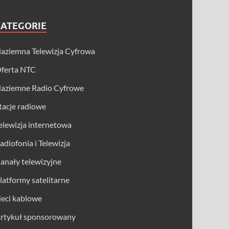
KATEGORIE
aziemna Telewizja Cyfrowa
ferta NTC
aziemne Radio Cyfrowe
tacje radiowe
elewizja internetowa
adiofonia i Telewizja
anały telewizyjne
latformy satelitarne
ieci kablowe
rtykuł sponsorowany