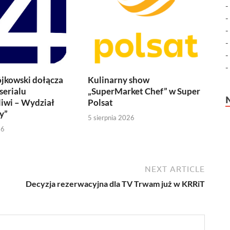
jkowski dołącza
Kulinarny show
serialu
„SuperMarket Chef” w Super
iwi – Wydział
Polsat
y”
5 sierpnia 2026
26
NEXT ARTICLE
Decyzja rezerwacyjna dla TV Trwam już w KRRiT