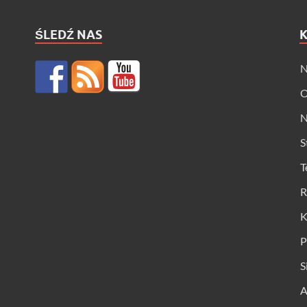
ŚLEDŹ NAS
N
O
N
S
T
R
K
P
S
A