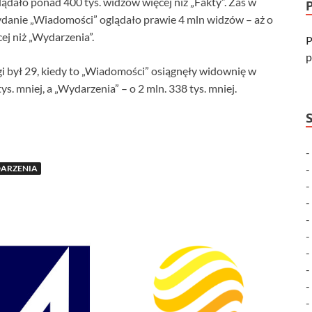
ądało ponad 400 tys. widzów więcej niż „Fakty”. Zaś w
danie „Wiadomości” oglądało prawie 4 mln widzów – aż o
cej niż „Wydarzenia”.
P
p
 był 29, kiedy to „Wiadomości” osiągnęły widownię w
tys. mniej, a „Wydarzenia” – o 2 mln. 338 tys. mniej.
ARZENIA