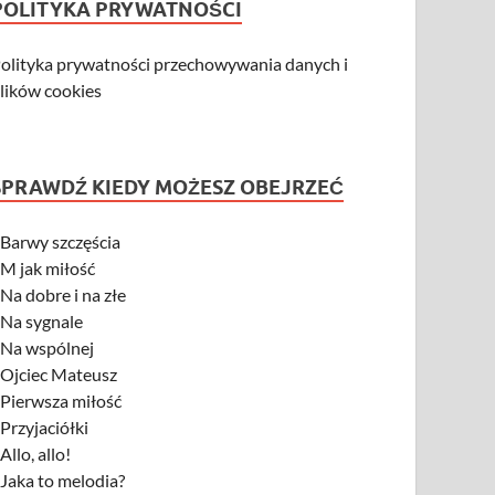
POLITYKA PRYWATNOŚCI
olityka prywatności przechowywania danych i
lików cookies
SPRAWDŹ KIEDY MOŻESZ OBEJRZEĆ
-
Barwy szczęścia
-
M jak miłość
-
Na dobre i na złe
-
Na sygnale
-
Na wspólnej
-
Ojciec Mateusz
-
Pierwsza miłość
-
Przyjaciółki
-
Allo, allo!
-
Jaka to melodia?