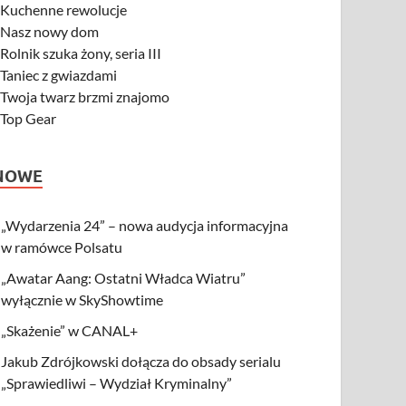
-
Kuchenne rewolucje
-
Nasz nowy dom
-
Rolnik szuka żony, seria III
-
Taniec z gwiazdami
-
Twoja twarz brzmi znajomo
-
Top Gear
NOWE
„Wydarzenia 24” – nowa audycja informacyjna
w ramówce Polsatu
„Awatar Aang: Ostatni Władca Wiatru”
wyłącznie w SkyShowtime
„Skażenie” w CANAL+
Jakub Zdrójkowski dołącza do obsady serialu
„Sprawiedliwi – Wydział Kryminalny”