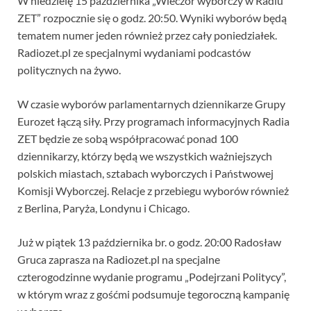
W niedzielę 15 października „Wieczór wyborczy w Radiu
ZET” rozpocznie się o godz. 20:50. Wyniki wyborów będą
tematem numer jeden również przez cały poniedziałek.
Radiozet.pl ze specjalnymi wydaniami podcastów
politycznych na żywo.
W czasie wyborów parlamentarnych dziennikarze Grupy
Eurozet łączą siły. Przy programach informacyjnych Radia
ZET będzie ze sobą współpracować ponad 100
dziennikarzy, którzy będą we wszystkich ważniejszych
polskich miastach, sztabach wyborczych i Państwowej
Komisji Wyborczej. Relacje z przebiegu wyborów również
z Berlina, Paryża, Londynu i Chicago.
Już w piątek 13 października br. o godz. 20:00 Radosław
Gruca zaprasza na Radiozet.pl na specjalne
czterogodzinne wydanie programu „Podejrzani Politycy”,
w którym wraz z gośćmi podsumuje tegoroczną kampanię