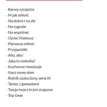
-
Barwy szczęścia
-
M jak miłość
-
Na dobre i na złe
-
Na sygnale
-
Na wspólnej
-
Ojciec Mateusz
-
Pierwsza miłość
-
Przyjaciółki
-
Allo, allo!
-
Jaka to melodia?
-
Kuchenne rewolucje
-
Nasz nowy dom
-
Rolnik szuka żony, seria III
-
Taniec z gwiazdami
-
Twoja twarz brzmi znajomo
-
Top Gear