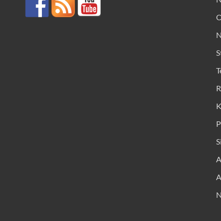
O
N
S
T
R
K
P
S
A
A
N