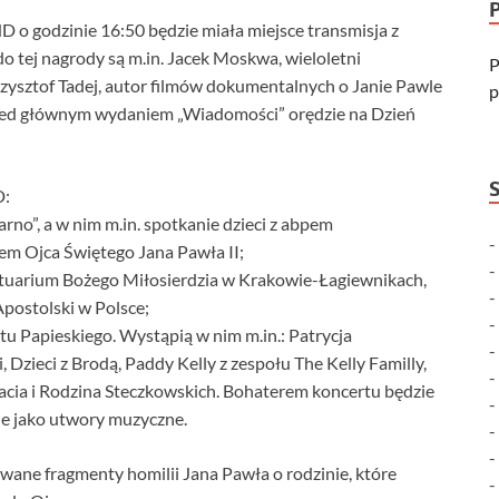
D o godzinie 16:50 będzie miała miejsce transmisja z
 tej nagrody są m.in. Jacek Moskwa, wieloletni
P
rzysztof Tadej, autor filmów dokumentalnych o Janie Pawle
p
rzed głównym wydaniem „Wiadomości” orędzie na Dzień
D:
rno”, a w nim m.in. spotkanie dzieci z abpem
m Ojca Świętego Jana Pawła II;
nktuarium Bożego Miłosierdzia w Krakowie-Łagiewnikach,
Apostolski w Polsce;
tu Papieskiego. Wystąpią w nim m.in.: Patrycja
Dzieci z Brodą, Paddy Kelly z zespołu The Kelly Familly,
racia i Rodzina Steczkowskich. Bohaterem koncertu będzie
ne jako utwory muzyczne.
ane fragmenty homilii Jana Pawła o rodzinie, które