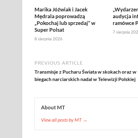
Marika Jóźwiak i Jacek
„Wydarzen
Mędrala poprowadzą
audycja in
„Pokochaj lub sprzedaj” w
ramówce P
Super Polsat
7 sierpnia 20
8 sierpnia 2026
PREVIOUS ARTICLE
Transmisje z Pucharu Świata w skokach oraz w
biegach narciarskich nadal w Telewizji Polskiej
About MT
View all posts by MT →