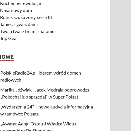
-
Kuchenne rewolucje
-
Nasz nowy dom
-
Rolnik szuka żony, seria III
-
Taniec z gwiazdami
-
Twoja twarz brzmi znajomo
-
Top Gear
NOWE
PolskieRadio24.pl liderem wśród domen
radiowych
Marika Jóźwiak i Jacek Mędrala poprowadzą
„Pokochaj lub sprzedaj” w Super Polsat
„Wydarzenia 24” – nowa audycja informacyjna
w ramówce Polsatu
„Awatar Aang: Ostatni Władca Wiatru”
wyłącznie w SkyShowtime