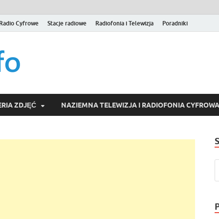
Radio Cyfrowe
Stacje radiowe
Radiofonia i Telewizja
Poradniki
naziemna.info – Telew
Niezależny portal medialny poświęcony Naziemnej Telewizji Cy
serwisom wideo na życzenie (VOD).
Wideo online, VOD
RIA ZDJĘĆ
NAZIEMNA TELEWIZJA I RADIOFONIA CYFROW