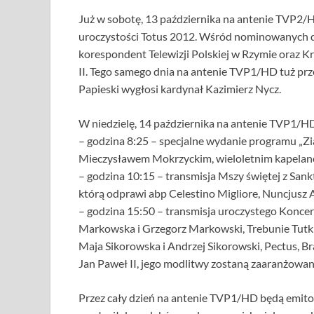
Już w sobotę, 13 października na antenie TVP2/H
uroczystości Totus 2012. Wśród nominowanych do
korespondent Telewizji Polskiej w Rzymie oraz K
II. Tego samego dnia na antenie TVP1/HD tuż p
Papieski wygłosi kardynał Kazimierz Nycz.
W niedzielę, 14 października na antenie TVP1/H
– godzina 8:25 – specjalne wydanie programu „Zia
Mieczysławem Mokrzyckim, wieloletnim kapelane
– godzina 10:15 – transmisja Mszy świętej z Sa
którą odprawi abp Celestino Migliore, Nuncjusz 
– godzina 15:50 – transmisja uroczystego Koncer
Markowska i Grzegorz Markowski, Trebunie Tutki, 
Maja Sikorowska i Andrzej Sikorowski, Pectus, B
Jan Paweł II, jego modlitwy zostaną zaaranżowa
Przez cały dzień na antenie TVP1/HD będą emitow