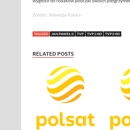
wygłosił do rodaków podczas swoich pielgrzymek
Źródło: Telewizja Polska
TAGGED
JAN PAWEŁ II
TVP
TVP1 HD
TVP2 HD
RELATED POSTS