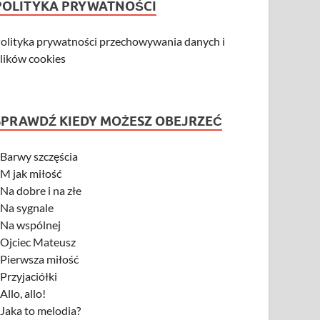
POLITYKA PRYWATNOŚCI
olityka prywatności przechowywania danych i
lików cookies
SPRAWDŹ KIEDY MOŻESZ OBEJRZEĆ
-
Barwy szczęścia
-
M jak miłość
-
Na dobre i na złe
-
Na sygnale
-
Na wspólnej
-
Ojciec Mateusz
-
Pierwsza miłość
-
Przyjaciółki
-
Allo, allo!
-
Jaka to melodia?