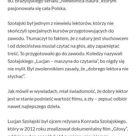
80. brazylijskiego serialu „Niewolnica Isaura”, którym
pasjonowała się cała Polska.
Szołajski był jednym z niewielu lektorów, którzy nie
skończyli specjalnych kursów przygotowujących do
zawodu. Tłumaczył to faktem, że z natury jest słuchowcem
i od dzieciństwa musiał czytać na głos, aby zapamiętać
treść. To przygotowało go do zawodu. Koledzy nazywali
Szołajskiego „Lucjan – maszyna do czytania”, bo nigdy się
nie mylił. Był zwolennikiem zasady, że „dobrego lektora nie
słychać”.
Jak mówił w wywiadach, miał świadomość, że dobry lektor
jest w stanie podnieść wartość filmu, a zły – zepsuć odbiór
nawet najlepszego dzieła.
Lucjan Szołajski był ojcem reżysera Konrada Szołajskiego,
który w 2012 roku zrealizował dokumentalny film „Głosy”,