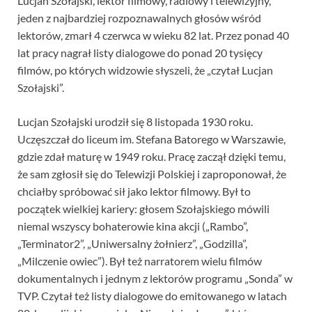
Lucjan Szołajski, lektor filmowy, radiowy i telewizyjny,
jeden z najbardziej rozpoznawalnych głosów wśród
lektorów, zmarł 4 czerwca w wieku 82 lat. Przez ponad 40
lat pracy nagrał listy dialogowe do ponad 20 tysięcy
filmów, po których widzowie słyszeli, że „czytał Lucjan
Szołajski”.
Lucjan Szołajski urodził się 8 listopada 1930 roku.
Uczęszczał do liceum im. Stefana Batorego w Warszawie,
gdzie zdał maturę w 1949 roku. Pracę zaczął dzięki temu,
że sam zgłosił się do Telewizji Polskiej i zaproponował, że
chciałby spróbować sił jako lektor filmowy. Był to
początek wielkiej kariery: głosem Szołajskiego mówili
niemal wszyscy bohaterowie kina akcji („Rambo”,
„Terminator2”, „Uniwersalny żołnierz”, „Godzilla”,
„Milczenie owiec”). Był też narratorem wielu filmów
dokumentalnych i jednym z lektorów programu „Sonda” w
TVP. Czytał też listy dialogowe do emitowanego w latach