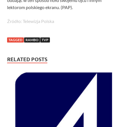
oddając w ten sposób hołd swojemu ojcu i innym
lektorom polskiego ekranu. (PAP).
Źródło: Telewizja Polska
TAGGED
RAMBO
TVP
RELATED POSTS