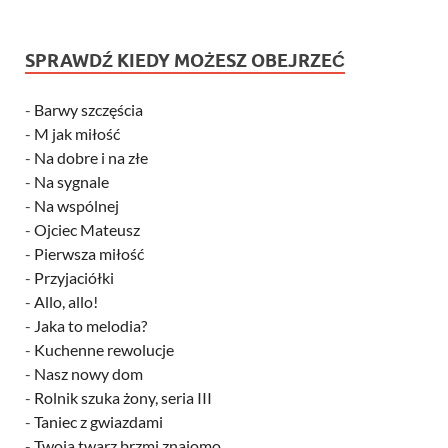
SPRAWDŹ KIEDY MOŻESZ OBEJRZEĆ
-
Barwy szczęścia
-
M jak miłość
-
Na dobre i na złe
-
Na sygnale
-
Na wspólnej
-
Ojciec Mateusz
-
Pierwsza miłość
-
Przyjaciółki
-
Allo, allo!
-
Jaka to melodia?
-
Kuchenne rewolucje
-
Nasz nowy dom
-
Rolnik szuka żony, seria III
-
Taniec z gwiazdami
-
Twoja twarz brzmi znajomo