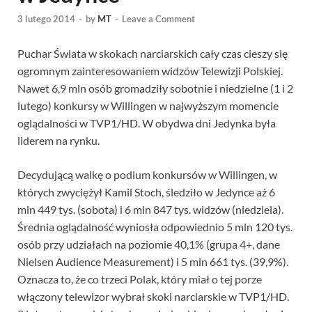
3 lutego 2014
-
by
MT
-
Leave a Comment
Puchar Świata w skokach narciarskich cały czas cieszy się
ogromnym zainteresowaniem widzów Telewizji Polskiej.
Nawet 6,9 mln osób gromadziły sobotnie i niedzielne (1 i 2
lutego) konkursy w Willingen w najwyższym momencie
oglądalności w TVP1/HD. W obydwa dni Jedynka była
liderem na rynku.
Decydującą walkę o podium konkursów w Willingen, w
których zwyciężył Kamil Stoch, śledziło w Jedynce aż 6
mln 449 tys. (sobota) i 6 mln 847 tys. widzów (niedziela).
Średnia oglądalność wyniosła odpowiednio 5 mln 120 tys.
osób przy udziałach na poziomie 40,1% (grupa 4+, dane
Nielsen Audience Measurement) i 5 mln 661 tys. (39,9%).
Oznacza to, że co trzeci Polak, który miał o tej porze
włączony telewizor wybrał skoki narciarskie w TVP1/HD.