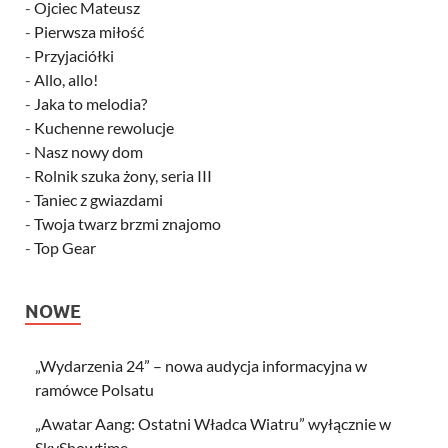
-
Ojciec Mateusz
-
Pierwsza miłość
-
Przyjaciółki
-
Allo, allo!
-
Jaka to melodia?
-
Kuchenne rewolucje
-
Nasz nowy dom
-
Rolnik szuka żony, seria III
-
Taniec z gwiazdami
-
Twoja twarz brzmi znajomo
-
Top Gear
NOWE
„Wydarzenia 24” – nowa audycja informacyjna w
ramówce Polsatu
„Awatar Aang: Ostatni Władca Wiatru” wyłącznie w
SkyShowtime