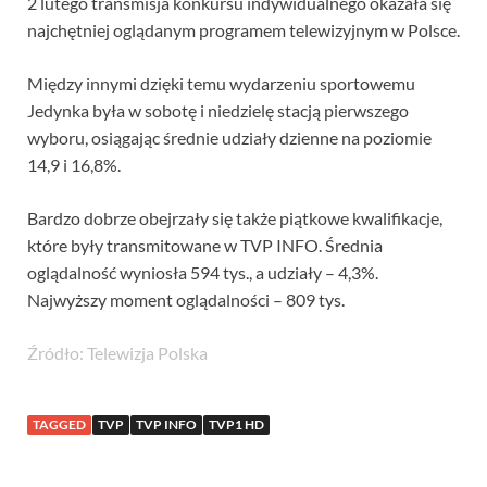
2 lutego transmisja konkursu indywidualnego okazała się
najchętniej oglądanym programem telewizyjnym w Polsce.
Między innymi dzięki temu wydarzeniu sportowemu
Jedynka była w sobotę i niedzielę stacją pierwszego
wyboru, osiągając średnie udziały dzienne na poziomie
14,9 i 16,8%.
Bardzo dobrze obejrzały się także piątkowe kwalifikacje,
które były transmitowane w TVP INFO. Średnia
oglądalność wyniosła 594 tys., a udziały – 4,3%.
Najwyższy moment oglądalności – 809 tys.
Źródło: Telewizja Polska
TAGGED
TVP
TVP INFO
TVP1 HD