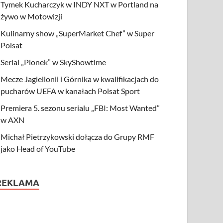
Tymek Kucharczyk w INDY NXT w Portland na
żywo w Motowizji
Kulinarny show „SuperMarket Chef” w Super
Polsat
Serial „Pionek” w SkyShowtime
Mecze Jagiellonii i Górnika w kwalifikacjach do
pucharów UEFA w kanałach Polsat Sport
Premiera 5. sezonu serialu „FBI: Most Wanted”
w AXN
Michał Pietrzykowski dołącza do Grupy RMF
jako Head of YouTube
REKLAMA