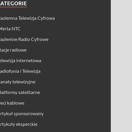
KATEGORIE
aziemna Telewizja Cyfrowa
ferta NTC
aziemne Radio Cyfrowe
tacje radiowe
elewizja internetowa
adiofonia i Telewizja
anały telewizyjne
latformy satelitarne
ieci kablowe
rtykuł sponsorowany
rtykuły eksperckie