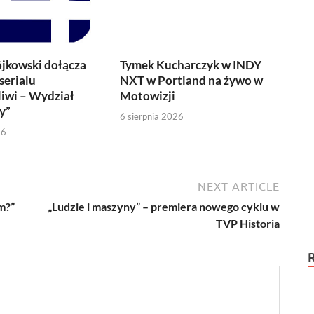
jkowski dołącza
Tymek Kucharczyk w INDY
serialu
NXT w Portland na żywo w
iwi – Wydział
Motowizji
y”
6 sierpnia 2026
26
NEXT ARTICLE
m?”
„Ludzie i maszyny” – premiera nowego cyklu w
TVP Historia