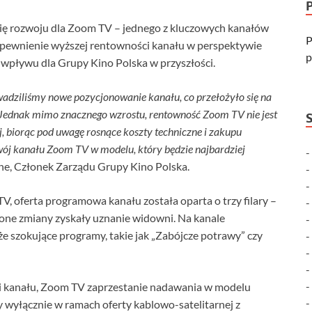
ię rozwoju dla Zoom TV – jednego z kluczowych kanałów
P
 zapewnienie wyższej rentowności kanału w perspektywie
p
 wpływu dla Grupy Kino Polska w przyszłości.
dziliśmy nowe pozycjonowanie kanału, co przełożyło się na
i. Jednak mimo znacznego wzrostu, rentowność Zoom TV nie jest
 biorąc pod uwagę rosnące koszty techniczne i zakupu
wój kanału Zoom TV w modelu, który będzie najbardziej
ne, Członek Zarządu Grupy Kino Polska.
 oferta programowa kanału została oparta o trzy filary –
zmiany zyskały uznanie widowni. Na kanale
e szokujące programy, takie jak „Zabójcze potrawy” czy
 kanału, Zoom TV zaprzestanie nadawania w modelu
wyłącznie w ramach oferty kablowo-satelitarnej z