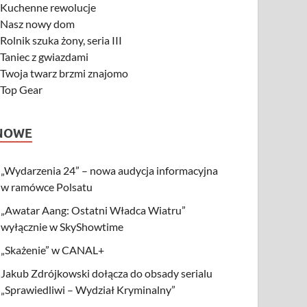
-
Kuchenne rewolucje
-
Nasz nowy dom
-
Rolnik szuka żony, seria III
-
Taniec z gwiazdami
-
Twoja twarz brzmi znajomo
-
Top Gear
NOWE
„Wydarzenia 24” – nowa audycja informacyjna
w ramówce Polsatu
„Awatar Aang: Ostatni Władca Wiatru”
wyłącznie w SkyShowtime
„Skażenie” w CANAL+
Jakub Zdrójkowski dołącza do obsady serialu
„Sprawiedliwi – Wydział Kryminalny”