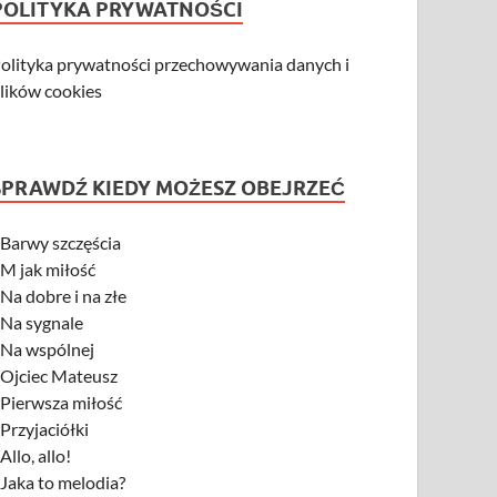
POLITYKA PRYWATNOŚCI
olityka prywatności przechowywania danych i
lików cookies
SPRAWDŹ KIEDY MOŻESZ OBEJRZEĆ
-
Barwy szczęścia
-
M jak miłość
-
Na dobre i na złe
-
Na sygnale
-
Na wspólnej
-
Ojciec Mateusz
-
Pierwsza miłość
-
Przyjaciółki
-
Allo, allo!
-
Jaka to melodia?