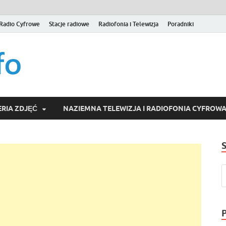
Radio Cyfrowe
Stacje radiowe
Radiofonia i Telewizja
Poradniki
naziemna.info – Telew
Niezależny portal medialny poświęcony Naziemnej Telewizji Cy
serwisom wideo na życzenie (VOD).
Wideo online, VOD
RIA ZDJĘĆ
NAZIEMNA TELEWIZJA I RADIOFONIA CYFROW