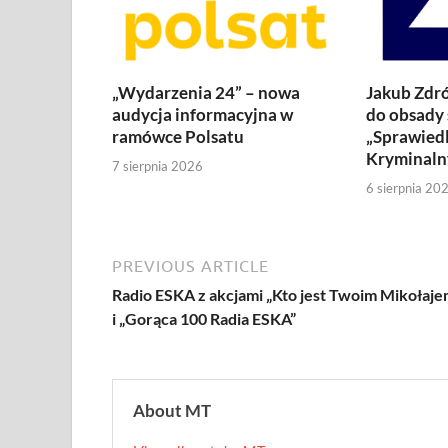
„Wydarzenia 24” – nowa
Jakub Zdró
audycja informacyjna w
do obsady 
ramówce Polsatu
„Sprawiedl
Kryminaln
7 sierpnia 2026
6 sierpnia 20
PREVIOUS ARTICLE
Radio ESKA z akcjami „Kto jest Twoim Mikołaje
i „Gorąca 100 Radia ESKA”
About MT