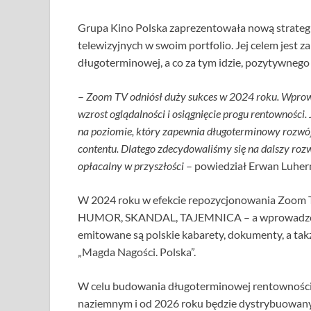
Grupa Kino Polska zaprezentowała nową strateg
telewizyjnych w swoim portfolio. Jej celem jest
długoterminowej, a co za tym idzie, pozytywnego
–
Zoom TV odniósł duży sukces w 2024 roku. Wprowa
wzrost oglądalności i osiągnięcie progu rentownośc
na poziomie, który zapewnia długoterminowy rozwój,
contentu. Dlatego zdecydowaliśmy się na dalszy roz
opłacalny w przyszłości
– powiedział Erwan Luher
W 2024 roku w efekcie repozycjonowania Zoom TV,
HUMOR, SKANDAL, TAJEMNICA – a wprowadzone 
emitowane są polskie kabarety, dokumenty, a takż
„Magda Nagości. Polska”.
W celu budowania długoterminowej rentowności
naziemnym i od 2026 roku będzie dystrybuowany 