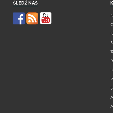
ŚLEDŹ NAS
N
O
N
S
T
R
K
P
S
A
A