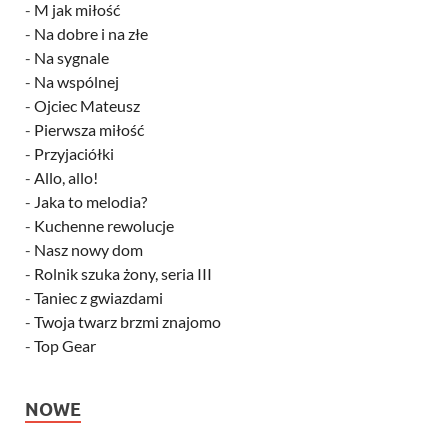
-
M jak miłość
-
Na dobre i na złe
-
Na sygnale
-
Na wspólnej
-
Ojciec Mateusz
-
Pierwsza miłość
-
Przyjaciółki
-
Allo, allo!
-
Jaka to melodia?
-
Kuchenne rewolucje
-
Nasz nowy dom
-
Rolnik szuka żony, seria III
-
Taniec z gwiazdami
-
Twoja twarz brzmi znajomo
-
Top Gear
NOWE