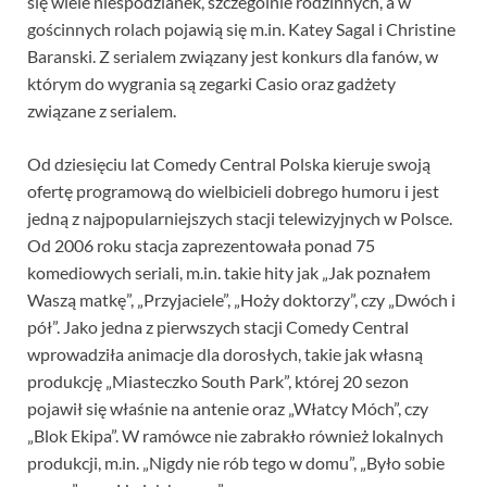
się wiele niespodzianek, szczególnie rodzinnych, a w
gościnnych rolach pojawią się m.in. Katey Sagal i Christine
Baranski. Z serialem związany jest konkurs dla fanów, w
którym do wygrania są zegarki Casio oraz gadżety
związane z serialem.
Od dziesięciu lat Comedy Central Polska kieruje swoją
ofertę programową do wielbicieli dobrego humoru i jest
jedną z najpopularniejszych stacji telewizyjnych w Polsce.
Od 2006 roku stacja zaprezentowała ponad 75
komediowych seriali, m.in. takie hity jak „Jak poznałem
Waszą matkę”, „Przyjaciele”, „Hoży doktorzy”, czy „Dwóch i
pół”. Jako jedna z pierwszych stacji Comedy Central
wprowadziła animacje dla dorosłych, takie jak własną
produkcję „Miasteczko South Park”, której 20 sezon
pojawił się właśnie na antenie oraz „Włatcy Móch”, czy
„Blok Ekipa”. W ramówce nie zabrakło również lokalnych
produkcji, m.in. „Nigdy nie rób tego w domu”, „Było sobie