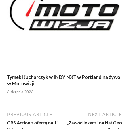
Tymek Kucharczyk w INDY NXT w Portland na żywo
w Motowizji
6 sierpnia 2026
PREVIOUS ARTICLE
NEXT ARTICLE
CBS Action z ofertą na 11
„Zawód lekarz” na Nat Geo