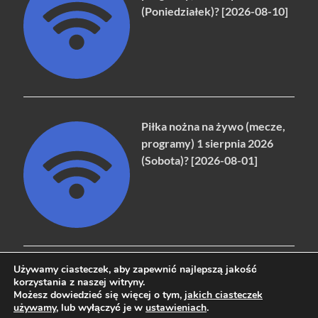
(Poniedziałek)? [2026-08-10]
Piłka nożna na żywo (mecze,
programy) 1 sierpnia 2026
(Sobota)? [2026-08-01]
Używamy ciasteczek, aby zapewnić najlepszą jakość
korzystania z naszej witryny.
Możesz dowiedzieć się więcej o tym,
jakich ciasteczek
Copyright © 2026
naziemna.info - Telewizja cyfrowa, Radio,
używamy
, lub wyłączyć je w
ustawieniach
.