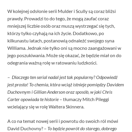
W kolejnej odsłonie serii Mulder i Scully są coraz bliżsi
prawdy. Prowadzi to do tego, że mogą zaufać coraz
mniejszej liczbie osób oraz muszą wystrzegać się tych,
którzy tylko czyhają na ich życie. Dodatkowo, po
kilkunastu latach, postanowią odnaleźć swojego syna
Williama. Jednak nie tylko oni są mocno zaangażowani w
jego poszukiwania. Może się okazać, że będzie miał on do
odegrania ważną rolę w ratowaniu ludzkości.
–
Dlaczego ten serial nadal jest tak popularny? Odpowiedź
jest prosta! To chemia, która wciąż istnieje pomiędzy Davidem
Duchovnym i Gillian Anderson oraz sposób, w jaki Chris
Carter opowiada te historie
– tłumaczy Mitch Pileggi
wcielający się w rolę Waltera Skinnera.
A co na temat nowej serii i powrotu do swoich ról mówi
David Duchovny? –
To będzie powrót do starego, dobrego