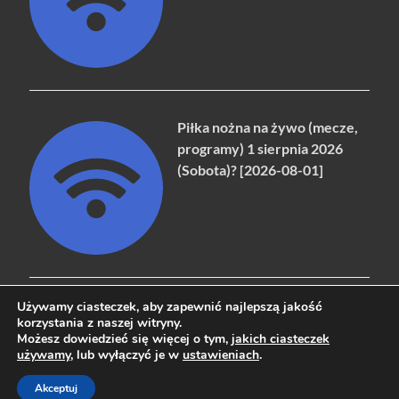
Piłka nożna na żywo (mecze,
programy) 1 sierpnia 2026
(Sobota)? [2026-08-01]
Używamy ciasteczek, aby zapewnić najlepszą jakość
korzystania z naszej witryny.
Możesz dowiedzieć się więcej o tym,
jakich ciasteczek
Copyright © 2026
naziemna.info - Telewizja cyfrowa, Radio,
używamy
, lub wyłączyć je w
ustawieniach
.
Wideo online, VOD
.
Akceptuj
Powered by
WordPress
and
HitMag
.