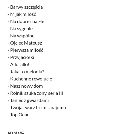
-
Barwy szczęścia
-
M jak miłość
-
Na dobre i na złe
-
Na sygnale
-
Na wspólnej
-
Ojciec Mateusz
-
Pierwsza miłość
-
Przyjaciółki
-
Allo, allo!
-
Jaka to melodia?
-
Kuchenne rewolucje
-
Nasz nowy dom
-
Rolnik szuka żony, seria III
-
Taniec z gwiazdami
-
Twoja twarz brzmi znajomo
-
Top Gear
NOWE