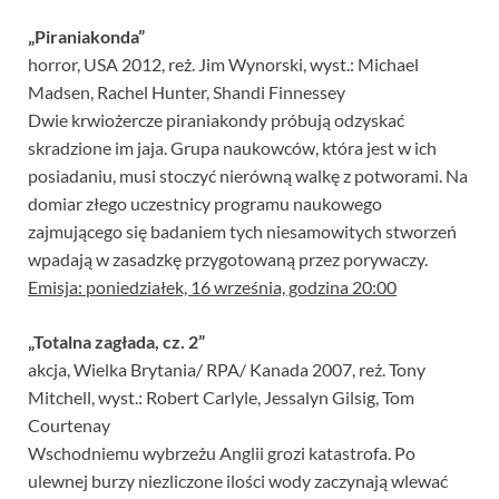
„Piraniakonda”
horror, USA 2012, reż. Jim Wynorski, wyst.: Michael
Madsen, Rachel Hunter, Shandi Finnessey
Dwie krwiożercze piraniakondy próbują odzyskać
skradzione im jaja. Grupa naukowców, która jest w ich
posiadaniu, musi stoczyć nierówną walkę z potworami. Na
domiar złego uczestnicy programu naukowego
zajmującego się badaniem tych niesamowitych stworzeń
wpadają w zasadzkę przygotowaną przez porywaczy.
Emisja: poniedziałek, 16 września, godzina 20:00
„Totalna zagłada, cz. 2”
akcja, Wielka Brytania/ RPA/ Kanada 2007, reż. Tony
Mitchell, wyst.: Robert Carlyle, Jessalyn Gilsig, Tom
Courtenay
Wschodniemu wybrzeżu Anglii grozi katastrofa. Po
ulewnej burzy niezliczone ilości wody zaczynają wlewać