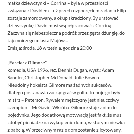
matka dziewczynki – Corrina – była w przeszłości
związana z Davidem. Tuż przed rozpoczęciem zadania Filip
zostaje zamordowany, a okup skradziony. By uratować
dziewczynkę, David musi współpracować z Corriną.
Zaczyna się niebezpieczna podróż przez gęsta dżunglę, do
tajemniczego miasta Majów…
Emisja: środa, 18 września, godzina 20:00
„Farciarz Gilmore”
komedia, USA 1996, reż. Dennis Dugan, wyst.: Adam
Sandler, Christopher McDonald, Julie Bowen
Nieudolny hokeista Gilmore ma żadnych sukcesów,
dlatego postanawia zacząć grać w golfa. Trenuje go były
mistrz – Peterson. Rywalem mężczyzny jest nieuczciwy
czempion – McGavin. Wkrótce Gilmore staje z nim do
pojedynku. Jego dodatkową motywacją jest fakt, że musi
zdobyć pieniądze na wykupienie domu, w którym mieszka
z babcią. W przeciwnym razie dom zostanie zlicytowany.