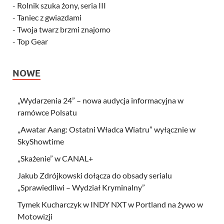
-
Rolnik szuka żony, seria III
-
Taniec z gwiazdami
-
Twoja twarz brzmi znajomo
-
Top Gear
NOWE
„Wydarzenia 24” – nowa audycja informacyjna w
ramówce Polsatu
„Awatar Aang: Ostatni Władca Wiatru” wyłącznie w
SkyShowtime
„Skażenie” w CANAL+
Jakub Zdrójkowski dołącza do obsady serialu
„Sprawiedliwi – Wydział Kryminalny”
Tymek Kucharczyk w INDY NXT w Portland na żywo w
Motowizji