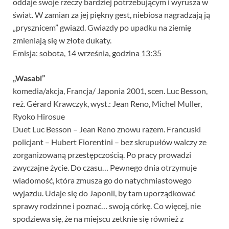
oddaje swoje rzeczy bardziej potrzebującym i wyrusza w
świat. W zamian za jej piękny gest, niebiosa nagradzają ją
„prysznicem” gwiazd. Gwiazdy po upadku na ziemię
zmieniają się w złote dukaty.
Emisja: sobota, 14 września, godzina 13:35
„Wasabi”
komedia/akcja, Francja/ Japonia 2001, scen. Luc Besson,
reż. Gérard Krawczyk, wyst.: Jean Reno, Michel Muller,
Ryoko Hirosue
Duet Luc Besson – Jean Reno znowu razem. Francuski
policjant – Hubert Fiorentini – bez skrupułów walczy ze
zorganizowaną przestępczością. Po pracy prowadzi
zwyczajne życie. Do czasu… Pewnego dnia otrzymuje
wiadomość, która zmusza go do natychmiastowego
wyjazdu. Udaje się do Japonii, by tam uporządkować
sprawy rodzinne i poznać… swoją córkę. Co więcej, nie
spodziewa się, że na miejscu zetknie się również z