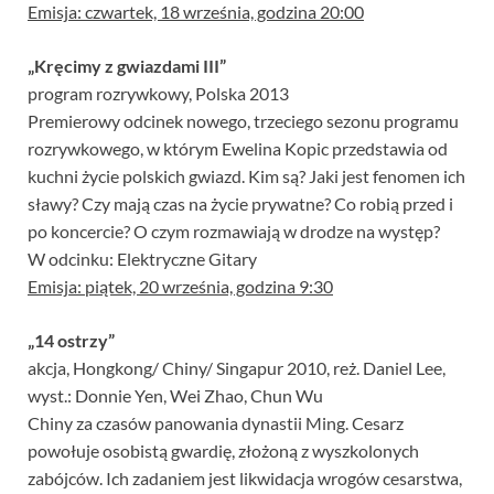
Emisja: czwartek, 18 września, godzina 20:00
„Kręcimy z gwiazdami III”
program rozrywkowy, Polska 2013
Premierowy odcinek nowego, trzeciego sezonu programu
rozrywkowego, w którym Ewelina Kopic przedstawia od
kuchni życie polskich gwiazd. Kim są? Jaki jest fenomen ich
sławy? Czy mają czas na życie prywatne? Co robią przed i
po koncercie? O czym rozmawiają w drodze na występ?
W odcinku: Elektryczne Gitary
Emisja: piątek, 20 września, godzina 9:30
„14 ostrzy”
akcja, Hongkong/ Chiny/ Singapur 2010, reż. Daniel Lee,
wyst.: Donnie Yen, Wei Zhao, Chun Wu
Chiny za czasów panowania dynastii Ming. Cesarz
powołuje osobistą gwardię, złożoną z wyszkolonych
zabójców. Ich zadaniem jest likwidacja wrogów cesarstwa,