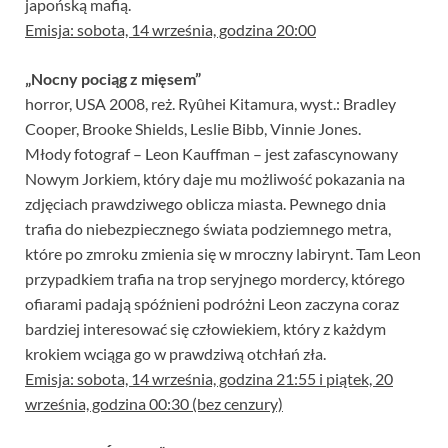
japońską mafią.
Emisja: sobota, 14 września, godzina 20:00
„Nocny pociąg z mięsem”
horror, USA 2008, reż. Ryûhei Kitamura, wyst.: Bradley
Cooper, Brooke Shields, Leslie Bibb, Vinnie Jones.
Młody fotograf – Leon Kauffman – jest zafascynowany
Nowym Jorkiem, który daje mu możliwość pokazania na
zdjęciach prawdziwego oblicza miasta. Pewnego dnia
trafia do niebezpiecznego świata podziemnego metra,
które po zmroku zmienia się w mroczny labirynt. Tam Leon
przypadkiem trafia na trop seryjnego mordercy, którego
ofiarami padają spóźnieni podróżni Leon zaczyna coraz
bardziej interesować się człowiekiem, który z każdym
krokiem wciąga go w prawdziwą otchłań zła.
Emisja: sobota, 14 września, godzina 21:55 i piątek, 20
września, godzina 00:30 (bez cenzury)