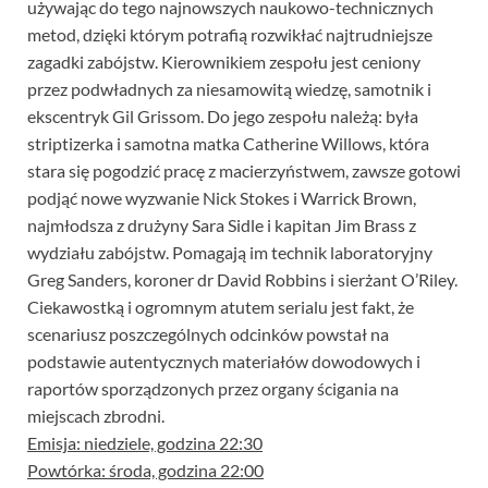
używając do tego najnowszych naukowo-technicznych
metod, dzięki którym potrafią rozwikłać najtrudniejsze
zagadki zabójstw. Kierownikiem zespołu jest ceniony
przez podwładnych za niesamowitą wiedzę, samotnik i
ekscentryk Gil Grissom. Do jego zespołu należą: była
striptizerka i samotna matka Catherine Willows, która
stara się pogodzić pracę z macierzyństwem, zawsze gotowi
podjąć nowe wyzwanie Nick Stokes i Warrick Brown,
najmłodsza z drużyny Sara Sidle i kapitan Jim Brass z
wydziału zabójstw. Pomagają im technik laboratoryjny
Greg Sanders, koroner dr David Robbins i sierżant O’Riley.
Ciekawostką i ogromnym atutem serialu jest fakt, że
scenariusz poszczególnych odcinków powstał na
podstawie autentycznych materiałów dowodowych i
raportów sporządzonych przez organy ścigania na
miejscach zbrodni.
Emisja: niedziele, godzina 22:30
Powtórka: środa, godzina 22:00