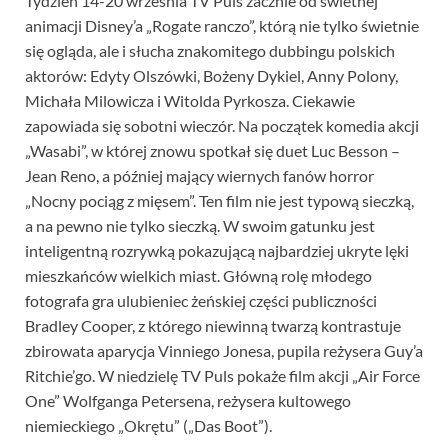
Tydzień 14-20 września TV Puls zacznie od świetnej
animacji Disney’a „Rogate ranczo”, którą nie tylko świetnie
się ogląda, ale i słucha znakomitego dubbingu polskich
aktorów: Edyty Olszówki, Bożeny Dykiel, Anny Polony,
Michała Milowicza i Witolda Pyrkosza. Ciekawie
zapowiada się sobotni wieczór. Na początek komedia akcji
„Wasabi”, w której znowu spotkał się duet Luc Besson –
Jean Reno, a później mający wiernych fanów horror
„Nocny pociąg z mięsem”. Ten film nie jest typową sieczką,
a na pewno nie tylko sieczką. W swoim gatunku jest
inteligentną rozrywką pokazującą najbardziej ukryte lęki
mieszkańców wielkich miast. Główną rolę młodego
fotografa gra ulubieniec żeńskiej części publiczności
Bradley Cooper, z którego niewinną twarzą kontrastuje
zbirowata aparycja Vinniego Jonesa, pupila reżysera Guy’a
Ritchie’go. W niedzielę TV Puls pokaże film akcji „Air Force
One” Wolfganga Petersena, reżysera kultowego
niemieckiego „Okrętu” („Das Boot”).