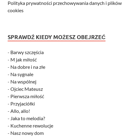
Polityka prywatności przechowywania danych i plików
cookies
SPRAWDŹ KIEDY MOŻESZ OBEJRZEĆ
-
Barwy szczęścia
-
M jak miłość
-
Na dobre i na złe
-
Na sygnale
-
Na wspólnej
-
Ojciec Mateusz
-
Pierwsza miłość
-
Przyjaciółki
-
Allo, allo!
-
Jaka to melodia?
-
Kuchenne rewolucje
-
Nasz nowy dom