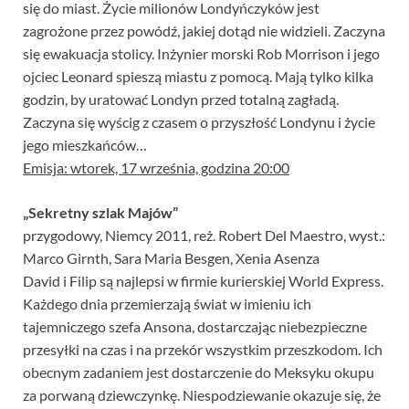
się do miast. Życie milionów Londyńczyków jest
zagrożone przez powódź, jakiej dotąd nie widzieli. Zaczyna
się ewakuacja stolicy. Inżynier morski Rob Morrison i jego
ojciec Leonard spieszą miastu z pomocą. Mają tylko kilka
godzin, by uratować Londyn przed totalną zagładą.
Zaczyna się wyścig z czasem o przyszłość Londynu i życie
jego mieszkańców…
Emisja: wtorek, 17 września, godzina 20:00
„Sekretny szlak Majów”
przygodowy, Niemcy 2011, reż. Robert Del Maestro, wyst.:
Marco Girnth, Sara Maria Besgen, Xenia Asenza
David i Filip są najlepsi w firmie kurierskiej World Express.
Każdego dnia przemierzają świat w imieniu ich
tajemniczego szefa Ansona, dostarczając niebezpieczne
przesyłki na czas i na przekór wszystkim przeszkodom. Ich
obecnym zadaniem jest dostarczenie do Meksyku okupu
za porwaną dziewczynkę. Niespodziewanie okazuje się, że