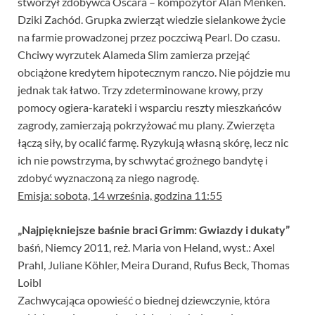
stworzył zdobywca Oscara – kompozytor Alan Menken.
Dziki Zachód. Grupka zwierząt wiedzie sielankowe życie
na farmie prowadzonej przez poczciwą Pearl. Do czasu.
Chciwy wyrzutek Alameda Slim zamierza przejąć
obciążone kredytem hipotecznym ranczo. Nie pójdzie mu
jednak tak łatwo. Trzy zdeterminowane krowy, przy
pomocy ogiera-karateki i wsparciu reszty mieszkańców
zagrody, zamierzają pokrzyżować mu plany. Zwierzęta
łączą siły, by ocalić farmę. Ryzykują własną skórę, lecz nic
ich nie powstrzyma, by schwytać groźnego bandytę i
zdobyć wyznaczoną za niego nagrodę.
Emisja: sobota, 14 września, godzina 11:55
„Najpiękniejsze baśnie braci Grimm: Gwiazdy i dukaty”
baśń, Niemcy 2011, reż. Maria von Heland, wyst.: Axel
Prahl, Juliane Köhler, Meira Durand, Rufus Beck, Thomas
Loibl
Zachwycająca opowieść o biednej dziewczynie, która