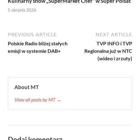
Kulinarny show „SuperMarket Chef” w Super Polsat
5 sierpnia 2026
PREVIOUS ARTICLE
NEXT ARTICLE
Polskie Radio bliżej stałych
TVP INFO i TVP
emisji w systemie DAB+
Regionalna już w NTC
(wideo i zrzuty)
About MT
View all posts by MT →
Dodaj komentarz