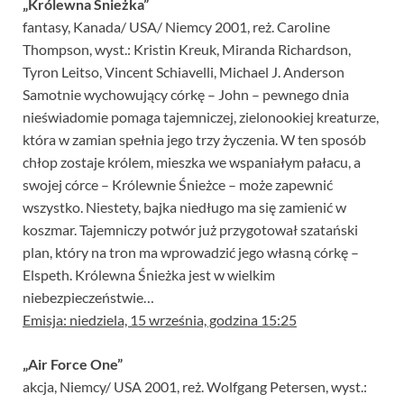
„Królewna Śnieżka”
fantasy, Kanada/ USA/ Niemcy 2001, reż. Caroline
Thompson, wyst.: Kristin Kreuk, Miranda Richardson,
Tyron Leitso, Vincent Schiavelli, Michael J. Anderson
Samotnie wychowujący córkę – John – pewnego dnia
nieświadomie pomaga tajemniczej, zielonookiej kreaturze,
która w zamian spełnia jego trzy życzenia. W ten sposób
chłop zostaje królem, mieszka we wspaniałym pałacu, a
swojej córce – Królewnie Śnieżce – może zapewnić
wszystko. Niestety, bajka niedługo ma się zamienić w
koszmar. Tajemniczy potwór już przygotował szatański
plan, który na tron ma wprowadzić jego własną córkę –
Elspeth. Królewna Śnieżka jest w wielkim
niebezpieczeństwie…
Emisja: niedziela, 15 września, godzina 15:25
„Air Force One”
akcja, Niemcy/ USA 2001, reż. Wolfgang Petersen, wyst.: