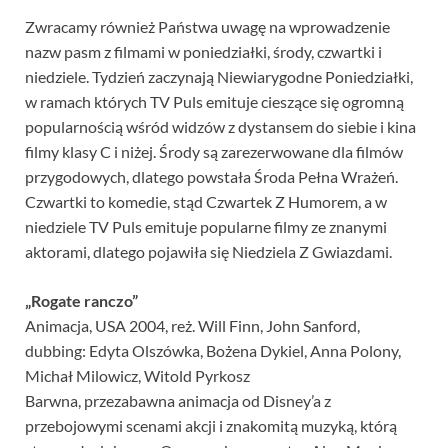
Zwracamy również Państwa uwagę na wprowadzenie
nazw pasm z filmami w poniedziałki, środy, czwartki i
niedziele. Tydzień zaczynają Niewiarygodne Poniedziałki,
w ramach których TV Puls emituje cieszące się ogromną
popularnością wśród widzów z dystansem do siebie i kina
filmy klasy C i niżej. Środy są zarezerwowane dla filmów
przygodowych, dlatego powstała Środa Pełna Wrażeń.
Czwartki to komedie, stąd Czwartek Z Humorem, a w
niedziele TV Puls emituje popularne filmy ze znanymi
aktorami, dlatego pojawiła się Niedziela Z Gwiazdami.
„Rogate ranczo”
Animacja, USA 2004, reż. Will Finn, John Sanford,
dubbing: Edyta Olszówka, Bożena Dykiel, Anna Polony,
Michał Milowicz, Witold Pyrkosz
Barwna, przezabawna animacja od Disney’a z
przebojowymi scenami akcji i znakomitą muzyką, którą