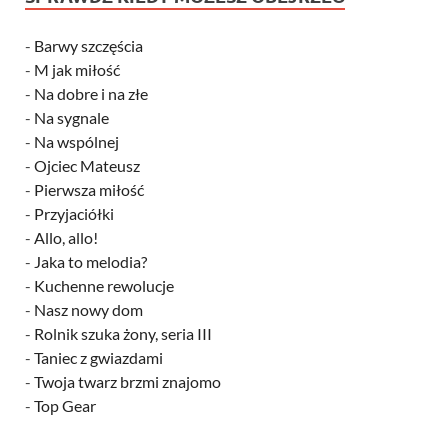
-
Barwy szczęścia
-
M jak miłość
-
Na dobre i na złe
-
Na sygnale
-
Na wspólnej
-
Ojciec Mateusz
-
Pierwsza miłość
-
Przyjaciółki
-
Allo, allo!
-
Jaka to melodia?
-
Kuchenne rewolucje
-
Nasz nowy dom
-
Rolnik szuka żony, seria III
-
Taniec z gwiazdami
-
Twoja twarz brzmi znajomo
-
Top Gear