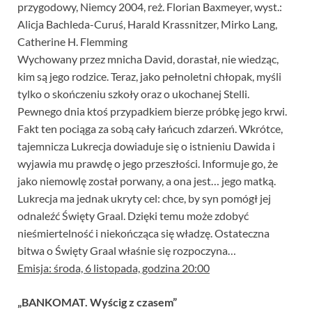
przygodowy, Niemcy 2004, reż. Florian Baxmeyer, wyst.:
Alicja Bachleda-Curuś, Harald Krassnitzer, Mirko Lang,
Catherine H. Flemming
Wychowany przez mnicha David, dorastał, nie wiedząc,
kim są jego rodzice. Teraz, jako pełnoletni chłopak, myśli
tylko o skończeniu szkoły oraz o ukochanej Stelli.
Pewnego dnia ktoś przypadkiem bierze próbkę jego krwi.
Fakt ten pociąga za sobą cały łańcuch zdarzeń. Wkrótce,
tajemnicza Lukrecja dowiaduje się o istnieniu Dawida i
wyjawia mu prawdę o jego przeszłości. Informuje go, że
jako niemowlę został porwany, a ona jest… jego matką.
Lukrecja ma jednak ukryty cel: chce, by syn pomógł jej
odnaleźć Święty Graal. Dzięki temu może zdobyć
nieśmiertelność i niekończąca się władzę. Ostateczna
bitwa o Święty Graal właśnie się rozpoczyna…
Emisja: środa, 6 listopada, godzina 20:00
„BANKOMAT. Wyścig z czasem”