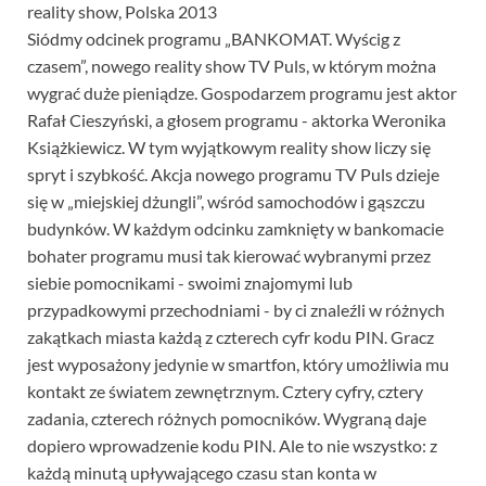
reality show, Polska 2013
Siódmy odcinek programu „BANKOMAT. Wyścig z
czasem”, nowego reality show TV Puls, w którym można
wygrać duże pieniądze. Gospodarzem programu jest aktor
Rafał Cieszyński, a głosem programu - aktorka Weronika
Książkiewicz. W tym wyjątkowym reality show liczy się
spryt i szybkość. Akcja nowego programu TV Puls dzieje
się w „miejskiej dżungli”, wśród samochodów i gąszczu
budynków. W każdym odcinku zamknięty w bankomacie
bohater programu musi tak kierować wybranymi przez
siebie pomocnikami - swoimi znajomymi lub
przypadkowymi przechodniami - by ci znaleźli w różnych
zakątkach miasta każdą z czterech cyfr kodu PIN. Gracz
jest wyposażony jedynie w smartfon, który umożliwia mu
kontakt ze światem zewnętrznym. Cztery cyfry, cztery
zadania, czterech różnych pomocników. Wygraną daje
dopiero wprowadzenie kodu PIN. Ale to nie wszystko: z
każdą minutą upływającego czasu stan konta w