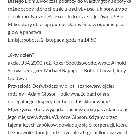
Białego Domu. Podczas podróży do Waszyngtonu spotyka
różne osoby, które chętnie ukradłyby psa lub porwały go
dla okupu. Na szczęście na ich drodze staje również Big
Mike, który obiecuje pomóc Danny’emu w oddaniu psa
głowie państwa.
Emisja: sobota, 2 listopada, godzina 14:50
„6-ty dzień”
akcja, USA 2000, reż. Roger Spottiswoode, wyst.: Arnold
Schwarzenegger, Michael Rapaport, Robert Duvall, Tony
Goldwyn
Przyszłość. Doświadczony pilot i szanowany ojciec
rodziny - Adam Gibson - odkrywa, że padł ofiarą
nielegalnego eksperymentu: został sklonowany!
Mężczyzna, który wygląda i zachowuje się jak Adam zajął
jego miejsce w życiu. Wkrótce Gibson, ścigany przez
tajemniczych zabójców, dowiaduje się o korporacji, która
bezprawnie klonuje ludzi i czerpie z tego milionowe zyski.