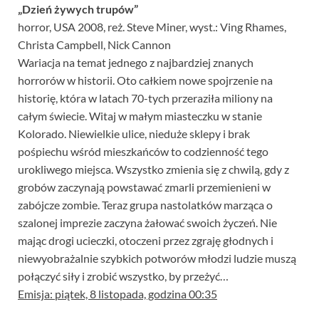
„Dzień żywych trupów”
horror, USA 2008, reż. Steve Miner, wyst.: Ving Rhames,
Christa Campbell, Nick Cannon
Wariacja na temat jednego z najbardziej znanych
horrorów w historii. Oto całkiem nowe spojrzenie na
historię, która w latach 70-tych przeraziła miliony na
całym świecie. Witaj w małym miasteczku w stanie
Kolorado. Niewielkie ulice, nieduże sklepy i brak
pośpiechu wśród mieszkańców to codzienność tego
urokliwego miejsca. Wszystko zmienia się z chwilą, gdy z
grobów zaczynają powstawać zmarli przemienieni w
zabójcze zombie. Teraz grupa nastolatków marząca o
szalonej imprezie zaczyna żałować swoich życzeń. Nie
mając drogi ucieczki, otoczeni przez zgraję głodnych i
niewyobrażalnie szybkich potworów młodzi ludzie muszą
połączyć siły i zrobić wszystko, by przeżyć…
Emisja: piątek, 8 listopada, godzina 00:35