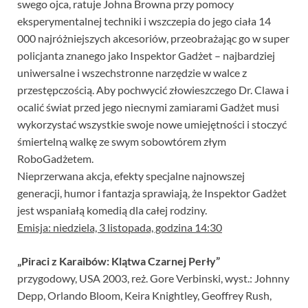
swego ojca, ratuje Johna Browna przy pomocy
eksperymentalnej techniki i wszczepia do jego ciała 14
000 najróżniejszych akcesoriów, przeobrażając go w super
policjanta znanego jako Inspektor Gadżet – najbardziej
uniwersalne i wszechstronne narzędzie w walce z
przestępczością. Aby pochwycić złowieszczego Dr. Clawa i
ocalić świat przed jego niecnymi zamiarami Gadżet musi
wykorzystać wszystkie swoje nowe umiejętności i stoczyć
śmiertelną walkę ze swym sobowtórem złym
RoboGadżetem.
Nieprzerwana akcja, efekty specjalne najnowszej
generacji, humor i fantazja sprawiają, że Inspektor Gadżet
jest wspaniałą komedią dla całej rodziny.
Emisja: niedziela, 3 listopada, godzina 14:30
„Piraci z Karaibów: Klątwa Czarnej Perły”
przygodowy, USA 2003, reż. Gore Verbinski, wyst.: Johnny
Depp, Orlando Bloom, Keira Knightley, Geoffrey Rush,