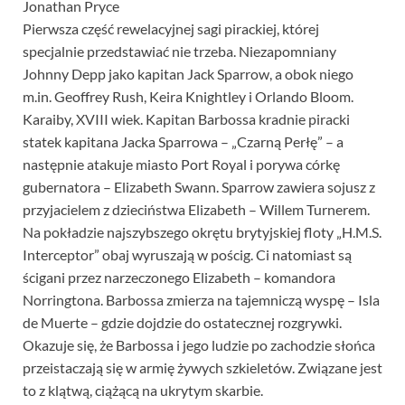
Jonathan Pryce
Pierwsza część rewelacyjnej sagi pirackiej, której
specjalnie przedstawiać nie trzeba. Niezapomniany
Johnny Depp jako kapitan Jack Sparrow, a obok niego
m.in. Geoffrey Rush, Keira Knightley i Orlando Bloom.
Karaiby, XVIII wiek. Kapitan Barbossa kradnie piracki
statek kapitana Jacka Sparrowa – „Czarną Perłę” – a
następnie atakuje miasto Port Royal i porywa córkę
gubernatora – Elizabeth Swann. Sparrow zawiera sojusz z
przyjacielem z dzieciństwa Elizabeth – Willem Turnerem.
Na pokładzie najszybszego okrętu brytyjskiej floty „H.M.S.
Interceptor” obaj wyruszają w pościg. Ci natomiast są
ścigani przez narzeczonego Elizabeth – komandora
Norringtona. Barbossa zmierza na tajemniczą wyspę – Isla
de Muerte – gdzie dojdzie do ostatecznej rozgrywki.
Okazuje się, że Barbossa i jego ludzie po zachodzie słońca
przeistaczają się w armię żywych szkieletów. Związane jest
to z klątwą, ciążącą na ukrytym skarbie.