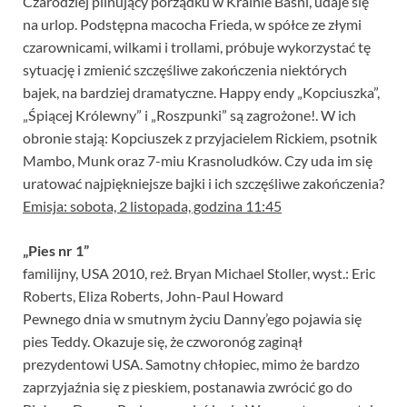
Czarodziej pilnujący porządku w Krainie Baśni, udaje się
na urlop. Podstępna macocha Frieda, w spółce ze złymi
czarownicami, wilkami i trollami, próbuje wykorzystać tę
sytuację i zmienić szczęśliwe zakończenia niektórych
bajek, na bardziej dramatyczne. Happy endy „Kopciuszka”,
„Śpiącej Królewny” i „Roszpunki” są zagrożone!. W ich
obronie stają: Kopciuszek z przyjacielem Rickiem, psotnik
Mambo, Munk oraz 7-miu Krasnoludków. Czy uda im się
uratować najpiękniejsze bajki i ich szczęśliwe zakończenia?
Emisja: sobota, 2 listopada, godzina 11:45
„Pies nr 1”
familijny, USA 2010, reż. Bryan Michael Stoller, wyst.: Eric
Roberts, Eliza Roberts, John-Paul Howard
Pewnego dnia w smutnym życiu Danny’ego pojawia się
pies Teddy. Okazuje się, że czworonóg zaginął
prezydentowi USA. Samotny chłopiec, mimo że bardzo
zaprzyjaźnia się z pieskiem, postanawia zwrócić go do