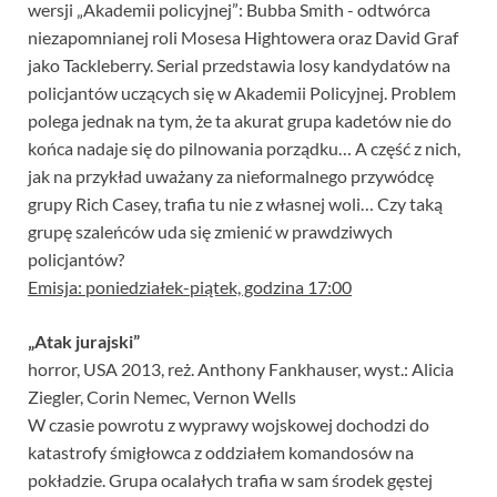
wersji „Akademii policyjnej”: Bubba Smith - odtwórca
niezapomnianej roli Mosesa Hightowera oraz David Graf
jako Tackleberry. Serial przedstawia losy kandydatów na
policjantów uczących się w Akademii Policyjnej. Problem
polega jednak na tym, że ta akurat grupa kadetów nie do
końca nadaje się do pilnowania porządku… A część z nich,
jak na przykład uważany za nieformalnego przywódcę
grupy Rich Casey, trafia tu nie z własnej woli… Czy taką
grupę szaleńców uda się zmienić w prawdziwych
policjantów?
Emisja: poniedziałek-piątek, godzina 17:00
„Atak jurajski”
horror, USA 2013, reż. Anthony Fankhauser, wyst.: Alicia
Ziegler, Corin Nemec, Vernon Wells
W czasie powrotu z wyprawy wojskowej dochodzi do
katastrofy śmigłowca z oddziałem komandosów na
pokładzie. Grupa ocalałych trafia w sam środek gęstej