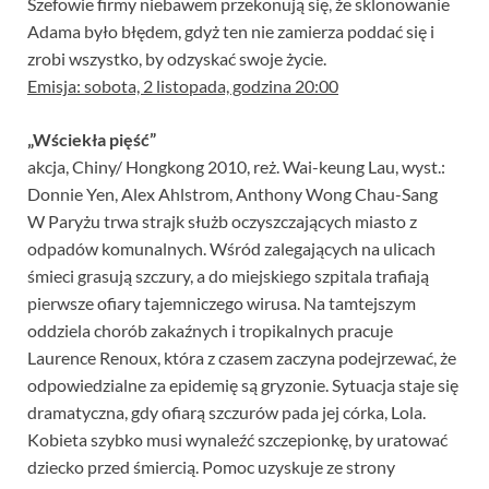
Szefowie firmy niebawem przekonują się, że sklonowanie
Adama było błędem, gdyż ten nie zamierza poddać się i
zrobi wszystko, by odzyskać swoje życie.
Emisja: sobota, 2 listopada, godzina 20:00
„Wściekła pięść”
akcja, Chiny/ Hongkong 2010, reż. Wai-keung Lau, wyst.:
Donnie Yen, Alex Ahlstrom, Anthony Wong Chau-Sang
W Paryżu trwa strajk służb oczyszczających miasto z
odpadów komunalnych. Wśród zalegających na ulicach
śmieci grasują szczury, a do miejskiego szpitala trafiają
pierwsze ofiary tajemniczego wirusa. Na tamtejszym
oddziela chorób zakaźnych i tropikalnych pracuje
Laurence Renoux, która z czasem zaczyna podejrzewać, że
odpowiedzialne za epidemię są gryzonie. Sytuacja staje się
dramatyczna, gdy ofiarą szczurów pada jej córka, Lola.
Kobieta szybko musi wynaleźć szczepionkę, by uratować
dziecko przed śmiercią. Pomoc uzyskuje ze strony