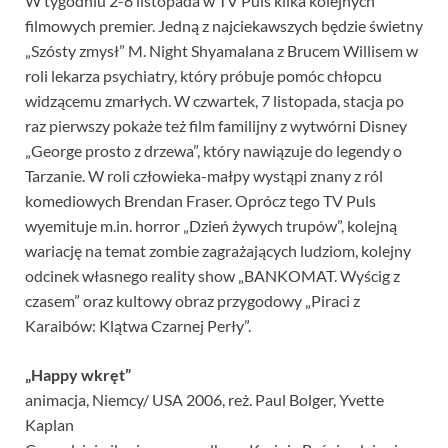
W tygodniu 2-8 listopada w TV Puls kilka kolejnych
filmowych premier. Jedną z najciekawszych będzie świetny
„Szósty zmysł” M. Night Shyamalana z Brucem Willisem w
roli lekarza psychiatry, który próbuje pomóc chłopcu
widzącemu zmarłych. W czwartek, 7 listopada, stacja po
raz pierwszy pokaże też film familijny z wytwórni Disney
„George prosto z drzewa”, który nawiązuje do legendy o
Tarzanie. W roli człowieka-małpy wystąpi znany z ról
komediowych Brendan Fraser. Oprócz tego TV Puls
wyemituje m.in. horror „Dzień żywych trupów”, kolejną
wariację na temat zombie zagrażających ludziom, kolejny
odcinek własnego reality show „BANKOMAT. Wyścig z
czasem” oraz kultowy obraz przygodowy „Piraci z
Karaibów: Klątwa Czarnej Perły”.
„Happy wkręt”
animacja, Niemcy/ USA 2006, reż. Paul Bolger, Yvette
Kaplan