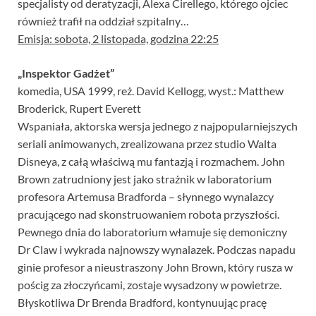
specjalisty od deratyzacji, Alexa Cirellego, którego ojciec
również trafił na oddział szpitalny…
Emisja: sobota, 2 listopada, godzina 22:25
„Inspektor Gadżet”
komedia, USA 1999, reż. David Kellogg, wyst.: Matthew
Broderick, Rupert Everett
Wspaniała, aktorska wersja jednego z najpopularniejszych
seriali animowanych, zrealizowana przez studio Walta
Disneya, z całą właściwą mu fantazją i rozmachem. John
Brown zatrudniony jest jako strażnik w laboratorium
profesora Artemusa Bradforda – słynnego wynalazcy
pracującego nad skonstruowaniem robota przyszłości.
Pewnego dnia do laboratorium włamuje się demoniczny
Dr Claw i wykrada najnowszy wynalazek. Podczas napadu
ginie profesor a nieustraszony John Brown, który rusza w
pościg za złoczyńcami, zostaje wysadzony w powietrze.
Błyskotliwa Dr Brenda Bradford, kontynuując pracę