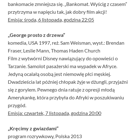
bankomacie zmniejsza się. „Bankomat. Wyścig z czasem”
przytrzyma w napięciu tak, jak dobry film akcji!
Emisja: środa, 6 listopada, godzina 22:05
„George prosto z drzewa”
komedia, USA 1997, reż. Sam Weisman, wyst.: Brendan
Fraser, Leslie Mann, Thomas Haden Church
Film z wytwórni Disney nawiązujący do opowieści o
Tarzanie. Samolot pasażerski ma wypadek w Afryce.
Jedyną ocalałą osobą jest niemowlę płci męskiej.
Dwadzieścia lat później chłopak żyje w dżungli, przyjaźni
się z gorylem. Pewnego dnia ratuje z opresji młodą
Amerykankę, która przybyła do Afryki w poszukiwaniu
przygód.
Emisja: czwartek, 7 listopada, godzina 20:00
„Kręcimy z gwiazdami”
program rozrywkowy, Polska 2013